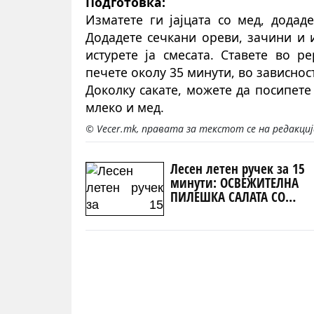
Подготовка:
Изматете ги јајцата со мед, дода
Додадете сечкани ореви, зачини и 
истурете ја смесата. Ставете во р
печете околу 35 минути, во зависнос
Доколку сакате, можете да посипете
млеко и мед.
© Vecer.mk, правата за текстот се на редакци
Лесен летен ручек за 15
минути: ОСВЕЖИТЕЛНА
ПИЛЕШКА САЛАТА СО
АВОКАДО по рецепт на М
Бери