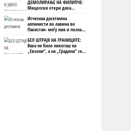
ДЕМОЛИРАЊЕ НА ФИЛИПЧЕ:
Мицкоски откри дека
човекот појма нема од
Исчезнаа десетмина
ништо, освен за кеш
алпинисти во лавина во
Пакистан- меѓу нив и познат
Непалец
БЕЛ ШТРАЈК НА ГРАНИЦИТЕ:
Вака не било никогаш на
„Евзони“, а на „Градина“ се
чека и пет часа