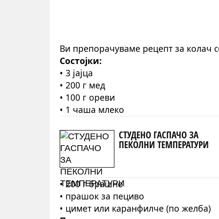
Ви
препорачуваме
рецепт за колач с
Состојки:
•
3 јајца
•
200 г мед
•
100 г ореви
•
1 чаша млеко
СТУДЕНО ГАСПАЧО ЗА
ПЕКОЛНИ ТЕМПЕРАТУРИ
•
200 г брашно
•
п
рашок за пециво
•
ц
имет или каранфилче (по желба)