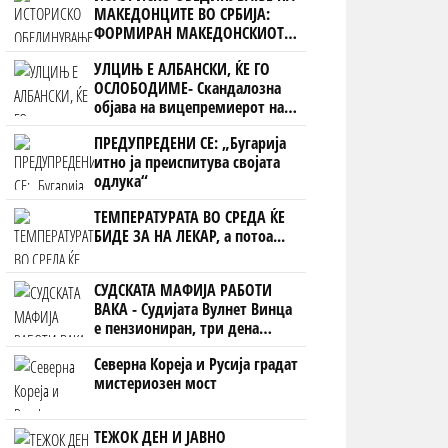
МАКЕДОНЦИТЕ ВО СРБИЈА:
ФОРМИРАН МАКЕДОНСКИОТ
НАЦИОНАЛЕН СОЈУЗ
УЛЦИЊ Е АЛБАНСКИ, ЌЕ ГО
ОСЛОБОДИМЕ- Скандалозна
објава на вицепремиерот на
Црна Гора
ПРЕДУПРЕДЕНИ СЕ: „Бугарија
итно ја преиспитува својата
одлука“
ТЕМПЕРАТУРАТА ВО СРЕДА ЌЕ
БИДЕ ЗА НА ЛЕКАР, а потоа...
СУДСКАТА МАФИЈА РАБОТИ
ВАКА - Судијата Вулнет Винца
е пензиониран, три дена
откако му го врати пасошот
Северна Кореја и Русија градат
на бизнисменот Марковски
мистериозен мост
ТЕЖОК ДЕН И ЈАВНО