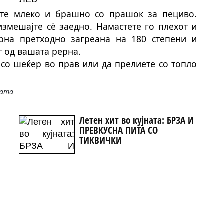
дете млеко и брашно со прашок за пециво.
измешајте сè заедно. Намастете го плехот и
ерна претходно загреана на 180 степени и
т од вашата рерна.
 со шеќер во прав или да прелиете со топло
јата
Летен хит во кујната: БРЗА И
ПРЕВКУСНА ПИТА СО
ТИКВИЧКИ
ери