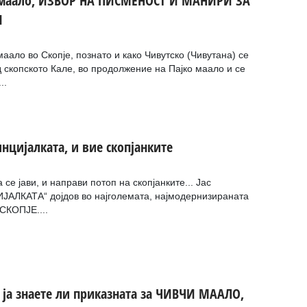
 маало, ИЗВОР НА ПИСМЕНОСТ И МАНИРИ ЗА
И
маало во Скопје, познато и како Чивутско (Чивутана) се
 скопското Кале, во продолжение на Пајко маало и се
..
инцијалката, и вие скопјанките
 се јави, и направи потоп на скопјанките... Јас
АЛКАТА“ дојдов во најголемата, најмодернизираната
СКОПЈЕ....
, ја знаете ли приказната за ЧИВЧИ МААЛО,