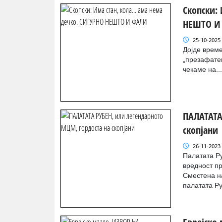
Скопски: 
НЕШТО И
25-10-2025
Дојде време
„презафатен
чекаме на..
ПАЛАТАТА
скопјани
26-11-2023
Палатата Ру
вредност пр
Сместена на
палатата Ру