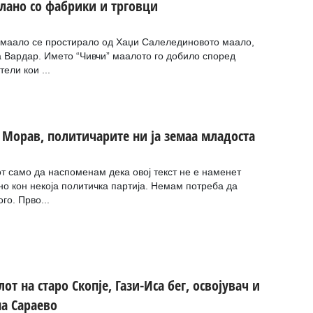
слано со фабрики и трговци
 маало се простирало од Хаџи Салелединовото маало,
 Вардар. Името “Чивчи” маалото го добило според
ели кои ...
 Морав, политичарите ни ја земаа младоста
т само да наспоменам дека овој текст не e наменет
о кон некоја политичка партија. Немам потреба да
го. Прво...
от на старо Скопје, Гази-Иса бег, освојувач и
на Сараево