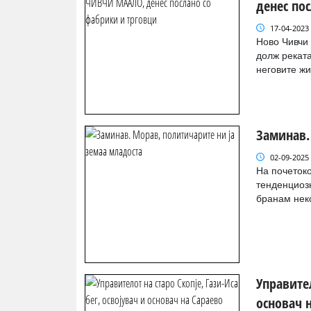
денес по
17-04-2023
Ново Чивчи
долж реката
неговите жит
Заминав.
02-09-2025
На почетоко
тенденциозн
бранам неко
Управител
основач 