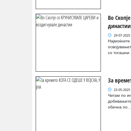
Во Скопј
династии
29-07-2025
Најмоќните 
освојувањет
со тогашни..
За време
23-05-2025
Читам по ин
добивањето 
обична по..