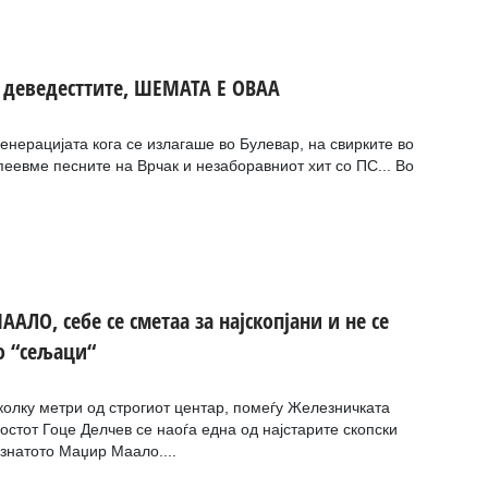
о деведесттите, ШЕМАТА Е ОВАА
генерацијата кога се излагаше во Булевар, на свирките во
 пеевме песните на Врчак и незаборавниот хит со ПС... Во
ЛО, себе се сметаа за најскопјани и не се
о “сељаци“
олку метри од строгиот центар, помеѓу Железничката
остот Гоце Делчев се наоѓа една од најстарите скопски
знатото Маџир Маало....