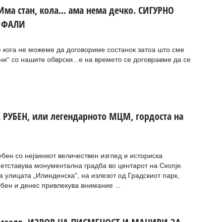
Има стан, кола... ама нема дечко. СИГУРНО
 ФАЛИ
 кога не можеме да договориме состанок затоа што сме
и“ со нашите обврски...е на времето се договравме да се
.
 РУБЕН, или легендарното МЦМ, гордоста на
бен со нејзиниот величествен изглед и историска
етставува монументална градба во центарот на Скопје.
 улицата „Илинденска”, на излезот од Градскиот парк,
бен и денес привлекува внимание ...