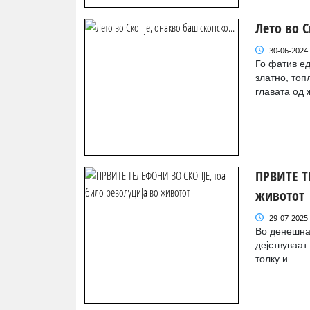
Лето во С
30-06-2024
Го фатив ед
златно, топ
главата од ж
ПРВИТЕ Т
животот
29-07-2025
Во денешнат
дејствуваат
толку и...