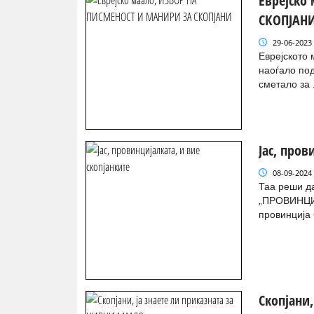
Еврејско
СКОПЈАН
29-06-2023
Еврејското 
наоѓало под
сметало за .
Јас, пров
08-09-2024
Таа реши да
„ПРОВИНЦИЈ
провинција 
Скопјани