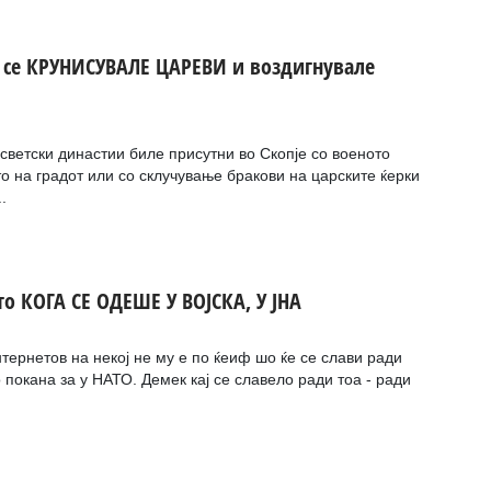
е се КРУНИСУВАЛЕ ЦАРЕВИ и воздигнувале
светски династии биле присутни во Скопје со военото
о на градот или со склучување бракови на царските ќерки
.
то КОГА СЕ ОДЕШЕ У ВОЈСКА, У ЈНА
тернетов на некој не му е по ќеиф шо ќе се слави ради
покана за у НАТО. Демек кај се славело ради тоа - ради
.