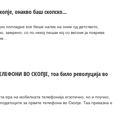
копје, онакво баш скопско...
но попладне кое беше налик на оние од детството,
ло, замрено, со по некој пешак кој со весник ја покрива
е...
ЕЛЕФОНИ ВО СКОПЈЕ, тоа било револуција во
а ера на мобилната телефонија егзотично, но и поучно,
 податоците за првите телефони во Скопје. Таа приказна е