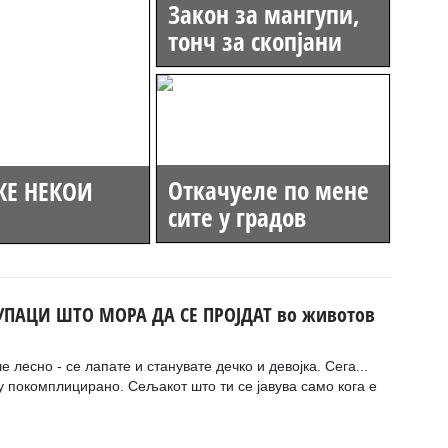
Закон за мангупи,
тонч за скопјани
Откачуеле по мене
АЖЕ НЕКОИ
сите у градов
УПАЦИ ШТО МОРА ДА СЕ ПРОЈДАТ во животов
 лесно - се лапате и станувате дечко и девојка. Сега...
у покомплицирано. Сељакот што ти се јавува само кога е