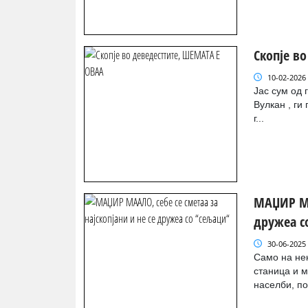
Скопје в
10-02-2026
Јас сум од 
Вулкан , ги
г...
МАЏИР МАА
дружеа с
30-06-2025
Само на нек
станица и м
населби, по