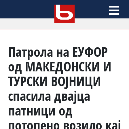
Патролa на ЕУФОР
од МАКЕДОНСКИ И
ТУРСКИ ВОЈНИЦИ
спасила двајца
патници од
потопено возило кај