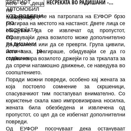
НЕСРЕЌАТА ВО РАДИШАНИ -
Загина 19-годишник
– Припадниците на патролата на ЕУФОР брзо
реагираа на местото на настанот. Двете лица се
обидуваа да се извлечат од пропустот,
стравувајќи дека возилото може дополнително
да пролизга или да се преврти. Група цивили,
исто така, реагираше, обидувајќи се да го
стабилизира возилото држејќи го за тркалата за
да спречи натамошно движење, се наведува во
соопштението.
Поради можни повреди, особено кај жената за
која постоело сомнение за скршеници,
спасувачкиот тим постапувал внимателно. Со
користење скала како импровизирана носилка,
жената била обезбедена и извлечена од
пропустот, со цел да се избегнат дополнителни
повреди.
Од ЕУФОР посочуваат дека остануваат