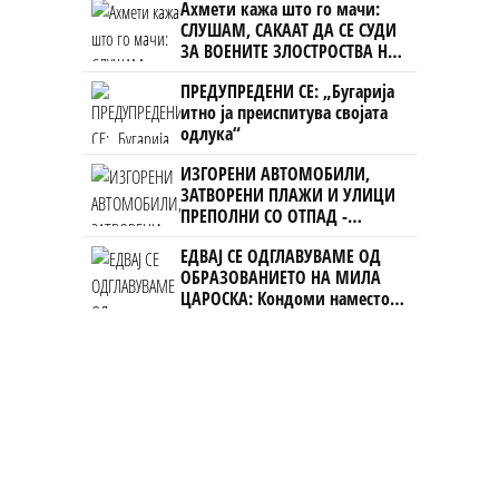
Ахмети кажа што го мачи:
СЛУШАМ, САКААТ ДА СЕ СУДИ
ЗА ВОЕНИТЕ ЗЛОСТРОСТВА НА
УЧК...
ПРЕДУПРЕДЕНИ СЕ: „Бугарија
итно ја преиспитува својата
одлука“
ИЗГОРЕНИ АВТОМОБИЛИ,
ЗАТВОРЕНИ ПЛАЖИ И УЛИЦИ
ПРЕПОЛНИ СО ОТПАД -
Фнидек во хаос по
ЕДВАЈ СЕ ОДГЛАВУВАМЕ ОД
мигрантскиот бран кон Сеута
ОБРАЗОВАНИЕТО НА МИЛА
ЦАРОСКА: Кондоми наместо
книги