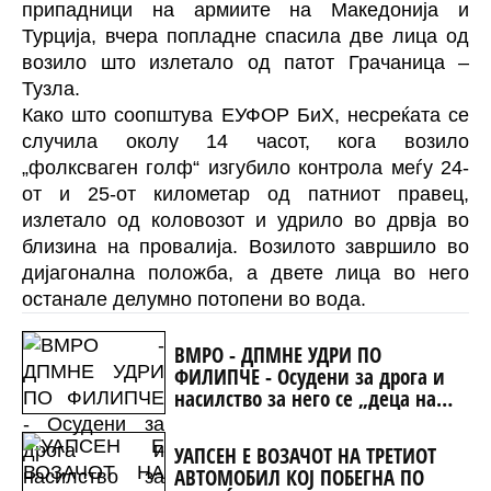
припадници на армиите на Македонија и
Турција, вчера попладне спасила две лица од
возило што излетало од патот Грачаница –
Тузла.
Како што соопштува ЕУФОР БиХ, несреќата се
случила околу 14 часот, кога возило
„фолксваген голф“ изгубило контрола меѓу 24-
от и 25-от километар од патниот правец,
излетало од коловозот и удрило во дрвја во
близина на провалија. Возилото завршило во
дијагонална положба, а двете лица во него
останале делумно потопени во вода.
ВМРО - ДПМНЕ УДРИ ПО
ФИЛИПЧЕ - Осудени за дрога и
насилство за него се „деца на
Македонија“
УАПСЕН Е ВОЗАЧОТ НА ТРЕТИОТ
АВТОМОБИЛ КОЈ ПОБЕГНА ПО