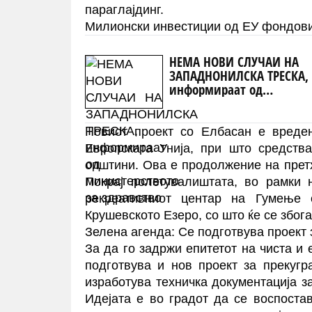
параглајдинг.
Милионски инвестиции од ЕУ фондов
НЕМА НОВИ СЛУЧАИ НА
ЗАПАДНОНИЛСКА ТРЕСКА,
информираат од
министерството за здрав
Новиот проект со Елбасан е вреде
Европската Унија, при што средств
општини. Ова е продолжение на прет
Покрај полетувалиштата, во рамки 
рекреативниот центар на Гумење 
Крушевското Езеро, со што ќе се збога
Зелена агенда: Се подготвува проект з
За да го задржи епитетот на чиста и
подготвува и нов проект за прекугр
изработува техничка документација за
Идејата е во градот да се воспоста