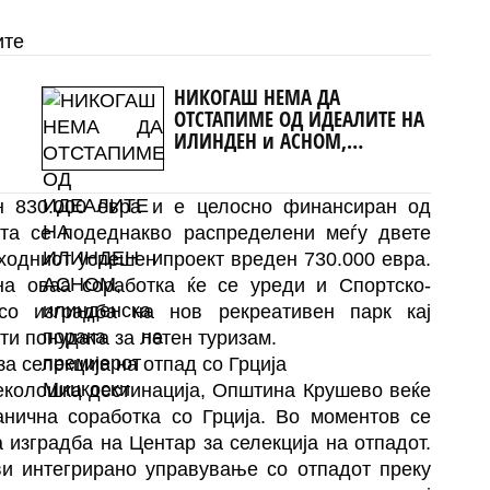
ите
НИКОГАШ НЕМА ДА
ОТСТАПИМЕ ОД ИДЕАЛИТЕ НА
ИЛИНДЕН и АСНОМ,
ство
илинденска порака на
премиерот Мицкоски
н 830.000 евра и е целосно финансиран од
ата се подеднакво распределени меѓу двете
ходниот успешен проект вреден 730.000 евра.
на оваа соработка ќе се уреди и Спортско-
со изградба на нов рекреативен парк кај
ти понудата за летен туризам.
а селекција на отпад со Грција
 еколошка дестинација, Општина Крушево веќе
анична соработка со Грција. Во моментов се
 изградба на Центар за селекција на отпадот.
ви интегрирано управување со отпадот преку