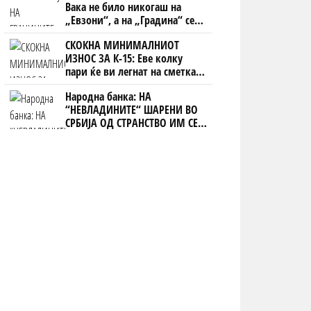
Вака не било никогаш на
„Евзони“, а на „Градина“ се
чека и пет часа
СКОКНА МИНИМАЛНИОТ
ИЗНОС ЗА К-15: Еве колку
пари ќе ви легнат на сметка
годинава
Народна банка: НА
“НЕВЛАДИНИТЕ“ ШАРЕНИ ВО
СРБИЈА ОД СТРАНСТВО ИМ СЕ
ИСПЛАТЕНИ 1,3 МИЛИЈАРДИ
ЕВРА!!!