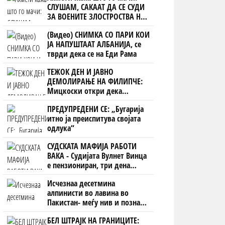
СЛУШАМ, САКААТ ДА СЕ СУДИ
ЗА ВОЕНИТЕ ЗЛОСТРОСТВА НА
УЧК...
(Видео) СНИМКА СО ПАРИ КОИ
ЈА НАПУШТААТ АЛБАНИЈА, се
тврди дека се на Еди Рама
ТЕЖОК ДЕН И ЈАВНО
ДЕМОЛИРАЊЕ НА ФИЛИПЧЕ:
Мицкоски откри дека
човекот појма нема од
ПРЕДУПРЕДЕНИ СЕ: „Бугарија
ништо, освен за кеш
итно ја преиспитува својата
одлука“
СУДСКАТА МАФИЈА РАБОТИ
ВАКА - Судијата Вулнет Винца
е пензиониран, три дена
откако му го врати пасошот
Исчезнаа десетмина
на бизнисменот Марковски
алпинисти во лавина во
Пакистан- меѓу нив и познат
Непалец
БЕЛ ШТРАЈК НА ГРАНИЦИТЕ: