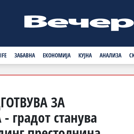
IFE
ЗАБАВНА
ЕКОНОМИЈА
КУЈНА
АНАЛИЗА
С
ГОТВУВА ЗА
 - градот станува
јдинг престолнина