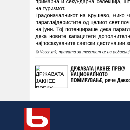
примарна и секундарна селекција, ш
на туризмот.
Градоначалникот на Крушево, Нико Ч
параглајдеристите од целиот свет почн
на јуни. Тој потенцираше дека параг
дека новите капацитети дополнителн
најпосакуваните светски дестинации за
© Vecer.mk, правата за текстот се на редакци
ДРЖАВАТА ЈАКНЕЕ ПРЕКУ
НАЦИОНАЛНОТО
ПОМИРУВАЊЕ, рече Давк
од пред споменикот на
Ченто