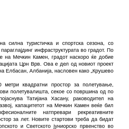
а силна туристичка и спортска сезона, со
 параглајдинг инфраструктурата во градот. По
е на Мечкин Камен, градот наскоро ќе добие
ацијата Црн Врв. Ова е дел од новиот проект
на Елбасан, Албанија, насловен како „Крушево
00 метри квадратни простор за полетување,
нови полетувалишта, секое со површина од по
ојаснува Татијана Хасану, раководител на
азвој, капацитетот на Мечкин Камен веќе бил
есионалните натпревари рекреативните
стор за лет. Новите стартови треба да бидат
опското и Светското јуниорско првенство во