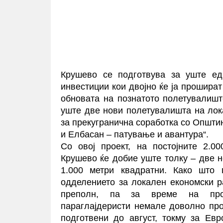
Крушево се подготвува за уште едн
инвестиции кои двојно ќе ја прошират
обновата на познатото полетувалишт
уште две нови полетувалишта на лок
за прекугранична соработка со Општи
и Елбасан – патување и авантура“.
Со овој проект, на постојните 2.0
Крушево ќе добие уште толку – две 
1.000 метри квадратни. Како што п
одделението за локален економски р
преполн, па за време на проф
параглајдеристи немале доволно про
подготвени до август, токму за Евр