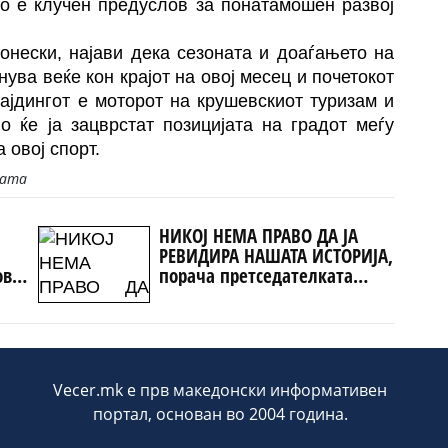
то е клучен предуслов за понатамошен развој
онески, најави дека сезоната и доаѓањето на
ува веќе кон крајот на овој месец и почетокот
лајдингот е моторот на крушевскиот туризам и
о ќе ја зацврстат позицијата на градот меѓу
 овој спорт.
јата
НИКОЈ НЕМА ПРАВО ДА ЈА
РЕВИДИРА НАШАТА ИСТОРИЈА,
ова
порача претседателката
Давкова
Vecer.mk е прв македонски информативен
портал, основан во 2004 година.