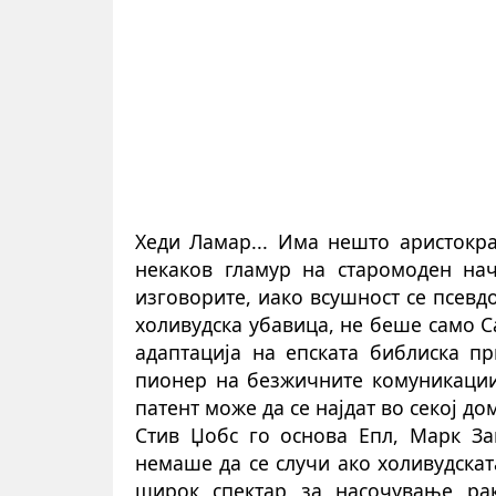
Хеди Ламар... Има нешто аристокра
некаков гламур на старомоден на
изговорите, иако всушност се псевд
холивудска убавица, не беше само 
адаптација на епската библиска п
пионер на безжичните комуникации,
патент може да се најдат во секој до
Стив Џобс го основа Епл, Марк За
немаше да се случи ако холивудскат
широк спектар за насочување рак