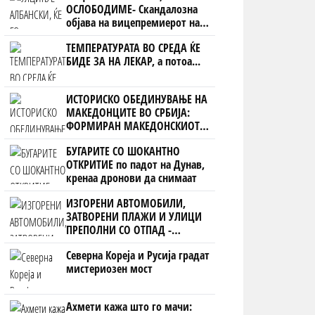
ОСЛОБОДИМЕ- Скандалозна
објава на вицепремиерот на
Црна Гора
ТЕМПЕРАТУРАТА ВО СРЕДА ЌЕ
БИДЕ ЗА НА ЛЕКАР, а потоа...
ИСТОРИСКО ОБЕДИНУВАЊЕ НА
МАКЕДОНЦИТЕ ВО СРБИЈА:
ФОРМИРАН МАКЕДОНСКИОТ
НАЦИОНАЛЕН СОЈУЗ
БУГАРИТЕ СО ШОКАНТНО
ОТКРИТИЕ по падот на Дунав,
кренаа дронови да снимаат
ИЗГОРЕНИ АВТОМОБИЛИ,
ЗАТВОРЕНИ ПЛАЖИ И УЛИЦИ
ПРЕПОЛНИ СО ОТПАД -
Фнидек во хаос по
Северна Кореја и Русија градат
мигрантскиот бран кон Сеута
мистериозен мост
Ахмети кажа што го мачи: