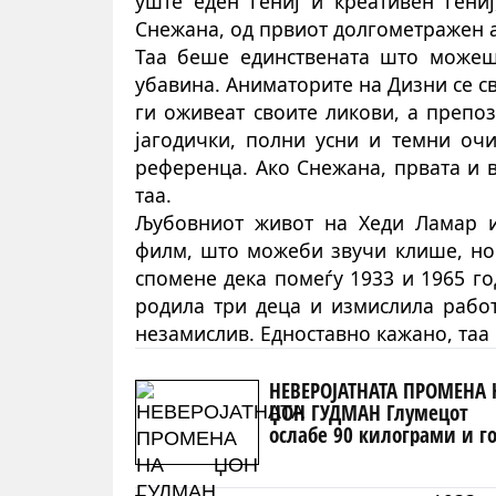
уште еден гениј и креативен гениј
Снежана, од првиот долгометражен 
Таа беше единствената што можеш
убавина. Аниматорите на Дизни се св
ги оживеат своите ликови, а препо
јагодички, полни усни и темни оч
референца. Ако Снежана, првата и ви
таа
.
Љубовниот живот на Хеди Ламар и
филм, што можеби звучи клише, но 
спомене дека помеѓу 1933 и 1965 го
родила три деца и измислила работ
незамислив. Едноставно кажано, таа 
НЕВЕРОЈАТНАТА ПРОМЕНА 
ЏОН ГУДМАН Глумецот
ослабе 90 килограми и г
промени животот од кор