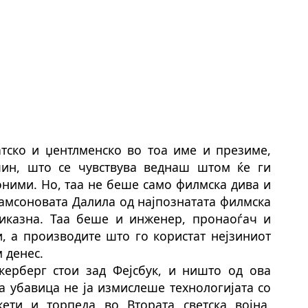
тско и џентлменско во тоа име и презиме,
чин, што се чувствува веднаш штом ќе ги
оними. Но, таа не беше само филмска дива и
Самсоновата Далила од најпознатата филмска
риказна. Таа беше и инженер, пронаоѓач и
 а производите што го користат нејзиниот
м денес.
керберг стои зад Фејсбук, и ништо од ова
а убавица не ја измислеше технологијата со
ети и торпеда во Втората светска војна,