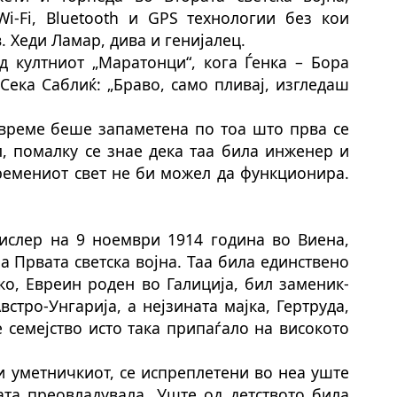
Wi-Fi, Bluetooth и GPS технологии без кои
 Хеди Ламар, дива и генијалец.
од култниот „Маратонци“, кога Ѓенка – Бора
Сека Саблиќ: „Браво, само пливај, изгледаш
 време беше запаметена по тоа што прва се
л, помалку се знае дека таа била инженер и
ремениот свет не би можел да функционира.
ислер на 9 ноември 1914 година во Виена,
 Првата светска војна. Таа б
ила
единствено
ко, Евреин роден во Галиција, б
ил
заменик-
стро-Унгарија, а нејзината мајка, Гертруда,
 семејство исто така припаѓа
ло
на високото
и уметничкиот, се испреплетени во неа уште
ата преовладува
ла
. Уште од детството била