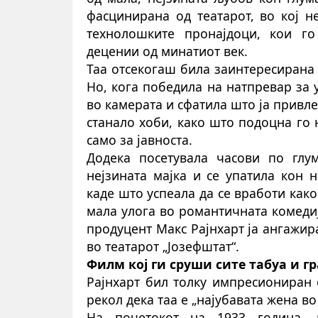
фасцинирана од театарот, во кој н
технолошките пронајдоци, кои г
децении од минатиот век.
Таа отсекогаш била заинтересирана
Но, кога победила на натпревар за 
во камерата и сфатила што ја привл
стана
ло
хоби, како што подоцна го 
само за јавноста.
Додека посетувала часови по глу
нејзината мајка и се упатила кон 
каде што успеала да се вработи како
мала улога во романтичната комедиј
продуцент Макс Рајнхарт ја ангажир
во театарот „Јозефштат“.
Филм кој ги сруши сите табуа и г
Рајнхарт бил толку импресиониран 
ре
кол
дека таа е „најубавата жена во
На почетокот на 1933 година, 