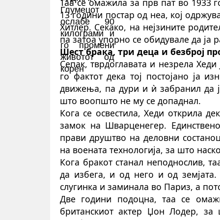
Таа се омажила за прв пат во 1933 
13 години постар од неа, кој одржу
Хитлер. Секако, на нејзините родите
па затоа упорно се обидувале да ја 
Шест брак
а
, три деца и безброј п
Сепак, тврдоглавата и незрела Хеди
го фактот дека тој постојано ја из
движења, па дури и ѝ забранил да 
што воопшто не му се допаднал.
Кога се освести
ла
, Хеди откри
ла
дек
замок на Шварценегер. Единствен
прави друштво на деловни состаноц
на воената технологија, за што наск
Кога бракот станал неподнослив, та
да избега, и од него и од земјата
слугинка и
заминала
во Париз, а пото
Две години подоцна, таа се омаж
британскиот актер Џон Лодер, за 