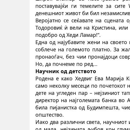
поставувајќи ги темелите за сите 
денешниот живот би бил незамислив.
Веројатно се сеќавате на сцената 
Тодоровиќ ѝ вели на Кристина, или 
подобро од Хеди Ламар!“.
Една од најубавите жени на своето
соблече на големото платно. За жа
пронаоѓач, без чии пронајдоци сов
Но, да почнеме по ред...
Научник од детството
Родена е како Хедвиг Ева Марија К
само неколку месеци по почетокот на
дете на угледен пар – нејзиниот тат
директор на најголемата банка во Ав
б
ила
пијанистка од Будимпешта, чие
општество.
Иако два различни света, научниот 
од мала, нејзината љубов кон глум