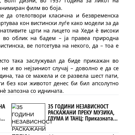
, Волт Дизни, во 1937 година за ликот на
анимиран филм во боја.
е да отелотвори класична и безвременска
ртуваа кон вистински луѓе како модели за да
знатливите црти на лицето на Хед
и
è високи
и во облик на бадем – ја правеа природна
стинска, ве потсетува на некого, да – тоа е
сто така заслужува
л
да биде прикажан во
не и во нејзиниот случај – доволно е да се
дина, таа се мажела и се развела шест пати,
и без кои животот денес би бил апсолутно
нè запозна со иднината.
НА
35 ГОДИНИ НЕЗАВИСНОСТ
РАСКАЖАНИ ПРЕКУ МУЗИКА,
о
ГЛУМА И ТАНЦ: Приказната
ен
за Македонија тргнува од
Охрид