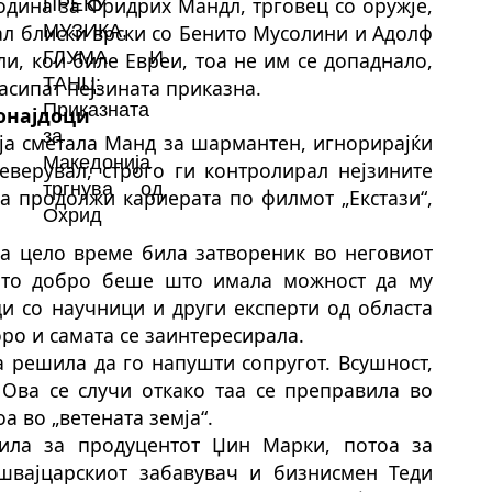
година за Фридрих Мандл, трговец со оружје,
вал блиски врски со Бенито Мусолини и Адолф
ли, кои биле Евреи, тоа не им се допаднало,
расипат нејзината приказна.
ронајдоци
 ја сметала Манд за шармант
е
н, игнорирајќи
неверувал, строго ги контролирал нејзините
ја продолжи кариерата по филмот „Екстази“,
а цело време била затвореник во неговиот
ото добро беше што има
ла
можност да му
и со научници и други експерти од областа
оро и самата се заинтересира
ла
.
а решила да го напушти сопругот. Всушност,
. Ова се случи
откако
таа се преправи
ла
во
а во „ветената земја“.
и
ла
за продуцентот Џин Марки, потоа за
швајцарскиот забавувач и бизнисмен Теди