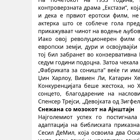
контроверзната драма „Екстази“, кој
и дека е првиот еротски филм, не
актерка што се соблече гола пред
прикажуваат чинот на водење љубов,
Иако овој револуционерен филм с
европски земји, дури и освојувајќ
тој бил забранет во конзервативна
седум години подоцна. Затоа чека
ла
„Фабриката за соништа“ веќе ги им
Џин Харлоу, Вивиен Ли, Катарин Хе
Конкуренцијата беше жестока, но 
сонцето, благодарение на наслови
Спенсер Трејси, „Девојката од Зигфелд
Снежана со мозокот на Ајнштајн
Најголемиот успех го постигна
ла
адаптација на библиската приказна
Сесил ДеМил, која освои
ла
два Оска