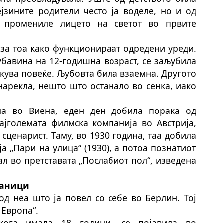
ејзините родители често ја воделе, но и од
о промениле лицето на светот во првите
 за тоа како функционираат одредени уреди.
убавина на 12-годишна возраст, се заљубила
екува повеќе. Љубовта б
ила
взаемна. Другото
наре
кла
, нешто што остана
ло
во сенка, иако
ма во Виена, еден ден добила порака од
најголемата филмска компанија во Австрија,
 сценарист. Таму, во 1930 година, таа доби
ла
а „Пари на улица“ (1930), а потоа познатиот
а
л
во претставата „Послабиот пол“, изведена
раници
од неа што ја повел со себе во Берлин. Тој
 Европа“.
кога имала 18 години, се појавила во