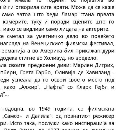
а ѝ ги отворила сите врати. Може да се каже
 само затоа што Хеди Ламар стана првата
 камерите, туку и поради сцените што го
 иако се видливи само лицата на актерите.
е сметал за уметничко дело во повеќето
и награда на Венецискиот филмски фестивал,
 Германија
а
во Америка
бил прикажан дури
додека стигне во Холивуд, но вреде
ло
.
а
ла
своите предвоени диви: Марлен Дитрих,
пберн, Грета Гарбо, Оливија де Хавиланд...
Хеди успеа
ла
да го освои своето место под
 како „Алжир“, „Нафта“ со Кларк Гејбл и
“...
подоцна, во 1949 година, со филмската
 „Самсон и Далила“, од познатиот режисер
ри. Исто така, послужи како инспирација за