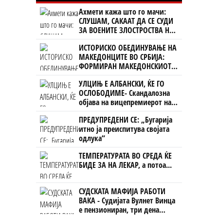
Ахмети кажа што го мачи:
СЛУШАМ, САКААТ ДА СЕ СУДИ
ЗА ВОЕНИТЕ ЗЛОСТРОСТВА НА
УЧК...
ИСТОРИСКО ОБЕДИНУВАЊЕ НА
МАКЕДОНЦИТЕ ВО СРБИЈА:
ФОРМИРАН МАКЕДОНСКИОТ
НАЦИОНАЛЕН СОЈУЗ
УЛЦИЊ Е АЛБАНСКИ, ЌЕ ГО
ОСЛОБОДИМЕ- Скандалозна
објава на вицепремиерот на
Црна Гора
ПРЕДУПРЕДЕНИ СЕ: „Бугарија
итно ја преиспитува својата
одлука“
ТЕМПЕРАТУРАТА ВО СРЕДА ЌЕ
БИДЕ ЗА НА ЛЕКАР, а потоа...
СУДСКАТА МАФИЈА РАБОТИ
ВАКА - Судијата Вулнет Винца
е пензиониран, три дена