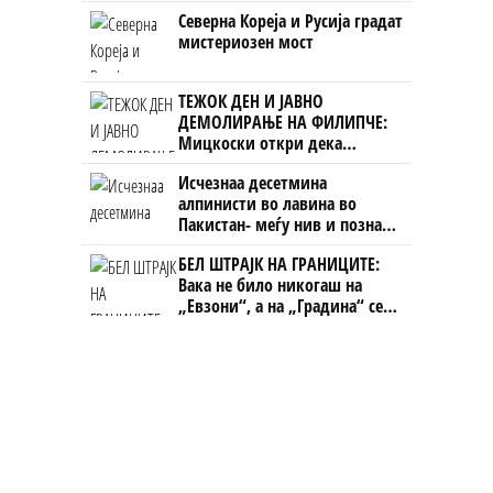
откако му го врати пасошот
Северна Кореја и Русија градат
на бизнисменот Марковски
мистериозен мост
ТЕЖОК ДЕН И ЈАВНО
ДЕМОЛИРАЊЕ НА ФИЛИПЧЕ:
Мицкоски откри дека
човекот појма нема од
Исчезнаа десетмина
ништо, освен за кеш
алпинисти во лавина во
Пакистан- меѓу нив и познат
Непалец
БЕЛ ШТРАЈК НА ГРАНИЦИТЕ:
Вака не било никогаш на
„Евзони“, а на „Градина“ се
чека и пет часа