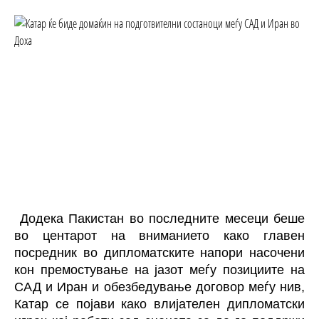
Додека Пакистан во последните месеци беше
во центарот на вниманието како главен
посредник во дипломатските напори насочени
кон премостување на јазот меѓу позициите на
САД и Иран и обезбедување договор меѓу нив,
Катар се појави како влијателен дипломатски