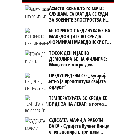
Ахмети кажа што го мачи:
СЛУШАМ, САКААТ ДА СЕ СУДИ
ЗА ВОЕНИТЕ ЗЛОСТРОСТВА НА
УЧК...
ИСТОРИСКО ОБЕДИНУВАЊЕ НА
МАКЕДОНЦИТЕ ВО СРБИЈА:
ФОРМИРАН МАКЕДОНСКИОТ
НАЦИОНАЛЕН СОЈУЗ
ТЕЖОК ДЕН И ЈАВНО
ДЕМОЛИРАЊЕ НА ФИЛИПЧЕ:
Мицкоски откри дека
човекот појма нема од
ПРЕДУПРЕДЕНИ СЕ: „Бугарија
ништо, освен за кеш
итно ја преиспитува својата
одлука“
ТЕМПЕРАТУРАТА ВО СРЕДА ЌЕ
БИДЕ ЗА НА ЛЕКАР, а потоа...
СУДСКАТА МАФИЈА РАБОТИ
ВАКА - Судијата Вулнет Винца
е пензиониран, три дена