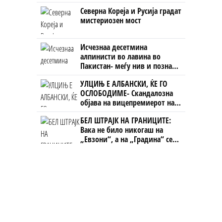
откако му го врати пасошот
Северна Кореја и Русија градат
на бизнисменот Марковски
мистериозен мост
Исчезнаа десетмина
алпинисти во лавина во
Пакистан- меѓу нив и познат
Непалец
УЛЦИЊ Е АЛБАНСКИ, ЌЕ ГО
ОСЛОБОДИМЕ- Скандалозна
објава на вицепремиерот на
Црна Гора
БЕЛ ШТРАЈК НА ГРАНИЦИТЕ:
Вака не било никогаш на
„Евзони“, а на „Градина“ се
чека и пет часа