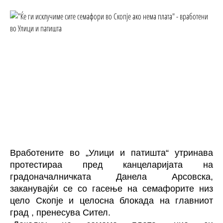
Вработените во „Улици и патишта“ утринава
протестираа пред канцеларијата на
градоначалничката Данела Арсовска,
заканувајќи се со гасење на семафорите низ
цело Скопје и целосна блокада на главниот
град ,
пренесува Сител
.