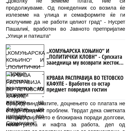
„Доколку не земеме плата, ние си
продолжуваме. Од понеделник со возила ќе
излеземе на улица и семаформите ќе ги
исклучиме да не работи целиот град“ - Нусрет
Пашалиќ, вработен во Јавното претпријатие
„Улици и патишта“
„КОМУЊАРСКА КОЊИНО“ И
„ПОЛИТИЧКИ КЛОВН“ - Српската
зааедница му возврати жестоко
на Филипче по нападот врз
Стоилковиќ“
КРВАВА РАСПРАВИЈА ВО ТЕТОВСКО
КАФУЛЕ - Вработен со остар
предмет повредил гостин
Според синдикатите, доцнењето со платата не
е единствениот проблем. Тврдат дека сметката
на претпријатието е блокирана поради долгови,
нема ризла и нафта за работа, дел од