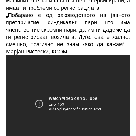
машините се расипани оти не се сервисирани, а
имаат и проблеми со регистрацијата.
„Побарано е од раководството на јавното
претпријатие, синдикални пари што има
членство тие скромни пари, да им ги дадеме да
ги регистрираат возилата. Луѓе, ова е жално,
смешно, трагично не знам како да кажам“ -
Марјан Ристески, КСОМ