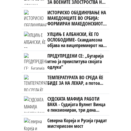
ЗА ВОЕНИТЕ ЗЛОСТРОСТВА НА
УЧК...
ИСТОРИСКО ОБЕДИНУВАЊЕ НА
МАКЕДОНЦИТЕ ВО СРБИЈА:
ФОРМИРАН МАКЕДОНСКИОТ
НАЦИОНАЛЕН СОЈУЗ
УЛЦИЊ Е АЛБАНСКИ, ЌЕ ГО
ОСЛОБОДИМЕ- Скандалозна
објава на вицепремиерот на
Црна Гора
ПРЕДУПРЕДЕНИ СЕ: „Бугарија
итно ја преиспитува својата
одлука“
ТЕМПЕРАТУРАТА ВО СРЕДА ЌЕ
БИДЕ ЗА НА ЛЕКАР, а потоа...
СУДСКАТА МАФИЈА РАБОТИ
ВАКА - Судијата Вулнет Винца
е пензиониран, три дена
откако му го врати пасошот
Северна Кореја и Русија градат
на бизнисменот Марковски
мистериозен мост