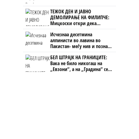
ТЕЖОК ДЕН И ЈАВНО
ДЕМОЛИРАЊЕ НА ФИЛИПЧЕ:
Мицкоски откри дека
човекот појма нема од
Исчезнаа десетмина
ништо, освен за кеш
алпинисти во лавина во
Пакистан- меѓу нив и познат
Непалец
БЕЛ ШТРАЈК НА ГРАНИЦИТЕ:
Вака не било никогаш на
„Евзони“, а на „Градина“ се
чека и пет часа