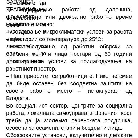
лекарите со апел за
внимателност
– Воведување работа од далечина,
флексибилно или двократно работно време
каде што е можно;
– Создавање микроклиматски услови за работа
– простории со температура до 25°C;
– Ослободување од работни обврски за
бремени жени и лица постари од 60 години
доколку нема услови за прилагодување на
работниот простор.
– Наш приоритет се работниците. Никој не смее
да биде оставен без соодветна заштита на
своето работно место – истакнуваат од
Владата.
Во социјалниот сектор, центрите за социјална
работа, локалната самоуправа и Црвениот крст
треба да ја зголемат теренската поддршка,
особено за осамени, стари и бездомни лица.
Образовните установи, вклучително и детските