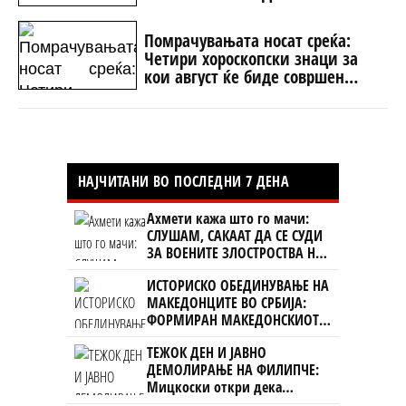
Помрачувањата носат среќа:
Четири хороскопски знаци за
кои август ќе биде совршен
месец
НАЈЧИТАНИ ВО ПОСЛЕДНИ 7 ДЕНА
Ахмети кажа што го мачи:
СЛУШАМ, САКААТ ДА СЕ СУДИ
ЗА ВОЕНИТЕ ЗЛОСТРОСТВА НА
УЧК...
ИСТОРИСКО ОБЕДИНУВАЊЕ НА
МАКЕДОНЦИТЕ ВО СРБИЈА:
ФОРМИРАН МАКЕДОНСКИОТ
НАЦИОНАЛЕН СОЈУЗ
ТЕЖОК ДЕН И ЈАВНО
ДЕМОЛИРАЊЕ НА ФИЛИПЧЕ:
Мицкоски откри дека
човекот појма нема од