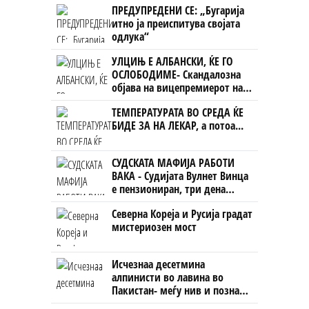
ПРЕДУПРЕДЕНИ СЕ: „Бугарија
ништо, освен за кеш
итно ја преиспитува својата
одлука“
УЛЦИЊ Е АЛБАНСКИ, ЌЕ ГО
ОСЛОБОДИМЕ- Скандалозна
објава на вицепремиерот на
Црна Гора
ТЕМПЕРАТУРАТА ВО СРЕДА ЌЕ
БИДЕ ЗА НА ЛЕКАР, а потоа...
СУДСКАТА МАФИЈА РАБОТИ
ВАКА - Судијата Вулнет Винца
е пензиониран, три дена
откако му го врати пасошот
Северна Кореја и Русија градат
на бизнисменот Марковски
мистериозен мост
Исчезнаа десетмина
алпинисти во лавина во
Пакистан- меѓу нив и познат
Непалец