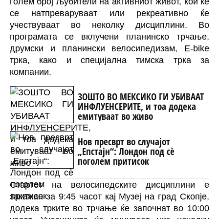
голем број љубители на активниот живот, кои ќе
се натпреваруваат или рекреативно ќе
учествуваат во неколку дисциплини. Во
програмата се вклучени планинско трчање,
друмски и планински велосипедизам, Е-bike
трка, како и специјална тимска трка за
компании.
ЗОШТО ВО МЕКСИКО ГИ УБИВААТ
ИНФЛУЕНСЕРИТЕ, и тоа додека
емитуваат во живо
Нов пресврт во случајот
„Епстајн“: Лондон под сè
поголем притисок
Стартот на велосипедските дисциплини е
закажан за 9:45 часот кај Музеј на град Скопје,
додека трките во трчање ќе започнат во 10:00