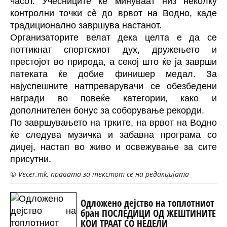
часот. Учесниците ќе минуваат низ неколку
контролни точки сè до врвот на Водно, каде
традиционално завршува настанот.
Организаторите велат дека целта е да се
поттикнат спортскиот дух, дружењето и
престојот во природа, а секој што ќе ја заврши
патеката ќе добие финишер медал. За
најуспешните натпреварувачи се обезбедени
награди во повеќе категории, како и
дополнителен бонус за соборување рекорди.
По завршувањето на трките, на врвот на Водно
ќе следува музичка и забавна програма со
диџеј, настап во живо и освежување за сите
присутни.
© Vecer.mk, правата за текстот се на редакцијата
Одложено дејство на топлотниот
бран ПОСЛЕДИЦИ ОД ЖЕШТИНИТЕ
КОИ ТРААТ СО НЕДЕЛИ