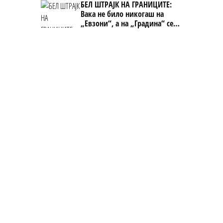
БЕЛ ШТРАЈК НА ГРАНИЦИТЕ:
Вака не било никогаш на
„Евзони“, а на „Градина“ се
чека и пет часа