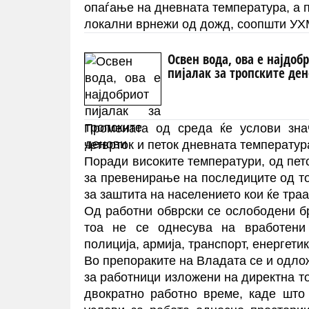
опаѓање на дневната температура, а 
локални врнежи од дожд, соопшти УХ
Освен вода, ова е најдоб
пијалак за тропските де
Промената од среда ќе услови зна
четврток и петок дневната температур
Поради високите температури, од пет
за превенирање на последиците од т
за заштита на населението кои ќе траат
Од работни обврски се ослободени б
тоа не се однесува на вработени 
полиција, армија, транспорт, енергетик
Во препораките на Владата се и одло
за работници изложени на директна т
двократно работно време, каде што