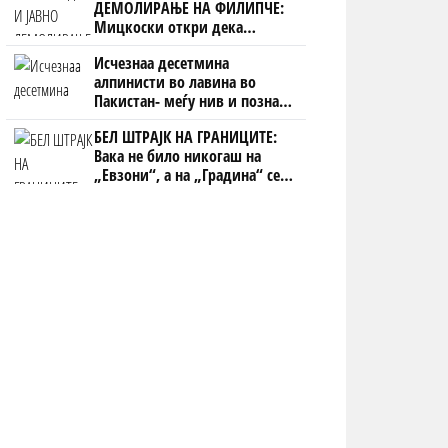
ДЕМОЛИРАЊЕ НА ФИЛИПЧЕ:
Мицкоски откри дека
човекот појма нема од
Исчезнаа десетмина
ништо, освен за кеш
алпинисти во лавина во
Пакистан- меѓу нив и познат
Непалец
БЕЛ ШТРАЈК НА ГРАНИЦИТЕ:
Вака не било никогаш на
„Евзони“, а на „Градина“ се
чека и пет часа