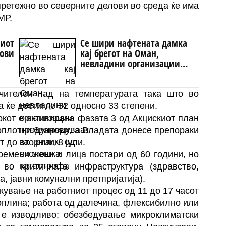
претежно во северните делови во среда ќе има
МР.
риот
Се шири нафтената дамка
нови
кај брегот на Оман,
невладини организации
предупредуваат за ризик од
еколошка катастрофа
чителен пад на температурата така што во
а ќе достигне 32 односно 33 степени.
окот е активирана фазата 3 од Акцискиот план
оплотни бранови, а Владата донесе препораки
 до вторник, 8 јули.
ремени жени и лица постари од 60 години, но
во критичната инфраструктура (здравство,
а, јавни комунални претпријатија).
жување на работниот процес од 11 до 17 часот
оплина; работа од далечина, флексибилно или
 е изводливо; обезбедување микроклиматски