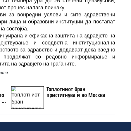
и со температура до 25 степени Целзиусови,
от процес налага поинаку.
ви за вонредни услови и сите здравствени
ари лица и образовни институции да постапат
на состојба.
инуирана и ефикасна заштита на здравјето на
ејствување и соодветна институционална
рството за здравство и додаваат дека заедно
е продолжат со редовно информирање и
ита на здравјето на граѓаните.
јата
Топлотниот бран
то
пристигнува и во Москва
Е ВО