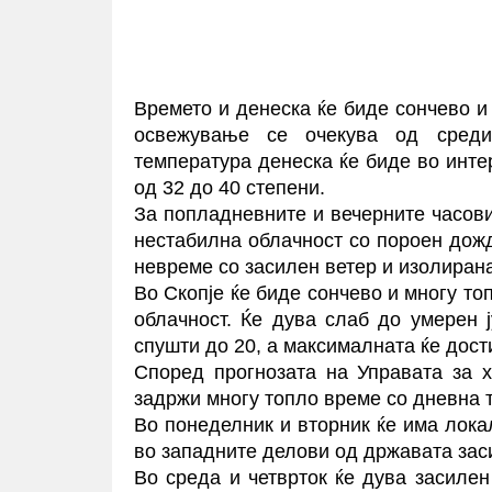
Времето и денеска ќе биде сончево и
освежување се очекува од среди
температура денеска ќе биде во инте
од 32 до 40 степени.
За попладневните и вечерните часов
нестабилна облачност со пороен дожд
невреме со засилен ветер и изолирана
Во Скопје ќе биде сончево и многу т
облачност. Ќе дува слаб до умерен 
спушти до 20, а максималната ќе дост
Според прогнозата на Управата за 
задржи многу топло време со дневна 
Во понеделник и вторник ќе има локал
во западните делови од државата заси
Во среда и четврток ќе дува засилен