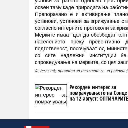
услови за работа односно простори
освен таму каде природата на работни
Препорачано е и активирање плано
установи, установи за згрижување ст
согласно интерните протоколи за криз
Мерките имаат цел да обезбедат конт
населението преку превентивно д
подготвеност, посочуваат од Министе
со сите надлежни институции ќ
спроведување на мерките, со цел зашт
© Vecer.mk, правата за текстот се на редакци
Рекорден интерес за
помрачувањето на Сонце
на 12 август: ОПТИЧАРИТ
БЕЛГИЈА ОСТАНУВААТ БЕЗ
ЗАЛИХИ