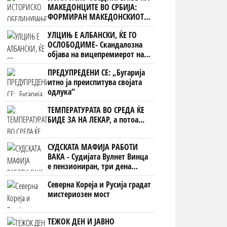
МАКЕДОНЦИТЕ ВО СРБИЈА:
ФОРМИРАН МАКЕДОНСКИОТ
НАЦИОНАЛЕН СОЈУЗ
УЛЦИЊ Е АЛБАНСКИ, ЌЕ ГО
ОСЛОБОДИМЕ- Скандалозна
објава на вицепремиерот на
Црна Гора
ПРЕДУПРЕДЕНИ СЕ: „Бугарија
итно ја преиспитува својата
одлука“
ТЕМПЕРАТУРАТА ВО СРЕДА ЌЕ
БИДЕ ЗА НА ЛЕКАР, а потоа...
СУДСКАТА МАФИЈА РАБОТИ
ВАКА - Судијата Вулнет Винца
е пензиониран, три дена
откако му го врати пасошот
Северна Кореја и Русија градат
на бизнисменот Марковски
мистериозен мост
ТЕЖОК ДЕН И ЈАВНО