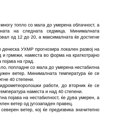
 многу топло со мала до умерена облачност, а
ната на следната седмица. Минималната
рвал од 12 до 20, а максималната ќе достигне
и денеска УХМР прогнозира локален развој на
 и грмежи, наместа во форма на краткотрајно
 појава на град.
опло, попладне со мала до умерена нестабилна
јужен ветер. Минималната температура ќе се
игне 40 степени.
хидрометеоролошки работи, до вторник ќе се
температура наместа и над 40 степени.
на појава на нестабилност, ќе дува умерен, а
лен ветер од југозападен правец.
 северен ветер, кој ќе предизвика значително