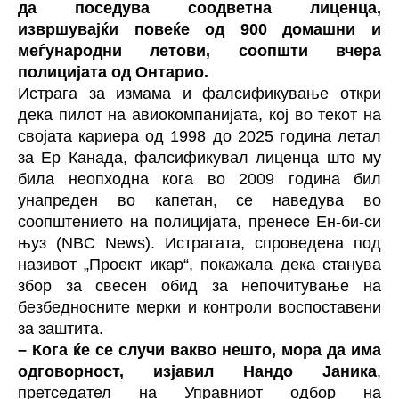
да поседува соодветна лиценца,
извршувајќи повеќе од 900 домашни и
меѓународни летови, соопшти вчера
полицијата од Онтарио.
Истрага за измама и фалсификување откри
дека пилот на авиокомпанијата, кој во текот на
својата кариера од 1998 до 2025 година летал
за Ер Канада, фалсификувал лиценца што му
била неопходна кога во 2009 година бил
унапреден во капетан, се наведува во
соопштението на полицијата, пренесе Ен-би-си
њуз (NBC News). Истрагата, спроведена под
називот „Проект икар“, покажала дека станува
збор за свесен обид за непочитување на
безбедносните мерки и контроли воспоставени
за заштита.
– Кога ќе се случи вакво нешто, мора да има
одговорност, изјавил Нандо Јаника
,
претседател на Управниот одбор на