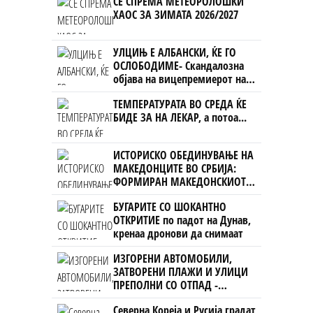
СЕ СПРЕМА МЕТЕОРОЛОШКИ
ХАОС ЗА ЗИМАТА 2026/2027
УЛЦИЊ Е АЛБАНСКИ, ЌЕ ГО
ОСЛОБОДИМЕ- Скандалозна
објава на вицепремиерот на
Црна Гора
ТЕМПЕРАТУРАТА ВО СРЕДА ЌЕ
БИДЕ ЗА НА ЛЕКАР, а потоа...
ИСТОРИСКО ОБЕДИНУВАЊЕ НА
МАКЕДОНЦИТЕ ВО СРБИЈА:
ФОРМИРАН МАКЕДОНСКИОТ
НАЦИОНАЛЕН СОЈУЗ
БУГАРИТЕ СО ШОКАНТНО
ОТКРИТИЕ по падот на Дунав,
кренаа дронови да снимаат
ИЗГОРЕНИ АВТОМОБИЛИ,
ЗАТВОРЕНИ ПЛАЖИ И УЛИЦИ
ПРЕПОЛНИ СО ОТПАД -
Фнидек во хаос по
Северна Кореја и Русија градат
мигрантскиот бран кон Сеута