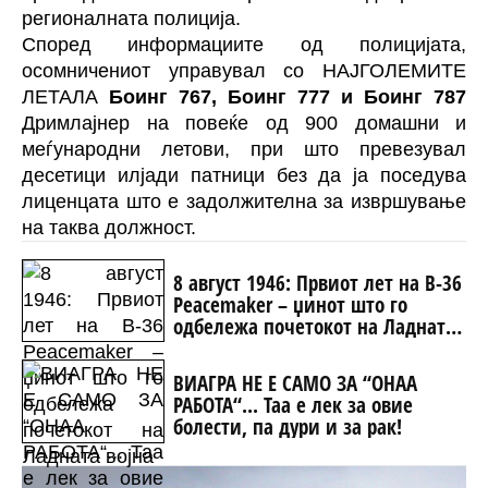
регионалната полиција.
Според информациите од полицијата,
осомничениот управувал со НАЈГОЛЕМИТЕ
ЛЕТАЛА
Боинг 767, Боинг 777 и Боинг 787
Дримлајнер на повеќе од 900 домашни и
меѓународни летови, при што превезувал
десетици илјади патници без да ја поседува
лиценцата што е задолжителна за извршување
на таква должност.
8 август 1946: Првиот лет на B-36
Peacemaker – џинот што го
одбележа почетокот на Ладната
војна
ВИАГРА НЕ Е САМО ЗА “ОНАА
РАБОТА“... Таа е лек за овие
болести, па дури и за рак!