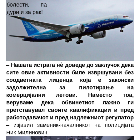
–
Нашата истрага нè доведе до заклучок дека
сите овие активности биле извршувани без
соодветната лиценца која е законски
задолжителна за пилотирање на
комерцијални летови. Наместо тоа,
веруваме дека обвинетиот лажно ги
претставувал своите квалификации и пред
работодавачот и пред надлежниот регулатор
– изјавил заменик-началникот на полицијата
Ник Милинович.