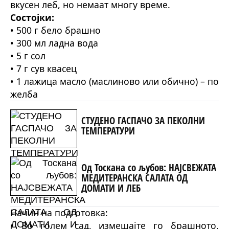
вкусен леб, но немаат многу време.
Состојки:
• 500 г бело брашно
• 300 мл ладна вода
• 5 г сол
• 7 г сув квасец
• 1 лажица масло (маслиново или обично) – по
желба
СТУДЕНО ГАСПАЧО ЗА ПЕКОЛНИ
ТЕМПЕРАТУРИ
Од Тоскана со љубов: НАЈСВЕЖАТА
МЕДИТЕРАНСКА САЛАТА ОД
ДОМАТИ И ЛЕБ
Начин на подготовка:
• Во голем сад, измешајте го брашното,