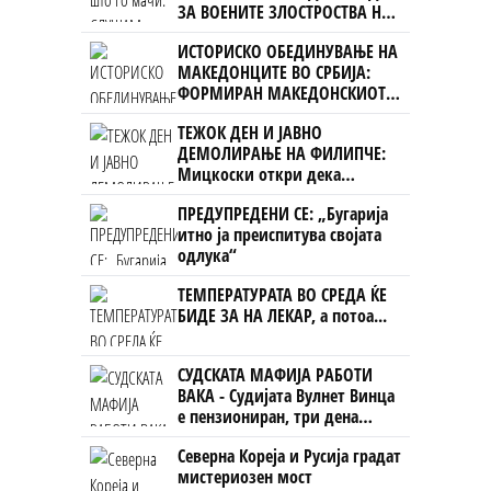
ЗА ВОЕНИТЕ ЗЛОСТРОСТВА НА
УЧК...
ИСТОРИСКО ОБЕДИНУВАЊЕ НА
МАКЕДОНЦИТЕ ВО СРБИЈА:
ФОРМИРАН МАКЕДОНСКИОТ
НАЦИОНАЛЕН СОЈУЗ
ТЕЖОК ДЕН И ЈАВНО
ДЕМОЛИРАЊЕ НА ФИЛИПЧЕ:
Мицкоски откри дека
човекот појма нема од
ПРЕДУПРЕДЕНИ СЕ: „Бугарија
ништо, освен за кеш
итно ја преиспитува својата
одлука“
ТЕМПЕРАТУРАТА ВО СРЕДА ЌЕ
БИДЕ ЗА НА ЛЕКАР, а потоа...
СУДСКАТА МАФИЈА РАБОТИ
ВАКА - Судијата Вулнет Винца
е пензиониран, три дена
откако му го врати пасошот
Северна Кореја и Русија градат
на бизнисменот Марковски
мистериозен мост