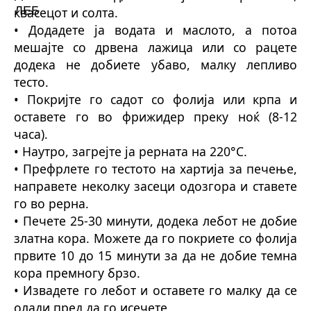
квасецот и солта.
• Додадете ја водата и маслото, а потоа
мешајте со дрвена лажица или со рацете
додека не добиете убаво, малку лепливо
тесто.
• Покријте го садот со фолија или крпа и
оставете го во фрижидер преку ноќ (8-12
часа).
• Наутро, загрејте ја рерната на 220°C.
• Префрлете го тестото на хартија за печење,
направете неколку засеци одозгора и ставете
го во рерна.
• Печете 25-30 минути, додека лебот не добие
златна кора. Можете да го покриете со фолија
првите 10 до 15 минути за да не добие темна
кора премногу брзо.
• Извадете го лебот и оставете го малку да се
олади пред да го исечете.