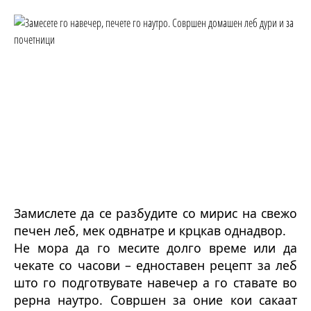
Замислете да се разбудите со мирис на свежо
печен леб, мек одвнатре и крцкав однадвор.
Не мора да го месите долго време или да
чекате со часови – едноставен рецепт за леб
што го подготвувате навечер а го ставате во
рерна наутро. Совршен за оние кои сакаат