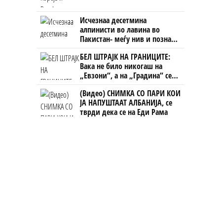
Исчезнаа десетмина
алпинисти во лавина во
Пакистан- меѓу нив и познат
Непалец
БЕЛ ШТРАЈК НА ГРАНИЦИТЕ:
Вака не било никогаш на
„Евзони“, а на „Градина“ се
чека и пет часа
(Видео) СНИМКА СО ПАРИ КОИ
ЈА НАПУШТААТ АЛБАНИЈА, се
тврди дека се на Еди Рама