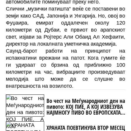
автомобилите поминуваат преку него.
Слични „музички патишта“ веќе се поставени во
земји како САД, Јапонија и Унгарија. Но, овој во
Фуџаира, емират оддалечен околу 120
километри од Дубаи, е првиот во арапскиот
свет, изјави за Ројтерс Али Обаид Ал Хефаити,
директор на локалната уметничка академија.
Саунд-барот работи на принципот на
испакнатини врежани на патот. Кога гумите ќе
ги удираат со брзина од приближно 100
километри на час, вибрациите произведуваат
мелодија што може да се слушне во
внатрешноста на возилото.
Во чест на Меѓународниот ден на
пивото: КОЈ ПИЕ, А КОЈ ИЗВЕЗУВА
НАЈМНОГУ ПИВО ВО ЕВРОПСКАТА
УНИЈА?
ХРАНАТА ПОЕВТИНУВА ВТОР МЕСЕЦ