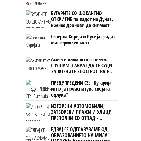
БУГАРИТЕ СО ШОКАНТНО
ОТКРИТИЕ по падот на Дунав,
кренаа дронови да снимаат
Северна Кореја и Русија градат
мистериозен мост
Ахмети кажа што го мачи:
СЛУШАМ, САКААТ ДА СЕ СУДИ
ЗА ВОЕНИТЕ ЗЛОСТРОСТВА НА
УЧК...
ПРЕДУПРЕДЕНИ СЕ: „Бугарија
итно ја преиспитува својата
одлука“
ИЗГОРЕНИ АВТОМОБИЛИ,
ЗАТВОРЕНИ ПЛАЖИ И УЛИЦИ
ПРЕПОЛНИ СО ОТПАД -
Фнидек во хаос по
ЕДВАЈ СЕ ОДГЛАВУВАМЕ ОД
мигрантскиот бран кон Сеута
ОБРАЗОВАНИЕТО НА МИЛА