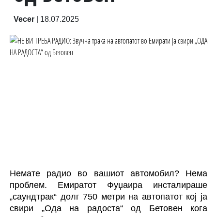
Vecer
|
18.07.2025
Немате радио во вашиот автомобил? Нема
проблем. Емиратот Фуџаира инсталираше
„саундтрак“ долг 750 метри на автопатот кој ја
свири „Ода на радоста“ од Бетовен кога