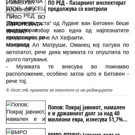
ПО РЕД - Пазарниот инспекторат
продолжува со контроли
„Ода на радоста“ од Лудвиг ван Бетовен беше
природен избор како една од најпознатите
композиции, рече Ал Хефаити.
Мохамад Ал Матруши, Оманец кој патува по
автопатот, рече дека музиката го опуштила по
долго патување.
- Музиката те внесува во поинакво
расположение, особено затоа што е Бетовен -
рече тој.
© Vecer.mk, правата за текстот се на редакцијата
Попов: Покрај јавниот, намален
е и државниот долг за над 40
милиони евра, изнесува 51,7%
од БДП
ВМРО ДПМНЕ: Јавниот долг се