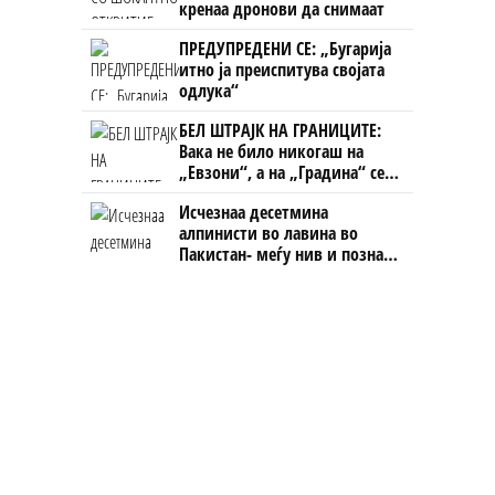
кренаа дронови да снимаат
ПРЕДУПРЕДЕНИ СЕ: „Бугарија
итно ја преиспитува својата
одлука“
БЕЛ ШТРАЈК НА ГРАНИЦИТЕ:
Вака не било никогаш на
„Евзони“, а на „Градина“ се
чека и пет часа
Исчезнаа десетмина
алпинисти во лавина во
Пакистан- меѓу нив и познат
Непалец