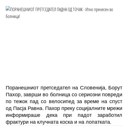
Поранешниот претседател на Словенија, Борут
Пахор, заврши во болница со сериозни повреди
по тежок пад со велосипед за време на спуст
од Пасја Равна. Пахор преку социјалните мрежи
информираше дека при падот заработил
фрактури на клучната коска и на лопатката.