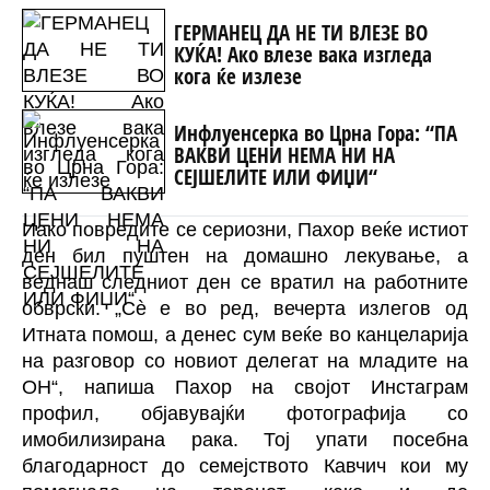
ГЕРМАНЕЦ ДА НЕ ТИ ВЛЕЗЕ ВО
КУЌА! Ако влезе вака изгледа
кога ќе излезе
Инфлуенсерка во Црна Гора: “ПА
ВАКВИ ЦЕНИ НЕМА НИ НА
СЕЈШЕЛИТЕ ИЛИ ФИЏИ“
Иако повредите се сериозни, Пахор веќе истиот
ден бил пуштен на домашно лекување, а
веднаш следниот ден се вратил на работните
обврски. „Сè е во ред, вечерта излегов од
Итната помош, а денес сум веќе во канцеларија
на разговор со новиот делегат на младите на
ОН“, напиша Пахор на својот Инстаграм
профил, објавувајќи фотографија со
имобилизирана рака. Тој упати посебна
благодарност до семејството Кавчич кои му