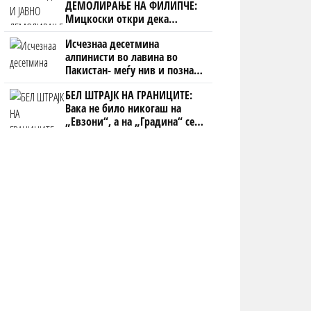
ДЕМОЛИРАЊЕ НА ФИЛИПЧЕ:
Мицкоски откри дека
човекот појма нема од
Исчезнаа десетмина
ништо, освен за кеш
алпинисти во лавина во
Пакистан- меѓу нив и познат
Непалец
БЕЛ ШТРАЈК НА ГРАНИЦИТЕ:
Вака не било никогаш на
„Евзони“, а на „Градина“ се
чека и пет часа