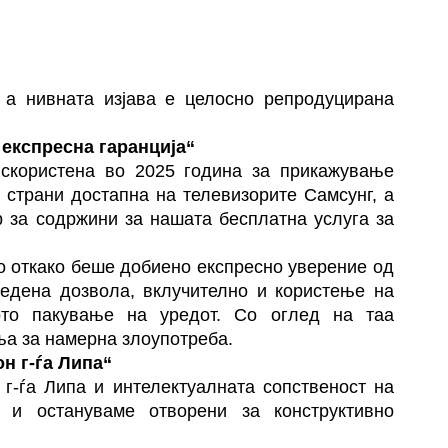
, а нивната изјава е целосно репродуцирана
 експресна гаранција“
користена во 2025 година за прикажување
 страни достапна на телевизорите Самсунг, а
 за содржини за нашата бесплатна услуга за
о откако беше добиено експресно уверение од
бедена дозвола, вклучително и користење на
ото пакување на уредот. Со оглед на таа
ња за намерна злоупотреба.
н г-ѓа Липа“
г-ѓа Липа и интелектуалната сопственост на
 и остануваме отворени за конструктивно