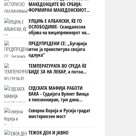
МАКЕДОНЦИТЕ ВО СРБИЈА:
ФОРМИРАН МАКЕДОНСКИОТ
НАЦИОНАЛЕН СОЈУЗ
УЛЦИЊ Е АЛБАНСКИ, ЌЕ ГО
ОСЛОБОДИМЕ- Скандалозна
објава на вицепремиерот на
Црна Гора
ПРЕДУПРЕДЕНИ СЕ: „Бугарија
итно ја преиспитува својата
одлука“
ТЕМПЕРАТУРАТА ВО СРЕДА ЌЕ
БИДЕ ЗА НА ЛЕКАР, а потоа...
СУДСКАТА МАФИЈА РАБОТИ
ВАКА - Судијата Вулнет Винца
е пензиониран, три дена
откако му го врати пасошот
Северна Кореја и Русија градат
на бизнисменот Марковски
мистериозен мост
ТЕЖОК ДЕН И ЈАВНО