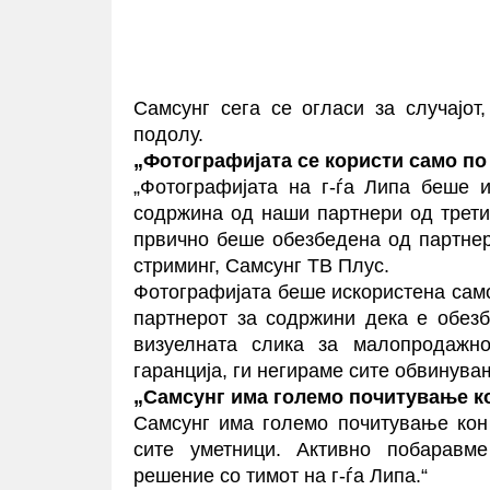
Самсунг сега се огласи за случајот
подолу.
„Фотографијата се користи само по
„Фотографијата на г-ѓа
Липа
беше ис
содржина од наши партнери од трети
првично беше обезбедена од партнер
стриминг, Самсунг ТВ Плус.
Фотографијата беше искористена сам
партнерот за содржини дека е обез
визуелната слика за малопродажн
гаранција, ги негираме сите обвинува
„Самсунг има големо почитување ко
Самсунг има големо почитување кон 
сите уметници. Активно побаравме
решение со тимот на г-ѓа Липа.“