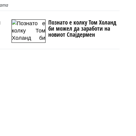
јата
и
Познато е колку Том Холанд
би можел да заработи на
новиот Спајдермен