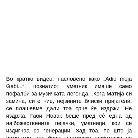
Во кратко видео, насловено како „Adio moja
Gabi...“, познатиот уметник имаше само
пофалби за музичката легенда. „Кога Матија си
замина, сите ние, нејзините блиски пријатели,
се плашевме дали тоа срце ќе издржи. Не
издржа. Габи Новак беше пред сè една од
најбожествените пејачки, уметници, кои се
издигнаа со генерации. Зад тоа, по што ја