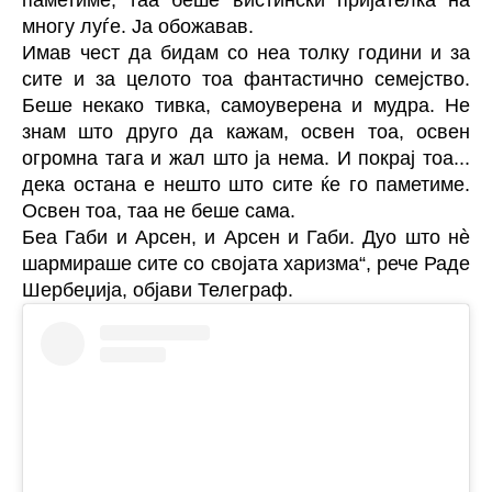
паметиме, таа беше вистински пријателка на
многу луѓе. Ја обожавав.
Имав чест да бидам со неа толку години и за
сите и за целото тоа фантастично семејство.
Беше некако тивка, самоуверена и мудра. Не
знам што друго да кажам, освен тоа, освен
огромна тага и жал што ја нема. И покрај тоа...
дека остана е нешто што сите ќе го паметиме.
Освен тоа, таа не беше сама.
Беа Габи и Арсен, и Арсен и Габи. Дуо што нè
шармираше сите со својата харизма“, рече
Раде
Шербеџија
,
објави Телеграф.