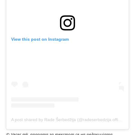
View this post on Instagram
A post shared by Rade Šerbedžija (@radeserbedzija.official)
© Vecer.mk, правата за текстот се на редакцијата