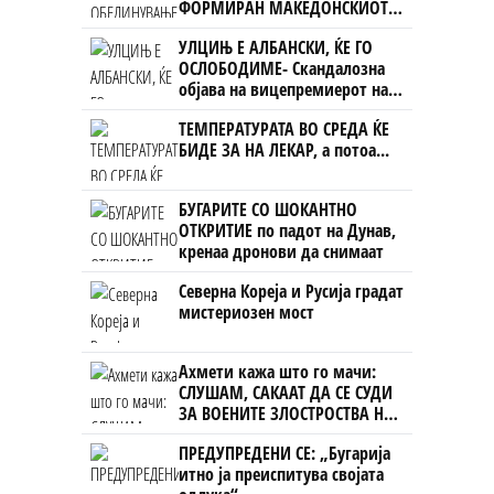
ФОРМИРАН МАКЕДОНСКИОТ
НАЦИОНАЛЕН СОЈУЗ
УЛЦИЊ Е АЛБАНСКИ, ЌЕ ГО
ОСЛОБОДИМЕ- Скандалозна
објава на вицепремиерот на
Црна Гора
ТЕМПЕРАТУРАТА ВО СРЕДА ЌЕ
БИДЕ ЗА НА ЛЕКАР, а потоа...
БУГАРИТЕ СО ШОКАНТНО
ОТКРИТИЕ по падот на Дунав,
кренаа дронови да снимаат
Северна Кореја и Русија градат
мистериозен мост
Ахмети кажа што го мачи:
СЛУШАМ, САКААТ ДА СЕ СУДИ
ЗА ВОЕНИТЕ ЗЛОСТРОСТВА НА
УЧК...
ПРЕДУПРЕДЕНИ СЕ: „Бугарија
итно ја преиспитува својата