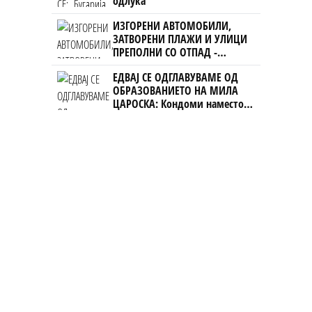
одлука“
ИЗГОРЕНИ АВТОМОБИЛИ,
ЗАТВОРЕНИ ПЛАЖИ И УЛИЦИ
ПРЕПОЛНИ СО ОТПАД -
Фнидек во хаос по
ЕДВАЈ СЕ ОДГЛАВУВАМЕ ОД
мигрантскиот бран кон Сеута
ОБРАЗОВАНИЕТО НА МИЛА
ЦАРОСКА: Кондоми наместо
книги