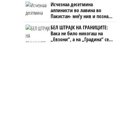
Исчезнаа десетмина
ништо, освен за кеш
алпинисти во лавина во
Пакистан- меѓу нив и познат
Непалец
БЕЛ ШТРАЈК НА ГРАНИЦИТЕ:
Вака не било никогаш на
„Евзони“, а на „Градина“ се
чека и пет часа