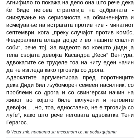
Агнифило го покажа на дело она што рече дека
ќе биде негова стратегија на одбраната -
снижување на сериозноста на обвиненијата и
исмејување на истрагата против нив - минатиот
септември, кога „преку случајот против Комбс,
Федералната влада дојде и во нашите спални
соби“, рече тој. За видеото во коешто Диди ја
тепа својата девојка Касандра „Кеси“ Вентура,
адвокатите се труделе тоа на ниту еден начин
да не изгледа како трговија со дрога.
Адвокатите аргументираа пред поротниците
дека Диди бил љубоморен семеен насилник, со
проблеми со дрога и со свингерски начин на
живот во којшто биле вклучени и неговите
девојки... „Но, тоа, едноставно, не е трговија со
луѓе“, како што рече неговата адвокатка Тени
Герагос.
© Vecer.mk, правата за текстот се на редакцијата