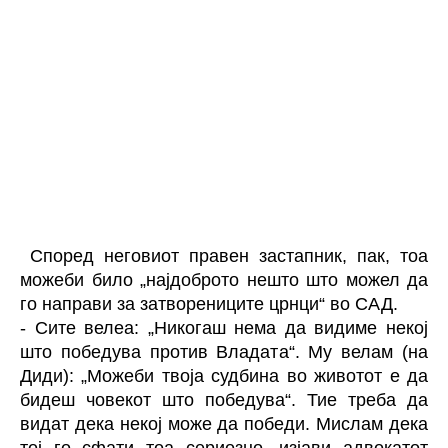
Според неговиот правен застапник, пак, тоа
можеби било „најдоброто нешто што можел да
го направи за затворениците црнци“ во САД.
- Сите велеа: „Никогаш нема да видиме некој
што победува против Владата“. Му велам (на
Диди): „Можеби твоја судбина во животот е да
бидеш човекот што победува“. Тие треба да
видат дека некој може да победи. Мислам дека