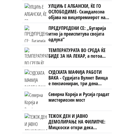
НАЦИОНАЛЕН СОЈУЗ
УЛЦИЊ Е АЛБАНСКИ, ЌЕ ГО
ОСЛОБОДИМЕ- Скандалозна
објава на вицепремиерот на
Црна Гора
ПРЕДУПРЕДЕНИ СЕ: „Бугарија
итно ја преиспитува својата
одлука“
ТЕМПЕРАТУРАТА ВО СРЕДА ЌЕ
БИДЕ ЗА НА ЛЕКАР, а потоа...
СУДСКАТА МАФИЈА РАБОТИ
ВАКА - Судијата Вулнет Винца
е пензиониран, три дена
откако му го врати пасошот
Северна Кореја и Русија градат
на бизнисменот Марковски
мистериозен мост
ТЕЖОК ДЕН И ЈАВНО
ДЕМОЛИРАЊЕ НА ФИЛИПЧЕ:
Мицкоски откри дека
човекот појма нема од