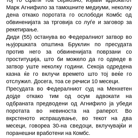
тој го сфати тоа сериозно, изјави адвокатот
Марк Агнифило за тамошните медиуми, неколку
дена откако поротата го ослободи Комбс од
обвиненијата за трговија со луѓе и заговор за
рекетирање.
Диди (55) останува во Федералниот затвор во
њујоршката општина Бруклин по пресудата
против него за обвиненијата поврзани со
проституција, што би можело да го одведе в
затвор уште неколку години. Секоја одредена
казна ќе го вклучи времето што тој веќе го
отслужил. Досега, тоа се речиси 10 месеци.
Пресудата во Федералниот суд на Менхетен
дојде откако тим од осум адвокати на
одбраната предводени од Агнифило ја убеди
поротата во невиноста на раперот. Во
вкрстеното испрашување, во текот на два
месеци, говореа 30-на сведоци, вклучувајќи и
поранешни вработени на Комбс.