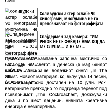
Смит.
Холивудски актер ослабе 90
килограми, многумина не го
препознаваат на фотографијата
Спајдермен зад камери: “ИМ
РЕКОВ НЕ СЕ ФАЌАЈТЕ АМА КОЈ ДА
МЕ СЛУША... И НЕ МЕ
ПОСЛУШАА!“
Промотивната кампања започна мистично со
билборди низ светот, а денеска (5 мај) бендот
веќе го лансираше водечкиот сингл „In The
Stars“. Новиот материјал, кој вклучува 14 песни,
ќе биде целосно достапен на 10 јули. Рок-
ветераните претходно го подгреаја теренот под
псевдонимот „The Cockroaches“, докажувајќи
дека и по шест децении, нивната креативна
енергија е незапирлива.