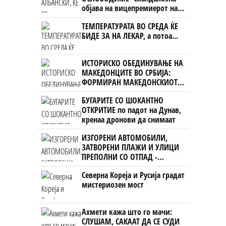
објава на вицепремиерот на
Црна Гора
ТЕМПЕРАТУРАТА ВО СРЕДА ЌЕ
БИДЕ ЗА НА ЛЕКАР, а потоа...
ИСТОРИСКО ОБЕДИНУВАЊЕ НА
МАКЕДОНЦИТЕ ВО СРБИЈА:
ФОРМИРАН МАКЕДОНСКИОТ
НАЦИОНАЛЕН СОЈУЗ
БУГАРИТЕ СО ШОКАНТНО
ОТКРИТИЕ по падот на Дунав,
кренаа дронови да снимаат
ИЗГОРЕНИ АВТОМОБИЛИ,
ЗАТВОРЕНИ ПЛАЖИ И УЛИЦИ
ПРЕПОЛНИ СО ОТПАД -
Фнидек во хаос по
Северна Кореја и Русија градат
мигрантскиот бран кон Сеута
мистериозен мост
Ахмети кажа што го мачи:
СЛУШАМ, САКААТ ДА СЕ СУДИ