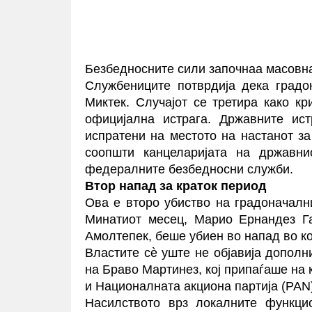
Безбедносните сили започнаа масовна
Службениците потврдија дека градо
Миктек. Случајот се третира како к
официјална истрага. Државните ис
испратени на местото на настанот за
соопшти канцеларијата на државни
федералните безбедносни служби.
Втор напад за краток период
Ова е второ убиство на градоначалн
Минатиот месец, Марио Ернандез Га
Амолтепек, беше убиен во напад во ко
Властите сè уште не објавија дополн
на Браво Мартинез, кој припаѓаше на к
и Националната акциона партија (PAN)
Насилството врз локалните функци