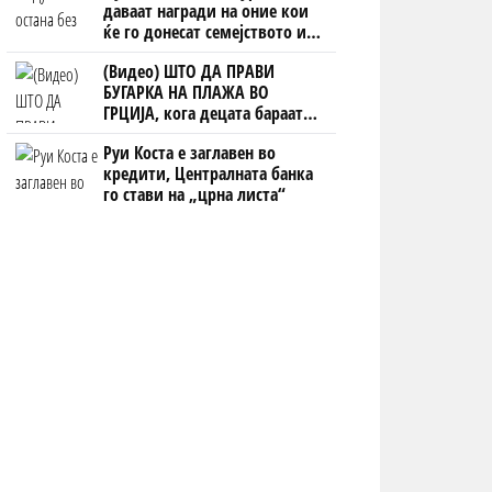
даваат награди на оние кои
ќе го донесат семејството или
пријателите
(Видео) ШТО ДА ПРАВИ
БУГАРКА НА ПЛАЖА ВО
ГРЦИЈА, кога децата бараат
домашно месо
Руи Коста е заглавен во
кредити, Централната банка
го стави на „црна листа“