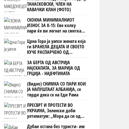
ТАНАСКОВСКИ, ЧЛЕН НА
КАВАЧКИ КЛАН (ФОТО)
СКОКНА МИНИМАЛНИОТ
ИЗНОС ЗА К-15: Еве колку
пари ќе ви легнат на сметка
годинава
Црна Гора ја уапси жената која
ги БРАНЕЛА ДЕЦАТА И СВОЕТО
КУЧЕ РАСПАРЧЕНО ОД
ШАРПЛАНИНЕЦ?!
ЗА БЕРТА ОД АВСТРИЈА
НАЈСКАПАТА, ЗА МАРИЈА ОД
ГРЦИЈА - НАЈЕФТИНАТА
(Видео) СНИМКА СО ПАРИ КОИ
ЈА НАПУШТААТ АЛБАНИЈА, се
тврди дека се на Еди Рама
ПРЕСВРТ И ПРОТЕСТИ ВО
УКРАИНА, Зеленски доби
ултиматум: „Мора да си оди,
крајниот рок е петок!“
Дубаи остана без туристи- им