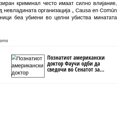
изиран криминал често имаат силно влијание,
д невладината организација „ Causa en Común
еници беа убиени во целни убиства минатата
јата
Познатиот американски
доктор Фаучи одби да
сведочи во Сенатот за
аат
Ковид-19, се повика на
Петтиот амандман