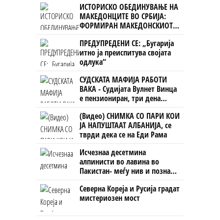
ИСТОРИСКО ОБЕДИНУВАЊЕ НА
ништо, освен за кеш
МАКЕДОНЦИТЕ ВО СРБИЈА:
ФОРМИРАН МАКЕДОНСКИОТ
НАЦИОНАЛЕН СОЈУЗ
ПРЕДУПРЕДЕНИ СЕ: „Бугарија
итно ја преиспитува својата
одлука“
СУДСКАТА МАФИЈА РАБОТИ
ВАКА - Судијата Вулнет Винца
е пензиониран, три дена
откако му го врати пасошот
(Видео) СНИМКА СО ПАРИ КОИ
на бизнисменот Марковски
ЈА НАПУШТААТ АЛБАНИЈА, се
тврди дека се на Еди Рама
Исчезнаа десетмина
алпинисти во лавина во
Пакистан- меѓу нив и познат
Непалец
Северна Кореја и Русија градат
мистериозен мост