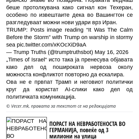
иранско знаме во позадина. Пораката веднаш
беше протолкувана како сигнал кон Техеран,
особено по извештаите дека во Вашингтон се
разгледуваат можни нови удари врз Иран.
TRUMP: Posts image reading “It Was The Calm
Before the Storm” with Trump on warship in stormy
sea
pic.twitter.com/xKOcXiD9aA
— Trump Truths (@trumptruthsbot)
May 16, 2026
„Times of Israel“ исто така ја пренесува објавата
како дел од пошироката нервоза околу
можноста конфликтот повторно да ескалира.
Ова не е првпат Трамп и неговиот политички
круг да користат AI-слики како дел од
политичката комуникација.
© Vecer.mk, правата за текстот се на редакцијата
ПОРАСТ НА НЕВРАБОТЕНОСТА ВО
ГЕРМАНИЈА, повеќе од 3
милиони на улица