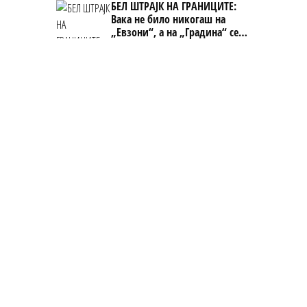
БЕЛ ШТРАЈК НА ГРАНИЦИТЕ:
Вака не било никогаш на
„Евзони“, а на „Градина“ се
чека и пет часа