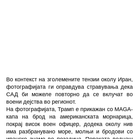
Во контекст на зголемените тензии околу Иран,
фотографијата ги оправдува стравувања дека
САД би можеле повторно да се вклучат во
воени дејства во регионот.
На фотографијата, Трамп е прикажан со MAGA-
капа на брод на американската морнарица,
покрај висок воен офицер, додека околу нив
има разбранувано море, молњи и бродови со