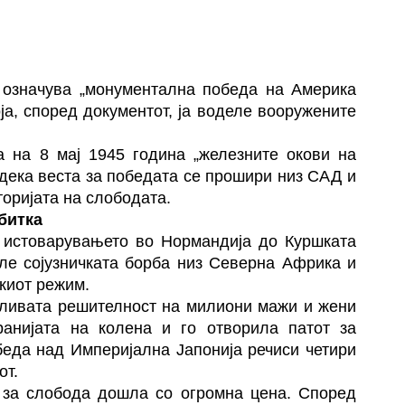
а означува „монументална победа на Америка
оја, според документот, ја воделе вооружените
а на 8 мај 1945 година „железните окови на
 дека веста за победата се прошири низ САД и
торијата на слободата.
битка
д истоварувањето во Нормандија до Куршката
еле сојузничката борба низ Северна Африка и
киот режим.
бливата решителност на милиони мажи и жени
анијата на колена и го отворила патот за
беда над Империјална Јапонија речиси четири
от.
а за слобода дошла со огромна цена. Според