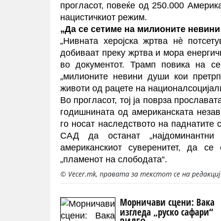
прогласот, повеќе од 250.000 Америк
нацистичкиот режим.
„Да се ​​сетиме на милионите невин
„Нивната херојска жртва нè потсет
добиваат преку жртва и мора енергичн
во документот. Трамп повика на се
„милионите невини души кои претрп
животи од рацете на националсоцијал
Во прогласот, тој ја поврза прослават
годишнината од американската незав
го носат наследството на паднатите 
САД да останат „најдоминантни 
американскиот суверенитет, да се 
„пламенот на слободата“.
© Vecer.mk, правата за текстот се на редакци
Морничави сцени: Вака
изгледа „руско сафари“