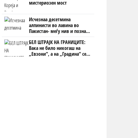
мистериозен мост
Исчезнаа десетмина
алпинисти во лавина во
Пакистан- меѓу нив и познат
Непалец
БЕЛ ШТРАЈК НА ГРАНИЦИТЕ:
Вака не било никогаш на
„Евзони“, а на „Градина“ се
чека и пет часа