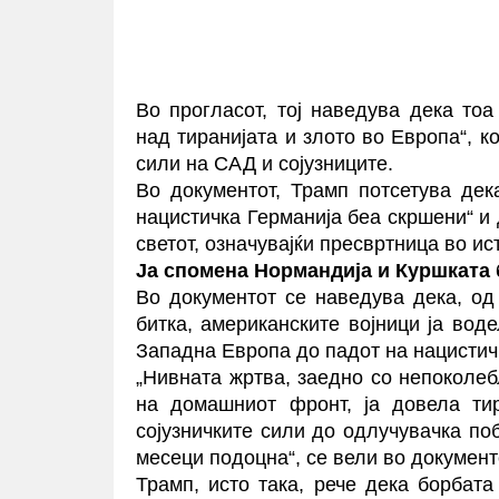
Во прогласот, тој наведува дека то
над тиранијата и злото во Европа“, к
сили на САД и сојузниците.
Во документот,
Трамп
потсетува дек
нацистичка Германија беа скршени“ и
светот, означувајќи пресвртница во ис
Ја спомена Нормандија и Куршката 
Во документот се наведува дека, о
битка, американските војници ја вод
Западна Европа до падот на нацистич
„Нивната жртва, заедно со непоколе
на домашниот фронт, ја довела тир
сојузничките сили до одлучувачка по
месеци подоцна“, се вели во документ
Трамп, исто така, рече дека борбат