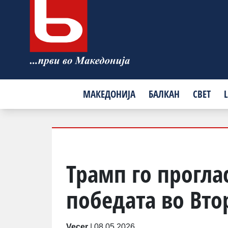
МАКЕДОНИЈА
БАЛКАН
СВЕТ
L
Трамп го проглас
победата во Втор
Vecer
|
08.05.2026