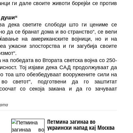
анци ги дале своите животи борејќи се против
и души“
ува дека светите слободи што ги цениме се
о да се бранат дома и во странство“, се вели
ќавање на американските војници, но и на
еа ужасни злосторства и ги загубија своите
измот“.
а на победата во Втората светска војна со 250-
исност. Тој изјави дека САД продолжуваат да
со тоа што обезбедуваат вооружените сили на
во светот“, подготвени да го заштитат
соочат со секоја закана и да го зачуваат
јата
Петмина загинаа во
украински напад кај Москва