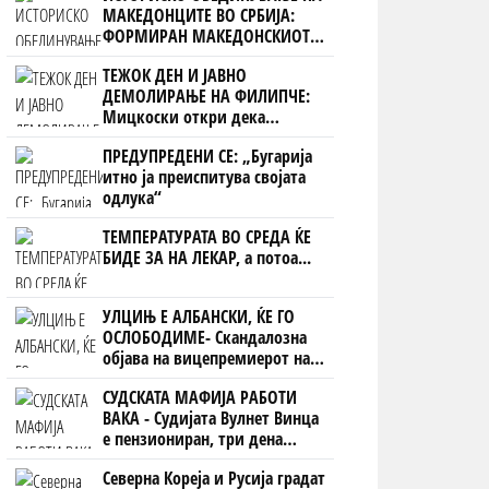
МАКЕДОНЦИТЕ ВО СРБИЈА:
ФОРМИРАН МАКЕДОНСКИОТ
НАЦИОНАЛЕН СОЈУЗ
ТЕЖОК ДЕН И ЈАВНО
ДЕМОЛИРАЊЕ НА ФИЛИПЧЕ:
Мицкоски откри дека
човекот појма нема од
ПРЕДУПРЕДЕНИ СЕ: „Бугарија
ништо, освен за кеш
итно ја преиспитува својата
одлука“
ТЕМПЕРАТУРАТА ВО СРЕДА ЌЕ
БИДЕ ЗА НА ЛЕКАР, а потоа...
УЛЦИЊ Е АЛБАНСКИ, ЌЕ ГО
ОСЛОБОДИМЕ- Скандалозна
објава на вицепремиерот на
Црна Гора
СУДСКАТА МАФИЈА РАБОТИ
ВАКА - Судијата Вулнет Винца
е пензиониран, три дена
откако му го врати пасошот
Северна Кореја и Русија градат
на бизнисменот Марковски