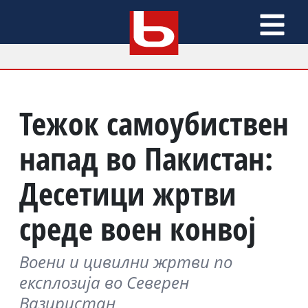
Тежок самоубиствен
напад во Пакистан:
Десетици жртви
среде воен конвој
Воени и цивилни жртви по
експлозија во Северен
Вазиристан