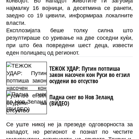
конвојот. Во нападот животите ги загубија
најмалку 16 војници, а десетмина се ранети,
заедно со 19 цивили, информираа локалните
власти.
Експлозијата беше толку силна што
резултираше со уривање на две соседни куќи,
при што беа повредени шест деца, извести
еден полицаец од регионот.
ТЕЖОК УДАР: Путин потпиша
закон насочен кон Руси во егзил
осудени во отсуство
Падна снег во Нов Зеланд
(ВИДЕО)
Се уште никој не ја презеде одговорноста за
нападот, но регионот е познат по честите