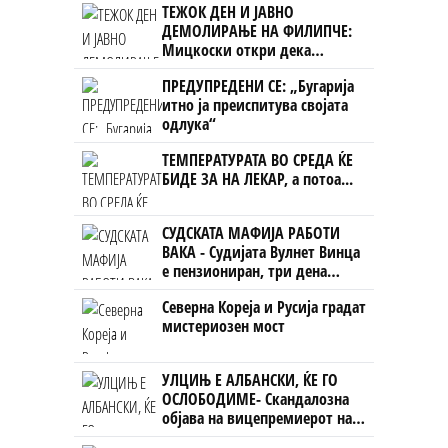
ТЕЖОК ДЕН И ЈАВНО
ДЕМОЛИРАЊЕ НА ФИЛИПЧЕ:
Мицкоски откри дека
човекот појма нема од
ПРЕДУПРЕДЕНИ СЕ: „Бугарија
ништо, освен за кеш
итно ја преиспитува својата
одлука“
ТЕМПЕРАТУРАТА ВО СРЕДА ЌЕ
БИДЕ ЗА НА ЛЕКАР, а потоа...
СУДСКАТА МАФИЈА РАБОТИ
ВАКА - Судијата Вулнет Винца
е пензиониран, три дена
откако му го врати пасошот
Северна Кореја и Русија градат
на бизнисменот Марковски
мистериозен мост
УЛЦИЊ Е АЛБАНСКИ, ЌЕ ГО
ОСЛОБОДИМЕ- Скандалозна
објава на вицепремиерот на
Црна Гора