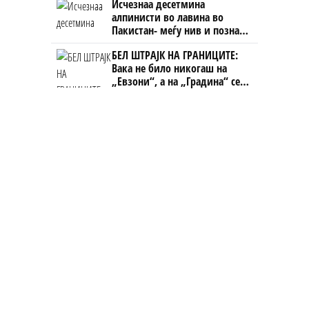
Исчезнаа десетмина
алпинисти во лавина во
Пакистан- меѓу нив и познат
Непалец
БЕЛ ШТРАЈК НА ГРАНИЦИТЕ:
Вака не било никогаш на
„Евзони“, а на „Градина“ се
чека и пет часа