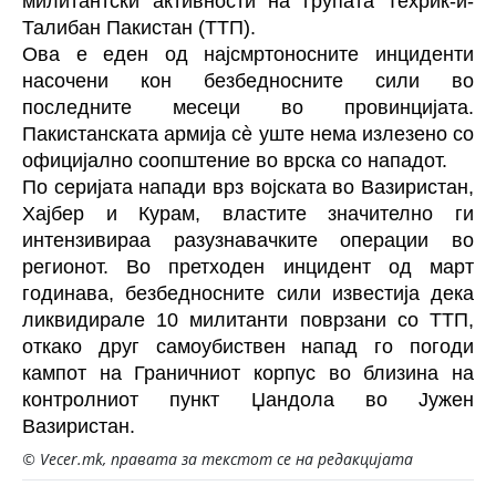
милитантски активности на групата Техрик-и-
Талибан Пакистан (ТТП).
Ова е еден од најсмртоносните инциденти
насочени кон безбедносните сили во
последните месеци во провинцијата.
Пакистанската армија сè уште нема излезено со
официјално соопштение во врска со нападот.
По серијата напади врз војската во Вазиристан,
Хајбер и Курам, властите значително ги
интензивираа разузнавачките операции во
регионот. Во претходен инцидент од март
годинава, безбедносните сили известија дека
ликвидирале 10 милитанти поврзани со ТТП,
откако друг самоубиствен напад го погоди
кампот на Граничниот корпус во близина на
контролниот пункт Џандола во Јужен
Вазиристан.
© Vecer.mk, правата за текстот се на редакцијата