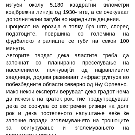
изгуби околу 5.180 квадратни километри
крајбрежна линија од 1930-тите, а се очекуваат
дополнителни загуби во наредните децении.
Процесот на ерозија е толку брз што, според
податоците, површина со големина на
фудбалско игралиште се губи на секои 100
минути.
Авторите тврдат дека властите треба да
започнат со планирано преселување на
населението, почнувајќи од најранливите
заедници, додека развиваат инфраструктура во
побезбедните области северно од Њу Орлеанс.
Иако некои експерти веруваат дека градот нема
да исчезне на краток рок, тие предупредуваат
дека се соочува со екстремни ризици на долг
рок и дека постепеното напуштање веќе ќе
започне поради зголемувањето на трошоците
за осигурување и зголемувањето на