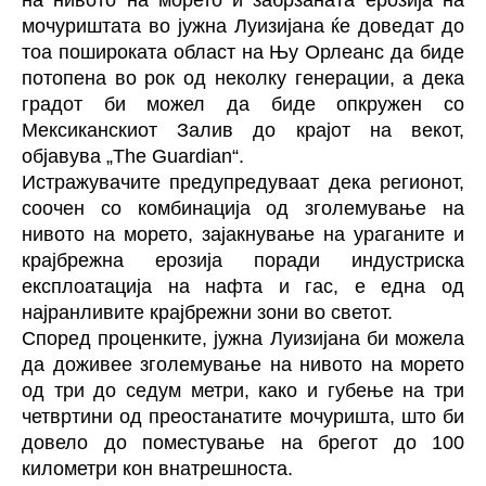
на нивото на морето и забрзаната ерозија на
мочуриштата во јужна Луизијана ќе доведат до
тоа пошироката област на Њу Орлеанс да биде
потопена во рок од неколку генерации, а дека
градот би можел да биде опкружен со
Мексиканскиот Залив до крајот на векот,
објавува „The Guardian“.
Истражувачите предупредуваат дека регионот,
соочен со комбинација од зголемување на
нивото на морето, зајакнување на ураганите и
крајбрежна ерозија поради индустриска
експлоатација на нафта и гас, е една од
најранливите крајбрежни зони во светот.
Според проценките, јужна Луизијана би можела
да доживее зголемување на нивото на морето
од три до седум метри, како и губење на три
четвртини од преостанатите мочуришта, што би
довело до поместување на брегот до 100
километри кон внатрешноста.