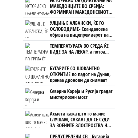
ИСТОРИСКО ОБЕДИНУВАЊЕ НА
МАКЕДОНЦИТЕ ВО СРБИЈА:
ФОРМИРАН МАКЕДОНСКИОТ
НАЦИОНАЛЕН СОЈУЗ
УЛЦИЊ Е АЛБАНСКИ, ЌЕ ГО
ОСЛОБОДИМЕ- Скандалозна
објава на вицепремиерот на
Црна Гора
ТЕМПЕРАТУРАТА ВО СРЕДА ЌЕ
БИДЕ ЗА НА ЛЕКАР, а потоа...
БУГАРИТЕ СО ШОКАНТНО
ОТКРИТИЕ по падот на Дунав,
кренаа дронови да снимаат
Северна Кореја и Русија градат
мистериозен мост
Ахмети кажа што го мачи:
СЛУШАМ, САКААТ ДА СЕ СУДИ
ЗА ВОЕНИТЕ ЗЛОСТРОСТВА НА
УЧК...
ПРЕДУПРЕДЕНИ СЕ: „Бугарија