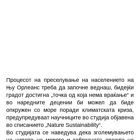
Процесот на преселување на населението на
Њу Орлеанс
треба да започне веднаш, бидејќи
градот достигна „точка од која нема враќање“ и
во наредните децении би можел да биде
опкружен со море поради климатската криза,
предупредуваат научниците во студија објавена
во списанието „Nature Sustainability“.
Во студијата се наведува дека зголемувањето