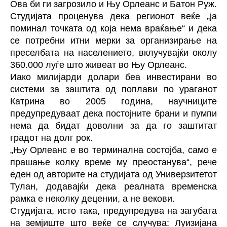
Ова би ги загрозило и Њу Орлеанс и Батон Руж.
Студијата проценува дека регионот веќе „ја
поминал точката од која нема враќање“ и дека
се потребни итни мерки за организирање на
преселбата на населението, вклучувајќи околу
360.000 луѓе што живеат во Њу Орлеанс.
Иако милијарди долари беа инвестирани во
системи за заштита од поплави по ураганот
Катрина во 2005 година, научниците
предупредуваат дека постојните брани и пумпи
нема да бидат доволни за да го заштитат
градот на долг рок.
„Њу Орлеанс е во терминална состојба, само е
прашање колку време му преостанува“, рече
еден од авторите на студијата од Универзитетот
Тулан, додавајќи дека реалната временска
рамка е неколку децении, а не векови.
Студијата, исто така, предупредува на загубата
на земјиште што веќе се случува: Луизијана