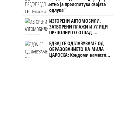
итно ја преиспитува својата
одлука“
ИЗГОРЕНИ АВТОМОБИЛИ,
ЗАТВОРЕНИ ПЛАЖИ И УЛИЦИ
ПРЕПОЛНИ СО ОТПАД -
Фнидек во хаос по
ЕДВАЈ СЕ ОДГЛАВУВАМЕ ОД
мигрантскиот бран кон Сеута
ОБРАЗОВАНИЕТО НА МИЛА
ЦАРОСКА: Кондоми наместо
книги