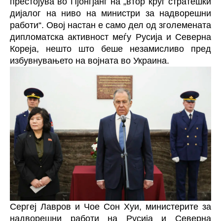
престојува во Пјонгјанг на „втор круг стратешки
дијалог на ниво на министри за надворешни
работи“. Овој настан е само дел од зголемената
дипломатска активност меѓу Русија и Северна
Кореја, нешто што беше незамисливо пред
избувнувањето на војната во Украина.
Сергеј Лавров и Чое Сон Хуи, министерите за
надворешни работи на Русија и Северна