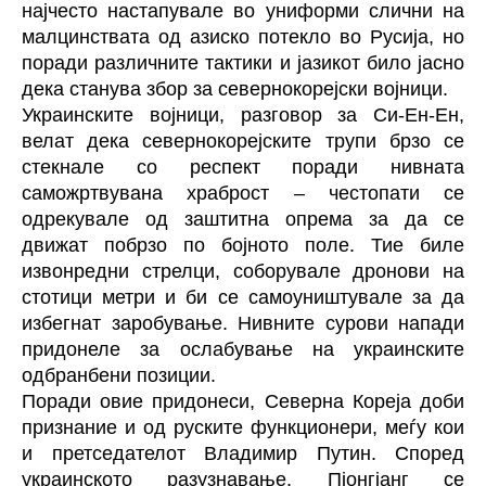
најчесто настапувале во униформи слични на
малцинствата од азиско потекло во Русија, но
поради различните тактики и јазикот било јасно
дека станува збор за севернокорејски војници.
Украинските војници, разговор за Си-Ен-Ен,
велат дека севернокорејските трупи брзо се
стекнале со респект поради нивната
саможртвувана храброст – честопати се
одрекувале од заштитна опрема за да се
движат побрзо по бојното поле. Тие биле
извонредни стрелци, соборувале дронови на
стотици метри и би се самоуништувале за да
избегнат заробување. Нивните сурови напади
придонеле за ослабување на украинските
одбранбени позиции.
Поради овие придонеси, Северна Кореја доби
признание и од руските функционери, меѓу кои
и претседателот Владимир Путин. Според
украинското разузнавање, Пјонгјанг се