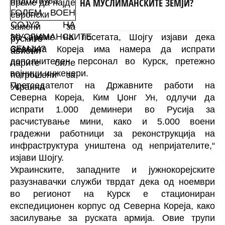
НА МУСЛИМАНСКИТЕ ЗЕМЈИ?
За време на посетата, Шојгу изјави дека
Северна Кореја има намера да испрати
дополнителен персонал во Курск, претежно
војници инженери.
Претседателот на Државните работи на
Северна Кореја, Ким Џонг Ун, одлучи да
испрати 1.000 деминери во Русија за
расчистување мини, како и 5.000 воени
градежни работници за реконструкција на
инфраструктура уништена од непријателите,“
изјави Шојгу.
Украинските, западните и јужнокорејските
разузнавачки служби тврдат дека од ноември
во регионот на Курск е стациониран
експедиционен корпус од Северна Кореја, како
засилување за руската армија. Овие трупи