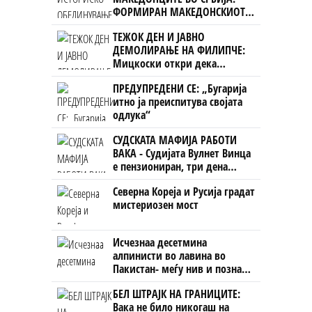
ФОРМИРАН МАКЕДОНСКИОТ
НАЦИОНАЛЕН СОЈУЗ
ТЕЖОК ДЕН И ЈАВНО
ДЕМОЛИРАЊЕ НА ФИЛИПЧЕ:
Мицкоски откри дека
човекот појма нема од
ПРЕДУПРЕДЕНИ СЕ: „Бугарија
ништо, освен за кеш
итно ја преиспитува својата
одлука“
СУДСКАТА МАФИЈА РАБОТИ
ВАКА - Судијата Вулнет Винца
е пензиониран, три дена
откако му го врати пасошот
Северна Кореја и Русија градат
на бизнисменот Марковски
мистериозен мост
Исчезнаа десетмина
алпинисти во лавина во
Пакистан- меѓу нив и познат
Непалец
БЕЛ ШТРАЈК НА ГРАНИЦИТЕ:
Вака не било никогаш на