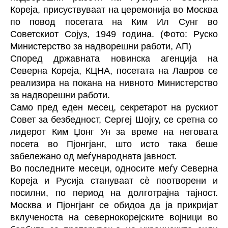
Кореја, присуствуваат на церемонија во Москва
по повод посетата на Ким Ил Сунг во
Советскиот Сојуз, 1949 година. (Фото: Руско
Министерство за надворешни работи, АП)
Според државната новинска агенција на
Северна Кореја, КЦНА, посетата на Лавров се
реализира на покана на нивното Министерство
за надворешни работи.
Само пред еден месец, секретарот на рускиот
Совет за безбедност, Сергеј Шојгу, се сретна со
лидерот Ким Џонг Ун за време на неговата
посета во Пјонгјанг, што исто така беше
забележано од меѓународната јавност.
Во последните месеци, односите меѓу Северна
Кореја и Русија стануваат сѐ поотворени и
посилни, по период на долготрајна тајност.
Москва и Пјонгјанг се обидоа да ја прикријат
вклученоста на севернокорејските војници во