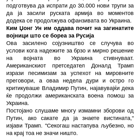
подготвува да испрати до 30.000 нови трупи за
да ја засили руската армија во моментов
додека се продолжува офанзивата во Украина.
Ким Џонг Ун им оддава почит на загинатите
војници што се бореа за Русија
Ова засилено сојузништво се случува во
услови кога надежите за брзо и мирно решение
на војната во Украина стивнуваат.
Американскиот претседател Доналд Трамп
изрази песимизам за успехот на мировните
преговори, а оваа недела дури и остро го
критикуваше Владимир Путин, најавувајќи дека
ќе продолжи американската воена помош за
Украина.
Постојано слушаме многу измамни зборови од
Путин, ако сакате да ја знаете вистината,"
изјави Трамп. "Секогаш настапува љубезно, но
на крај тоа не значи ништо.