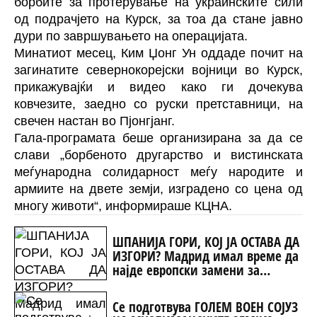
борбите за протерување на украинските сили
од подрачјето на Курск, за тоа да стане јавно
дури по завршувањето на операцијата.
Минатиот месец, Ким Џонг Ун оддаде почит на
загинатите севернокорејски војници во Курск,
прикажувајќи и видео како ги дочекува
ковчезите, заедно со руски претставници, на
свечен настан во Пјонгјанг.
Гала-програмата беше организирана за да се
слави „борбеното другарство и вистинската
меѓународна солидарност меѓу народите и
армиите на двете земји, изградено со цена од
многу животи“, информираше КЦНА.
ШПАНИЈА ГОРИ, КОЈ ЈА ОСТАВА ДА
ИЗГОРИ? Мадрид имал време да
најде европски замени за
руските авиони - парите биле
потрошени за Украина
Се подготвува ГОЛЕМ ВОЕН СОЈУЗ