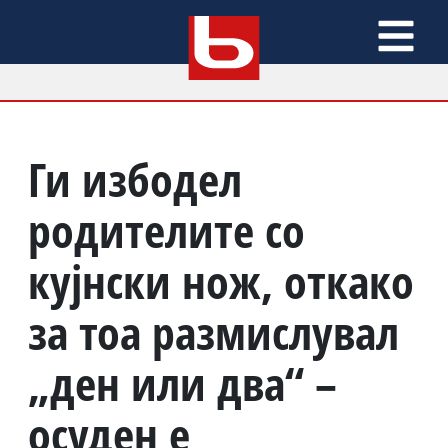
Ги избодел
родителите со
кујнски нож, откако
за тоа размислувал
„ден или два“ –
осуден е