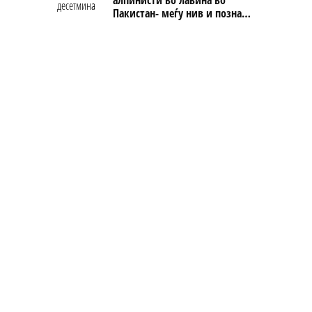
Пакистан- меѓу нив и познат
Непалец