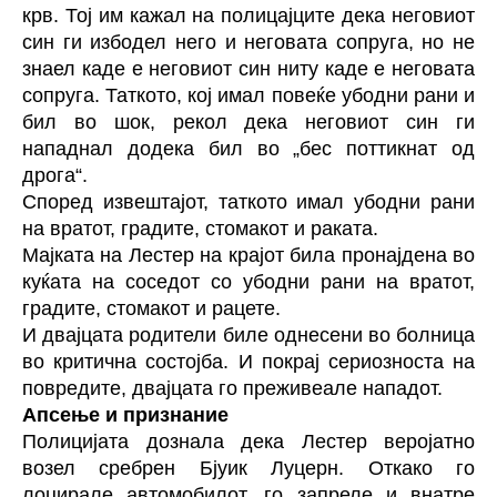
крв. Тој им кажал на полицајците дека неговиот
син ги
избодел
него и неговата сопруга, но не
знаел каде е неговиот син ниту каде е неговата
сопруга. Таткото, кој имал повеќе убодни рани и
бил во шок, рекол дека неговиот син ги
нападнал додека бил во „бес поттикнат од
дрога“.
Според извештајот, таткото имал убодни рани
на вратот, градите, стомакот и раката.
Мајката на Лестер на крајот била пронајдена во
куќата на соседот со убодни рани на вратот,
градите, стомакот и рацете.
И двајцата родители биле однесени во болница
во критична состојба. И покрај сериозноста на
повредите, двајцата го преживеале нападот.
Апсење и признание
Полицијата дознала дека Лестер веројатно
возел сребрен Бјуик Луцерн. Откако го
лоцирале автомобилот, го запреле и внатре