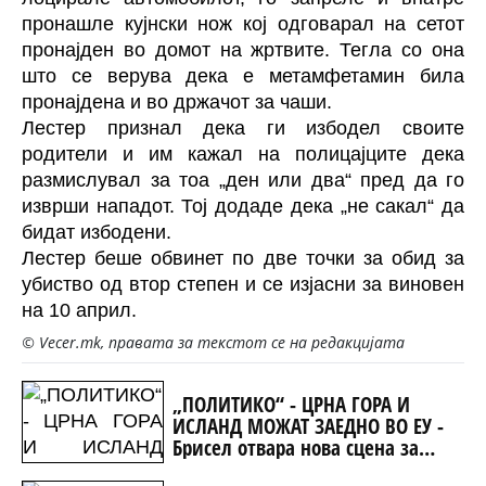
пронашле кујнски нож кој одговарал на сетот
пронајден во домот на жртвите. Тегла со она
што се верува дека е метамфетамин била
пронајдена и во држачот за чаши.
Лестер признал дека ги избодел своите
родители и им кажал на полицајците дека
размислувал за тоа „ден или два“ ​​пред да го
изврши нападот. Тој додаде дека „не сакал“ да
бидат избодени.
Лестер беше обвинет по две точки за обид за
убиство од втор степен и се изјасни за виновен
на 10 април.
© Vecer.mk, правата за текстот се на редакцијата
„ПОЛИТИКО“ - ЦРНА ГОРА И
ИСЛАНД МОЖАТ ЗАЕДНО ВО ЕУ -
Брисел отвара нова сцена за
проширувањето