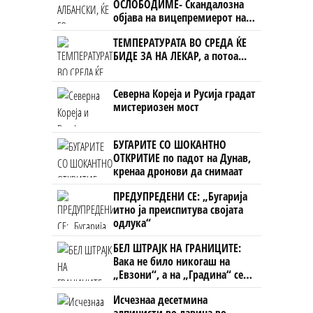
ОСЛОБОДИМЕ- Скандалозна
објава на вицепремиерот на
Црна Гора
ТЕМПЕРАТУРАТА ВО СРЕДА ЌЕ
БИДЕ ЗА НА ЛЕКАР, а потоа...
Северна Кореја и Русија градат
мистериозен мост
БУГАРИТЕ СО ШОКАНТНО
ОТКРИТИЕ по падот на Дунав,
кренаа дронови да снимаат
ПРЕДУПРЕДЕНИ СЕ: „Бугарија
итно ја преиспитува својата
одлука“
БЕЛ ШТРАЈК НА ГРАНИЦИТЕ:
Вака не било никогаш на
„Евзони“, а на „Градина“ се
чека и пет часа
Исчезнаа десетмина
алпинисти во лавина во