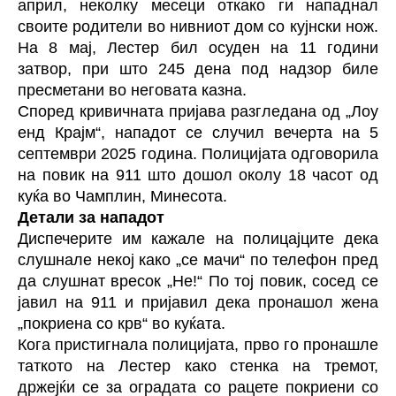
април, неколку месеци откако ги нападнал
своите
родители
во нивниот дом со кујнски нож.
На 8 мај, Лестер бил осуден на 11 години
затвор, при што 245 дена под надзор биле
пресметани во неговата казна.
Според кривичната пријава разгледана од
„Лоу
енд Крајм“
, нападот се случил вечерта на 5
септември 2025 година. Полицијата одговорила
на повик на 911 што дошол околу 18 часот од
куќа во Чамплин, Минесота.
Детали за нападот
Диспечерите им кажале на полицајците дека
слушнале некој како „се мачи“ по телефон пред
да слушнат вресок „Не!“ По тој повик, сосед се
јавил на 911 и пријавил дека пронашол жена
„покриена со крв“ во куќата.
Кога пристигнала полицијата, прво го пронашле
таткото на Лестер како стенка на тремот,
држејќи се за оградата со рацете покриени со