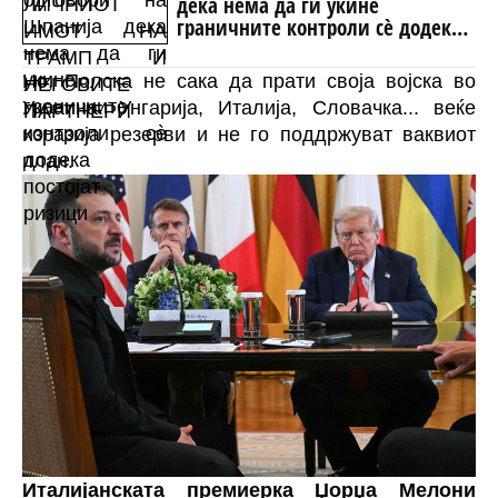
дека нема да ги укине
граничните контроли сè додека
постојат ризици
Но, Полска не сака да прати своја војска во
Украина. Унгарија, Италија, Словачка... веќе
изразија резерви и не го поддржуват ваквиот
план.
Италијанската премиерка Џорџа Мелони