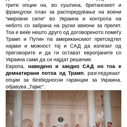
трите опции на, во суштина, британскиот и
француски план за распоредување на воени
“мировни сили“ во Украина и контрола на
небото со забрана на руски авиони за прелет.
Тоа е веќе нешто друго од договореното помеѓу
Трамп и Путин па американскиот претседтел
најави и можност тој и САД да излезат од
преговорите и да ги остават европјаните со
Украина сами да си најдат решение.
Европа,
наведено и заедно САД но тоа е
демнатирани потоа од Трамп
, разгледуваат
опции за безбедносни гаранции за Украина,
објавува „Тајмс“.