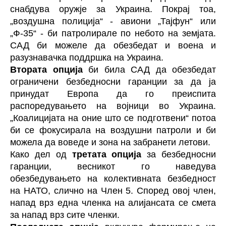
снабдува оружје за Украина. Покрај тоа,
„воздушна полиција“ - авиони „Тајфун“ или
„Ф-35“ - би патролирале по небото на земјата.
САД би можеле да обезбедат и воена и
разузнавачка поддршка на Украина.
Втората опција
би била САД да обезбедат
ограничени безбедносни гаранции за да ја
принудат Европа да го преиспита
распоредувањето на војници во Украина.
„Коалицијата на оние што се подготвени“ потоа
би се фокусирала на воздушни патроли и би
можела да воведе и зона на забранети летови.
Како дел од
третата опција
за безбедносни
гаранции, весникот го наведува
обезбедувањето на колективната безбедност
на НАТО, слично на Член 5. Според овој член,
напад врз една членка на алијансата се смета
за напад врз сите членки.