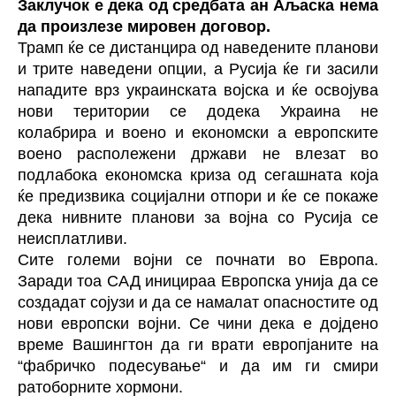
Заклучок е дека од средбата ан Аљаска нема
да произлезе мировен договор.
Трамп ќе се дистанцира од наведените планови
и трите наведени опции, а Русија ќе ги засили
нападите врз украинската војска и ќе освојува
нови територии се додека Украина не
колабрира и воено и економски а европските
воено располежени држави не влезат во
подлабока економска криза од сегашната која
ќе предизвика социјални отпори и ќе се покаже
дека нивните планови за војна со Русија се
неисплатливи.
Сите големи војни се почнати во Европа.
Заради тоа САД иницираа Европска унија да се
создадат сојузи и да се намалат опасностите од
нови европски војни. Се чини дека е дојдено
време Вашингтон да ги врати европјаните на
“фабричко подесување“ и да им ги смири
ратоборните хормони.