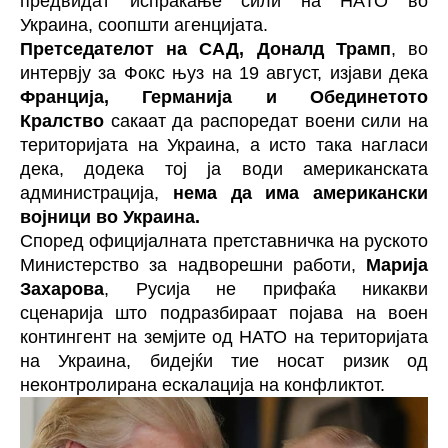
предвидат испраќање сили на НАТО во
Украина, соопшти агенцијата.
Претседателот на САД, Доналд Трамп
, во
интервју за Фокс њуз на 19 август, изјави дека
Франција, Германија и Обединетото
Кралство
сакаат да распоредат воени сили на
територијата на Украина, а исто така нагласи
дека, додека тој ја води американската
администрација,
нема да има американски
војници во Украина.
Според официјалната претставничка на руското
Министерство за надворешни работи,
Марија
Захарова
, Русија не прифаќа никакви
сценарија што подразбираат појава на воен
контингент на земјите од НАТО на територијата
на Украина, бидејќи тие носат ризик од
неконтролирана ескалација на конфликтот.