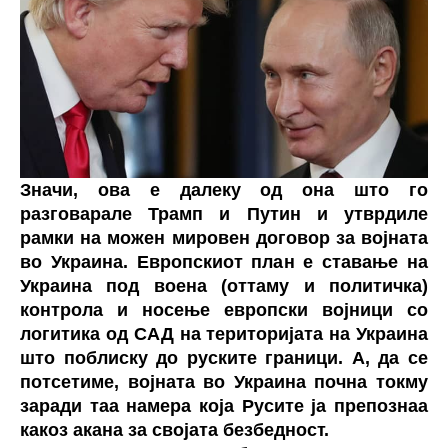
Значи, ова е далеку од она што го
разговарале Трамп и Путин и утврдиле
рамки на можен мировен договор за војната
во Украина. Европскиот план е ставање на
Украина под воена (оттаму и политичка)
контрола и носење европски војници со
логитика од САД на територијата на Украина
што поблиску до руските граници. А, да се
потсетиме, војната во Украина почна токму
заради таа намера која Русите ја препознаа
какоз акана за својата безбедност.