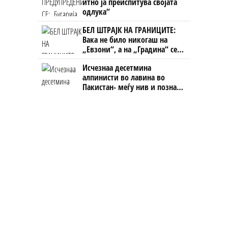
итно ја преиспитува својата
одлука“
БЕЛ ШТРАЈК НА ГРАНИЦИТЕ:
Вака не било никогаш на
„Евзони“, а на „Градина“ се
чека и пет часа
Исчезнаа десетмина
алпинисти во лавина во
Пакистан- меѓу нив и познат
Непалец