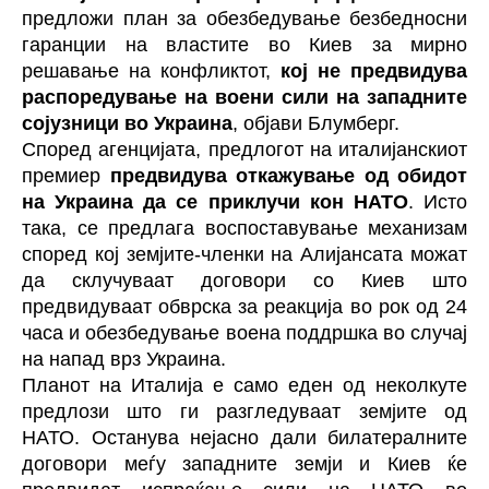
предложи план за обезбедување безбедносни
гаранции на властите во Киев за мирно
решавање на конфликтот,
кој не предвидува
распоредување на воени сили на западните
сојузници во Украина
, објави Блумберг.
Според агенцијата, предлогот на италијанскиот
премиер
предвидува откажување од обидот
на Украина да се приклучи кон НАТО
. Исто
така, се предлага воспоставување механизам
според кој земјите-членки на Алијансата можат
да склучуваат договори со Киев што
предвидуваат обврска за реакција во рок од 24
часа и обезбедување воена поддршка во случај
на напад врз Украина.
Планот на Италија е само еден од неколкуте
предлози што ги разгледуваат земјите од
НАТО. Останува нејасно дали билатералните
договори меѓу западните земји и Киев ќе