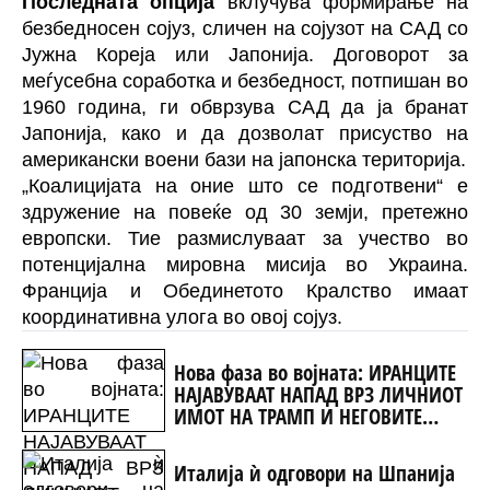
Последната опција
вклучува формирање на
безбедносен сојуз, сличен на сојузот на САД со
Јужна Кореја или Јапонија. Договорот за
меѓусебна соработка и безбедност, потпишан во
1960 година, ги обврзува САД да ја бранат
Јапонија, како и да дозволат присуство на
американски воени бази на јапонска територија.
„Коалицијата на оние што се подготвени“ е
здружение на повеќе од 30 земји, претежно
европски. Тие размислуваат за учество во
потенцијална мировна мисија во Украина.
Франција и Обединетото Кралство имаат
координативна улога во овој сојуз.
Нова фаза во војната: ИРАНЦИТЕ
НАЈАВУВААТ НАПАД ВРЗ ЛИЧНИОТ
ИМОТ НА ТРАМП И НЕГОВИТЕ
ПАРТНЕРИ
Италија ѝ одговори на Шпанија