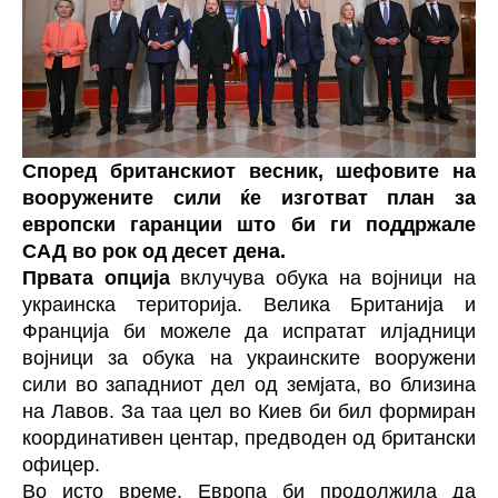
Според британскиот весник, шефовите на
вооружените сили ќе изготват план за
европски гаранции што би ги поддржале
САД во рок од десет дена.
Првата опција
вклучува обука на војници на
украинска територија. Велика Британија и
Франција би можеле да испратат илјадници
војници за обука на украинските вооружени
сили во западниот дел од земјата, во близина
на Лавов. За таа цел во Киев би бил формиран
координативен центар, предводен од британски
офицер.
Во исто време, Европа би продолжила да