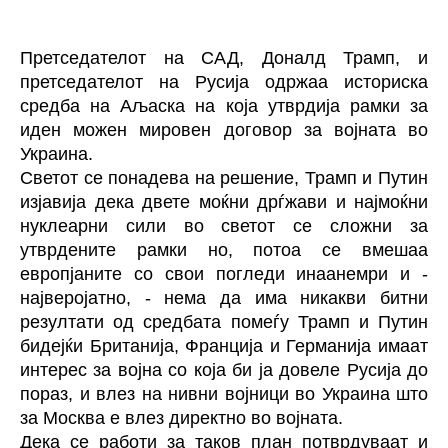
Претседателот на САД, Доналд Трамп, и
претседателот на Русија одржаа историска
средба на Аљаска на која утврдија рамки за
иден можен мировен договор за војната во
Украина.
Светот се понадева на решение, Трамп и Путин
изјавија дека двете моќни дрѓжави и најмоќни
нуклеарни сили во светот се сложни за
утврдените рамки но, потоа се вмешаа
европјаните со свои погледи инаанемри и -
најверојатно, - нема да има никакви битни
резултати од средбата помеѓу Трамп и Путин
бидејќи Британија, Франција и Германија имаат
интерес за војна со која би ја довеле Русија до
пораз, и влез на нивни војници во Украина што
за Москва е влез директно во војната.
Дека се работи за таков план потврдуваат и