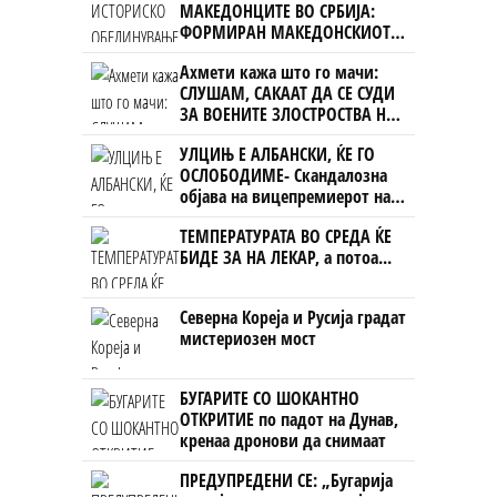
МАКЕДОНЦИТЕ ВО СРБИЈА:
ФОРМИРАН МАКЕДОНСКИОТ
НАЦИОНАЛЕН СОЈУЗ
Ахмети кажа што го мачи:
СЛУШАМ, САКААТ ДА СЕ СУДИ
ЗА ВОЕНИТЕ ЗЛОСТРОСТВА НА
УЧК...
УЛЦИЊ Е АЛБАНСКИ, ЌЕ ГО
ОСЛОБОДИМЕ- Скандалозна
објава на вицепремиерот на
Црна Гора
ТЕМПЕРАТУРАТА ВО СРЕДА ЌЕ
БИДЕ ЗА НА ЛЕКАР, а потоа...
Северна Кореја и Русија градат
мистериозен мост
БУГАРИТЕ СО ШОКАНТНО
ОТКРИТИЕ по падот на Дунав,
кренаа дронови да снимаат
ПРЕДУПРЕДЕНИ СЕ: „Бугарија