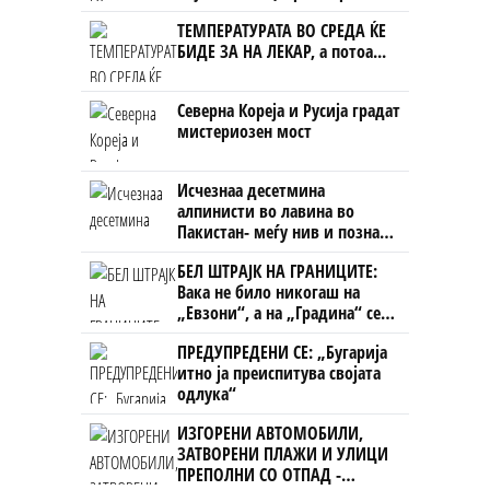
Црна Гора
ТЕМПЕРАТУРАТА ВО СРЕДА ЌЕ
БИДЕ ЗА НА ЛЕКАР, а потоа...
Северна Кореја и Русија градат
мистериозен мост
Исчезнаа десетмина
алпинисти во лавина во
Пакистан- меѓу нив и познат
Непалец
БЕЛ ШТРАЈК НА ГРАНИЦИТЕ:
Вака не било никогаш на
„Евзони“, а на „Градина“ се
чека и пет часа
ПРЕДУПРЕДЕНИ СЕ: „Бугарија
итно ја преиспитува својата
одлука“
ИЗГОРЕНИ АВТОМОБИЛИ,
ЗАТВОРЕНИ ПЛАЖИ И УЛИЦИ
ПРЕПОЛНИ СО ОТПАД -