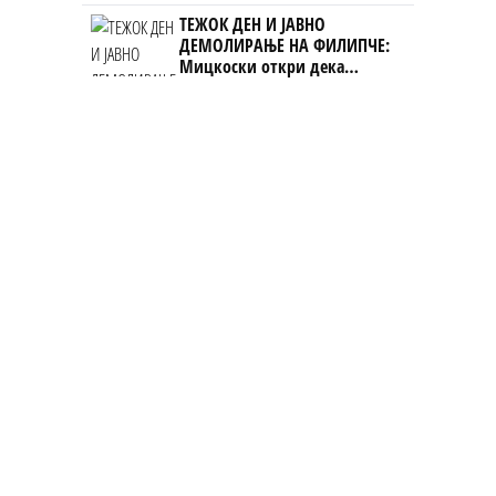
Фнидек во хаос по
ТЕЖОК ДЕН И ЈАВНО
мигрантскиот бран кон Сеута
ДЕМОЛИРАЊЕ НА ФИЛИПЧЕ:
Мицкоски откри дека
човекот појма нема од
ништо, освен за кеш