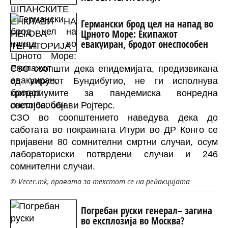
Германски брод цел на напад во
Црното Море: Екипажот
евакуиран, бродот онеспособен
СЗО соопшти дека епидемијата, предизвикана
од вирусот Бундибугио, не ги исполнува
критериумите за пандемиска вонредна
состојба, објави Ројтерс.
СЗО во соопштението наведува дека до
саботата во покраината Итури во ДР Конго се
пријавени 80 сомнителни смртни случаи, осум
лабораториски потврдени случаи и 246
сомнителни случаи.
© Vecer.mk, правата за текстот се на редакцијата
Погребан руски генерал– загина
во експлозија во Москва?