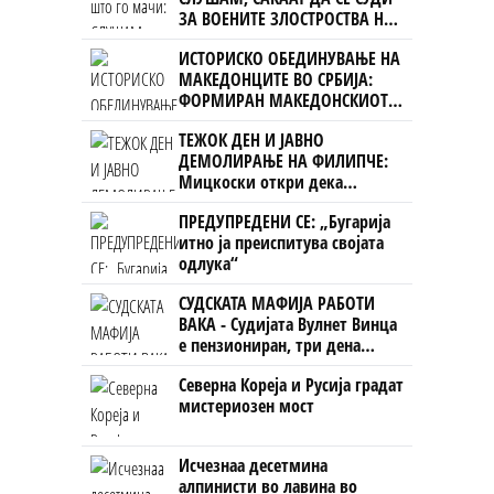
ЗА ВОЕНИТЕ ЗЛОСТРОСТВА НА
УЧК...
ИСТОРИСКО ОБЕДИНУВАЊЕ НА
МАКЕДОНЦИТЕ ВО СРБИЈА:
ФОРМИРАН МАКЕДОНСКИОТ
НАЦИОНАЛЕН СОЈУЗ
ТЕЖОК ДЕН И ЈАВНО
ДЕМОЛИРАЊЕ НА ФИЛИПЧЕ:
Мицкоски откри дека
човекот појма нема од
ПРЕДУПРЕДЕНИ СЕ: „Бугарија
ништо, освен за кеш
итно ја преиспитува својата
одлука“
СУДСКАТА МАФИЈА РАБОТИ
ВАКА - Судијата Вулнет Винца
е пензиониран, три дена
откако му го врати пасошот
Северна Кореја и Русија градат
на бизнисменот Марковски
мистериозен мост
Исчезнаа десетмина
алпинисти во лавина во