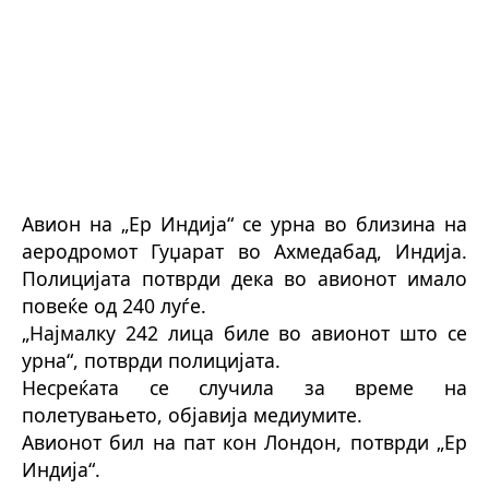
Авион на „Ер Индија“ се урна во близина на
аеродромот Гуџарат во Ахмедабад, Индија.
Полицијата потврди дека во авионот имало
повеќе од 240 луѓе.
„Најмалку 242 лица биле во авионот што се
урна“, потврди полицијата.
Несреќата се случила за време на
полетувањето, објавија медиумите.
Авионот бил на пат кон Лондон, потврди „Ер
Индија“.