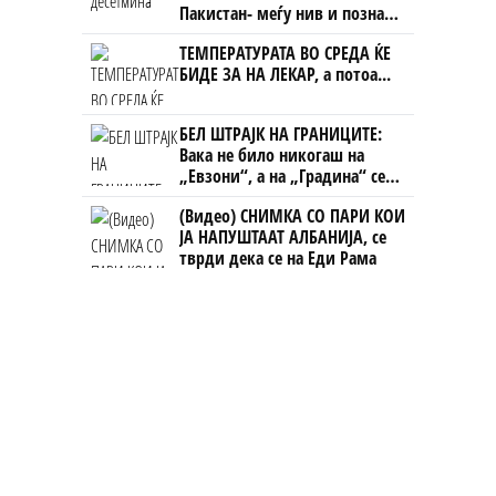
Пакистан- меѓу нив и познат
Непалец
ТЕМПЕРАТУРАТА ВО СРЕДА ЌЕ
БИДЕ ЗА НА ЛЕКАР, а потоа...
БЕЛ ШТРАЈК НА ГРАНИЦИТЕ:
Вака не било никогаш на
„Евзони“, а на „Градина“ се
чека и пет часа
(Видео) СНИМКА СО ПАРИ КОИ
ЈА НАПУШТААТ АЛБАНИЈА, се
тврди дека се на Еди Рама