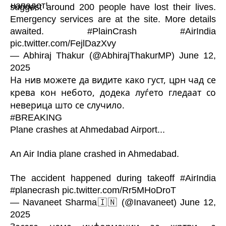
suggest around 200 people have lost their lives.
Emergency services are at the site. More details
awaited.
#PlainCrash
#AirIndia
pic.twitter.com/FejlDazXvy
— Abhiraj Thakur (@AbhirajThakurMP)
June 12,
2025
На нив можете да видите како густ, црн чад се
крева кон небото, додека луѓето гледаат со
неверица што се случило.
#BREAKING
Plane crashes at Ahmedabad Airport...
An Air India plane crashed in Ahmedabad.
The accident happened during takeoff
#AirIndia
#planecrash
pic.twitter.com/Rr5MHoDroT
— Navaneet Sharma🇮🇳 (@Inavaneet)
June 12,
2025