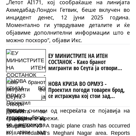
„Летот AI171, кој сообраќаше на линијата
Ахмедабад-Лондон Гетвик, беше вклучен во
инцидент денес, 12 јуни 2025 година.
Моментално ги утврдуваме деталите и ќе
објавиме дополнителни информации што е
можно поскоро“, објави Икс.
ЕУ МИНИСТРИТЕ НА ИТЕН
СОСТАНОК - Како бранот
мигранти во Сеута ја отвори
дебатата за границите на
Унијата
НОВА КРИЗА ВО ОРМУЗ -
Проектил погоди товарен брод,
се истражува кој стои зад
нападот!
Првите снимки од несреќата се појавија на
социјалните мрежи.
🚨 BREAKING: A tragic plane crash has occurred
in
#Ahmedabad
‘s Meghani Nagar area. Reports