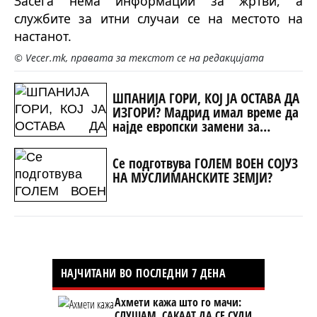
Засега нема информации за жртви, а
службите за итни случаи се на местото на
настанот.
© Vecer.mk, правата за текстот се на редакцијата
ШПАНИЈА ГОРИ, КОЈ ЈА ОСТАВА ДА
ИЗГОРИ? Мадрид имал време да
најде европски замени за
руските авиони - парите биле
потрошени за Украина
Се подготвува ГОЛЕМ ВОЕН СОЈУЗ
НА МУСЛИМАНСКИТЕ ЗЕМЈИ?
НАЈЧИТАНИ ВО ПОСЛЕДНИ 7 ДЕНА
Ахмети кажа што го мачи:
СЛУШАМ, САКААТ ДА СЕ СУДИ