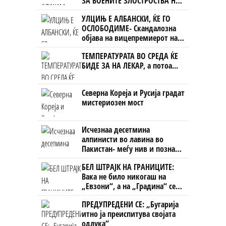
ЗА ВОЕНИТЕ ЗЛОСТРОСТВА НА
УЧК...
УЛЦИЊ Е АЛБАНСКИ, ЌЕ ГО
ОСЛОБОДИМЕ- Скандалозна
објава на вицепремиерот на
Црна Гора
ТЕМПЕРАТУРАТА ВО СРЕДА ЌЕ
БИДЕ ЗА НА ЛЕКАР, а потоа...
Северна Кореја и Русија градат
мистериозен мост
Исчезнаа десетмина
алпинисти во лавина во
Пакистан- меѓу нив и познат
Непалец
БЕЛ ШТРАЈК НА ГРАНИЦИТЕ:
Вака не било никогаш на
„Евзони“, а на „Градина“ се
чека и пет часа
ПРЕДУПРЕДЕНИ СЕ: „Бугарија
итно ја преиспитува својата
одлука“