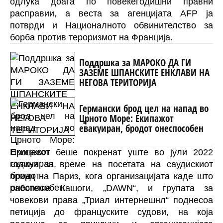
одлука доаѓа по повеќегодишни правни
расправии, а веста за агенцијата
AFP
ја
потврди и Националното обвинителство за
борба против тероризмот на Франција.
Поддршка за МАРОКО ДА ГИ
ЗАЗЕМЕ ШПАНСКИТЕ ЕНКЛАВИ НА
НЕГОВА ТЕРИТОРИЈА
Германски брод цел на напад во
Црното Море: Екипажот
евакуиран, бродот онеспособен
Процесот беше покренат уште во јули 2022
година за време на посетата на саудискиот
принц на Париз, кога организацијата каде што
работеше Кашоги, „DAWN“, и групата за
човекови права „Триал интернешнл“ поднесоа
петиција до француските судови, на која