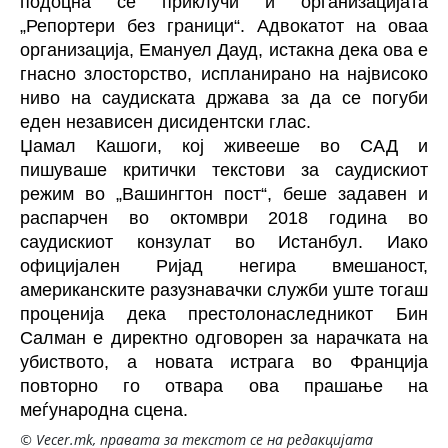
подоцна се приклучи и организацијата
„Репортери без граници“. Адвокатот на оваа
организација, Емануел Дауд, истакна дека ова е
гнасно злосторство, испланирано на највисоко
ниво на саудиската држава за да се погуби
еден независен дисидентски глас.
Џамал Кашоги, кој живееше во САД и
пишуваше критички текстови за саудискиот
режим во „Вашингтон пост“, беше задавен и
распарчен во октомври 2018 година во
саудискиот конзулат во Истанбул. Иако
официјален Ријад негира вмешаност,
американските разузнавачки служби уште тогаш
проценија дека престолонаследникот Бин
Салман е директно одговорен за нарачката на
убиството, а новата истрага во Франција
повторно го отвара ова прашање на
меѓународна сцена.
© Vecer.mk, правата за текстот се на редакцијата