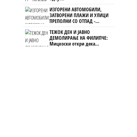
ИЗГОРЕНИ АВТОМОБИЛИ,
ЗАТВОРЕНИ ПЛАЖИ И УЛИЦИ
ПРЕПОЛНИ СО ОТПАД -
Фнидек во хаос по
ТЕЖОК ДЕН И ЈАВНО
мигрантскиот бран кон Сеута
ДЕМОЛИРАЊЕ НА ФИЛИПЧЕ:
Мицкоски откри дека
човекот појма нема од
ништо, освен за кеш