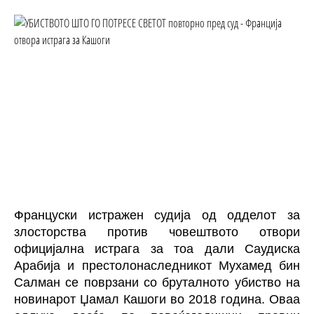
Француски истражен судија од одделот за
злосторства против човештвото отвори
официјална истрага за тоа дали Саудиска
Арабија и престолонаследникот Мухамед бин
Салман се поврзани со бруталното убиство на
новинарот Џамал Кашоги во 2018 година. Оваа