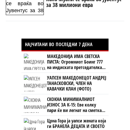
за 38 милиони евра
НАЈЧИТАНИ ВО ПОСЛЕДНИ 7 ДЕНА
МАКЕДОНИЈА ИМА СВЕТСКА
ПИСТА: Огромниот Боинг 777
на индиската претседателка
на Меѓународниот Аеродром
УАПСЕН МАКЕДОНЕЦОТ АНДРЕЈ
Скопје
ТАНАСКОВСКИ, ЧЛЕН НА
КАВАЧКИ КЛАН (ФОТО)
СКОКНА МИНИМАЛНИОТ
ИЗНОС ЗА К-15: Еве колку
пари ќе ви легнат на сметка
годинава
Црна Гора ја уапси жената која
ги БРАНЕЛА ДЕЦАТА И СВОЕТО