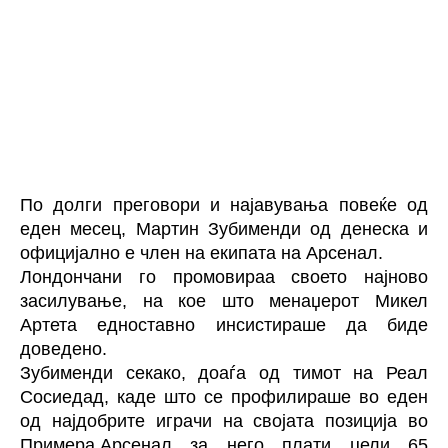
По долги преговори и најавувања повеќе од
еден месец, Мартин Зубименди од денеска и
официјално е член на екипата на Арсенал.
Лондончани го промовираа своето најново
засилување, на кое што менаџерот Микел
Артета едноставно инсистираше да биде
доведено.
Зубименди секако, доаѓа од тимот на Реал
Сосиедад, каде што се профилираше во еден
од најдобрите играчи на својата позиција во
Примера.Арсенал за него плати цели 65