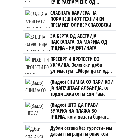
КУЧЕ РАСПАРЧЕНО ОД
ШАРПЛАНИНЕЦ?!
СЛАВНАТА КАРИЕРА НА
ПОРАНЕШНИОТ ТЕХНИЧКИ
ПРЕМИЕР ОЛИВЕР СПАСОВСКИ
ЗА БЕРТА ОД АВСТРИЈА
НАЈСКАПАТА, ЗА МАРИЈА ОД
ГРЦИЈА - НАЈЕФТИНАТА
ПРЕСВРТ И ПРОТЕСТИ ВО
УКРАИНА, Зеленски доби
ултиматум: „Мора да си оди,
крајниот рок е петок!“
(Видео) СНИМКА СО ПАРИ КОИ
ЈА НАПУШТААТ АЛБАНИЈА, се
тврди дека се на Еди Рама
(Видео) ШТО ДА ПРАВИ
БУГАРКА НА ПЛАЖА ВО
ГРЦИЈА, кога децата бараат
домашно месо
Дубаи остана без туристи- им
даваат награди на оние кои