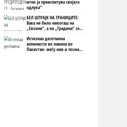
итно ја преиспитува својата
одлука“
БЕЛ ШТРАЈК НА ГРАНИЦИТЕ:
Вака не било никогаш на
„Евзони“, а на „Градина“ се
чека и пет часа
Исчезнаа десетмина
алпинисти во лавина во
Пакистан- меѓу нив и познат
Непалец