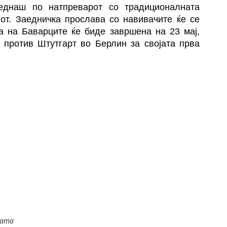
еднаш по натпреварот со традиционалната
от. Заедничка прослава со навивачите ќе се
а на Баварците ќе биде завршена на 23 мај,
т против Штутгарт во Берлин за својата прва
јата