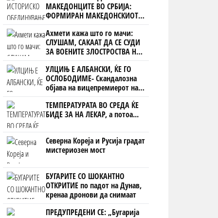
МАКЕДОНЦИТЕ ВО СРБИЈА:
ФОРМИРАН МАКЕДОНСКИОТ
НАЦИОНАЛЕН СОЈУЗ
Ахмети кажа што го мачи:
СЛУШАМ, САКААТ ДА СЕ СУДИ
ЗА ВОЕНИТЕ ЗЛОСТРОСТВА НА
УЧК...
УЛЦИЊ Е АЛБАНСКИ, ЌЕ ГО
ОСЛОБОДИМЕ- Скандалозна
објава на вицепремиерот на
Црна Гора
ТЕМПЕРАТУРАТА ВО СРЕДА ЌЕ
БИДЕ ЗА НА ЛЕКАР, а потоа...
Северна Кореја и Русија градат
мистериозен мост
БУГАРИТЕ СО ШОКАНТНО
ОТКРИТИЕ по падот на Дунав,
кренаа дронови да снимаат
ПРЕДУПРЕДЕНИ СЕ: „Бугарија