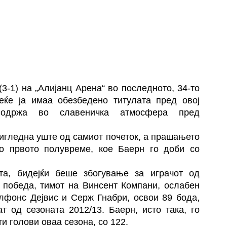
3-1) на „Алијанц Арена“ во последното, 34-то
еќе ја имаа обезбедено титулата пред овој
 одржа во славеничка атмосфера пред
игледна уште од самиот почеток, а прашањето
о првото полувреме, кое Баерн го доби со
а, бидејќи беше збогување за играчот од
 победа, тимот на Винсент Компани, ослабен
лфонс Дејвис и Серж Гнабри, освои 89 бода,
т од сезоната 2012/13. Баерн, исто така, го
и голови оваа сезона, со 122.