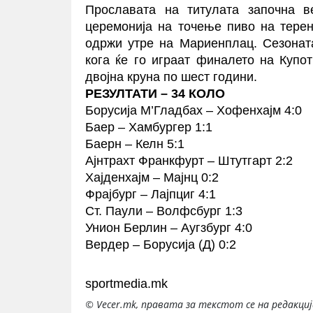
Прославата на титулата започна в
церемонија на точење пиво на терен
одржи утре на Мариенплац. Сезонат
кога ќе го играат финалето на Купо
двојна круна по шест години.
РЕЗУЛТАТИ – 34 КОЛО
Борусија М’Гладбах – Хофенхајм 4:0
Баер – Хамбургер 1:1
Баерн – Келн 5:1
Ајнтрахт Франкфурт – Штутгарт 2:2
Хајденхајм – Мајнц 0:2
Фрајбург – Лајпциг 4:1
Ст. Паули – Волфсбург 1:3
Унион Берлин – Аугзбург 4:0
Вердер – Борусија (Д) 0:2
sportmedia.mk
© Vecer.mk, правата за текстот се на редакци