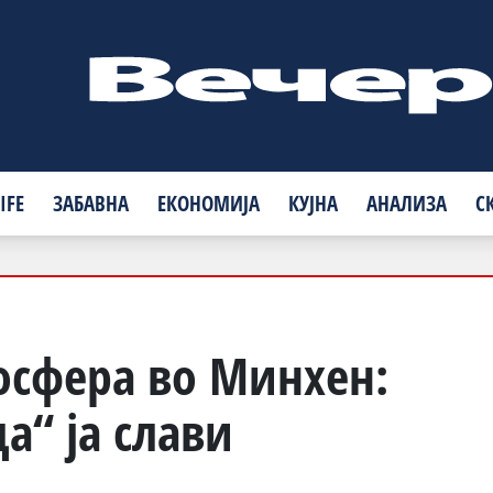
IFE
ЗАБАВНА
ЕКОНОМИЈА
КУЈНА
АНАЛИЗА
С
осфера во Минхен:
а“ ја слави