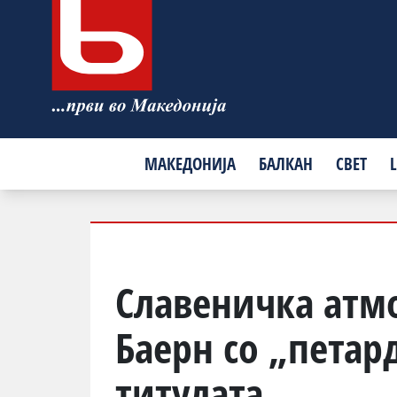
МАКЕДОНИЈА
БАЛКАН
СВЕТ
L
Славеничка атм
Баерн со „петард
титулата