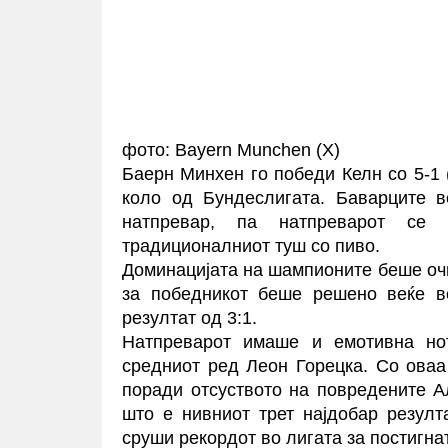
фото: Bayern Munchen (X)
Баерн Минхен го победи Келн со 5-1 (
коло од Бундеслигата. Баварците в
натпревар, па натпреварот се
традиционалниот туш со пиво.
Доминацијата на шампионите беше оч
за победникот беше решено веќе в
резултат од 3:1.
Натпреварот имаше и емотивна нот
средниот ред Леон Горецка. Со оваа
поради отсуството на повредените А
што е нивниот трет најдобар резулта
сруши рекордот во лигата за постигнат