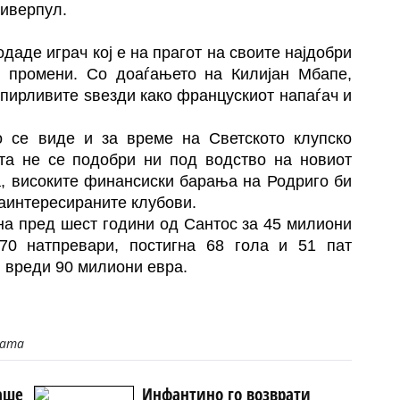
Ливерпул.
аде играч кој е на прагот на своите најдобри
се промени. Со доаѓањето на Килијан Мбапе,
опирливите ѕвезди како францускиот напаѓач и
о се виде и за време на Светското клупско
ата не се подобри ни под водство на новиот
а, високите финансиски барања на Родриго би
заинтересираните клубови.
на пред шест години од Сантос за 45 милиони
70 натпревари, постигна 68 гола и 51 пат
 вреди 90 милиони евра.
јата
аше
Инфантино го возврати