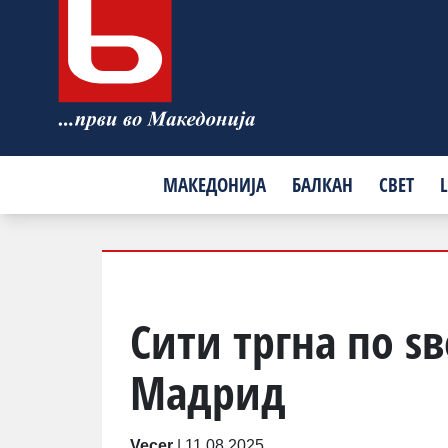
МАКЕДОНИЈА
БАЛКАН
СВЕТ
L
Сити тргна по ѕв
Мадрид
Vecer
|
11.08.2025