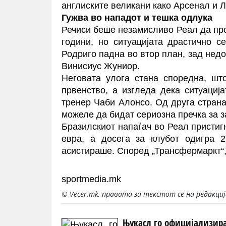
англиските великани како Арсенал и 
Гужва во нападот и тешка одлука
Речиси беше незамисливо Реал да прод
години, но ситуацијата драстично 
Родриго падна во втор план, зад нед
Винисиус Жуниор.
Неговата улога стана споредна, шт
првенство, а изгледа дека ситуациј
тренер Чаби Алонсо. Од друга стран
можеле да бидат сериозна пречка за 
Бразилскиот напаѓач во Реал пристиг
евра, а досега за клубот одигра 2
асистираше. Според „Трансфермаркт“,
sportmedia.mk
© Vecer.mk, правата за текстот се на редакци
Њукасл го официјализир