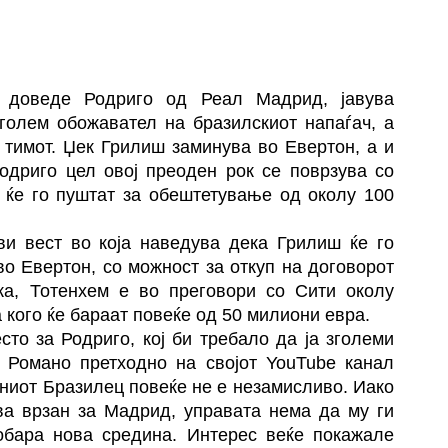
 доведе Родриго од Реал Мадрид, јавува
голем обожавател на бразилскиот напаѓач, а
о тимот. Џек Грилиш заминува во Евертон, а и
одриго цел овој преоден рок се поврзува со
 ќе го пуштат за обештетување од околу 100
ави вест во која наведува дека Грилиш ќе го
во Евертон, со можност за откуп на договорот
ка, Тотенхем е во преговори со Сити околу
кого ќе бараат повеќе од 50 милиони евра.
то за Родриго, кој би требало да ја зголеми
. Романо претходно на својот YouTube канал
ниот Бразилец повеќе не е незамисливо. Иако
ува врзан за Мадрид, управата нема да му ги
обара нова средина. Интерес веќе покажале