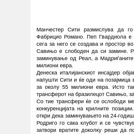
Манчестер Сити размислува да го
Фабрицио Романо. Пеп Гвардиола е 
сега за него се создава и простор в
Савињо е слободен да си замине. Р
заминување од Реал, а Мадриѓаните
милиони евра.
Денеска италијанскиот инсајдер обј
напушти Сити и ќе оди на позајмица 
за околу 55 милиони евра. Исто та
трансферот на бразилецот Савињо, за 
Со тие трансфери ќе се ослободи мес
конкуренцијата на крилните позиции
откри дека заминувањето на 24-годиш
Родриго го сака клубот и се чувств
затвори вратите доколку реши да п