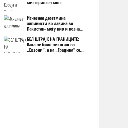
мистериозен мост
Исчезнаа десетмина
алпинисти во лавина во
Пакистан- меѓу нив и познат
Непалец
БЕЛ ШТРАЈК НА ГРАНИЦИТЕ:
Вака не било никогаш на
„Евзони“, а на „Градина“ се
чека и пет часа