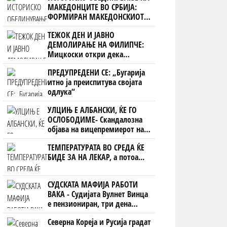
МАКЕДОНЦИТЕ ВО СРБИЈА:
ФОРМИРАН МАКЕДОНСКИОТ
НАЦИОНАЛЕН СОЈУЗ
ТЕЖОК ДЕН И ЈАВНО
ДЕМОЛИРАЊЕ НА ФИЛИПЧЕ:
Мицкоски откри дека
човекот појма нема од
ПРЕДУПРЕДЕНИ СЕ: „Бугарија
ништо, освен за кеш
итно ја преиспитува својата
одлука“
УЛЦИЊ Е АЛБАНСКИ, ЌЕ ГО
ОСЛОБОДИМЕ- Скандалозна
објава на вицепремиерот на
Црна Гора
ТЕМПЕРАТУРАТА ВО СРЕДА ЌЕ
БИДЕ ЗА НА ЛЕКАР, а потоа...
СУДСКАТА МАФИЈА РАБОТИ
ВАКА - Судијата Вулнет Винца
е пензиониран, три дена
откако му го врати пасошот
Северна Кореја и Русија градат
на бизнисменот Марковски