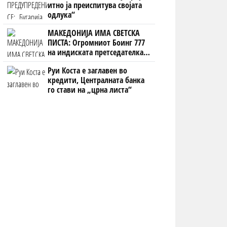
итно ја преиспитува својата
одлука“
МАКЕДОНИЈА ИМА СВЕТСКА
ПИСТА: Огромниот Боинг 777
на индиската претседателка
на Меѓународниот Аеродром
Руи Коста е заглавен во
Скопје
кредити, Централната банка
го стави на „црна листа“