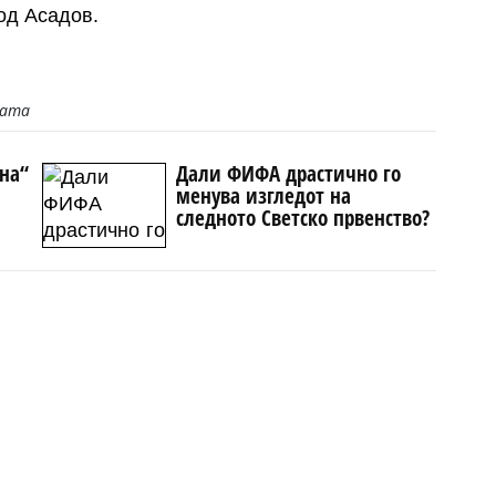
од Асадов.
јата
јна“
Дали ФИФА драстично го
менува изгледот на
следното Светско првенство?