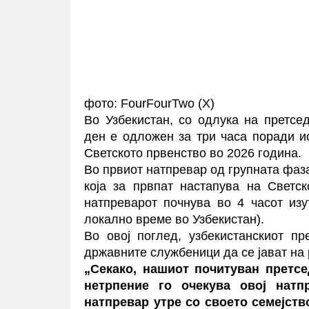
фото: FourFourTwo (X)
Во Узбекистан, со одлука на претсе
ден е одложен за три часа поради и
Светското првенство во 2026 година.
Во првиот натпревар од групната фаза
која за првпат настапува на Светск
натпреварот почнува во 4 часот из
локално време во Узбекистан).
Во овој поглед, узбекистанскиот п
државните службеници да се јават на 
„Секако, нашиот почитуван претсе
нетрпение го очекува овој натп
натпревар утре со своето семејств