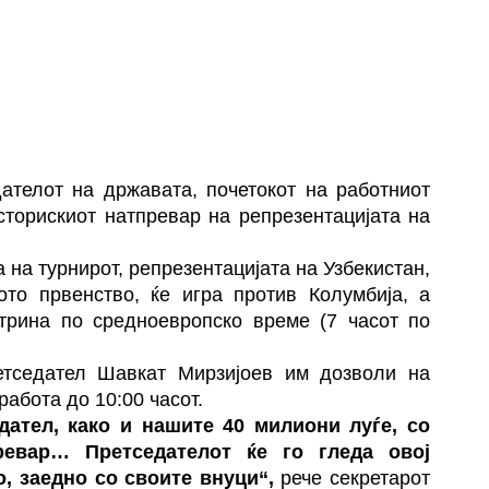
дателот на државата, почетокот на работниот
сторискиот натпревар на репрезентацијата на
 на турнирот, репрезентацијата на Узбекистан,
ото првенство, ќе игра против Колумбија, а
утрина по средноевропско време (7 часот по
ретседател Шавкат Мирзијоев им дозволи на
работа до 10:00 часот.
дател, како и нашите 40 милиони луѓе, со
ревар… Претседателот ќе го гледа овој
о, заедно со своите внуци“,
рече секретарот