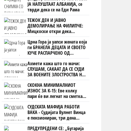
ЈА НАПУШТААТ АЛБАНИЈА, се
тврди дека се на Еди Рама
ТЕЖОК ДЕН И ЈАВНО
ДЕМОЛИРАЊЕ НА ФИЛИПЧЕ:
Мицкоски откри дека
човекот појма нема од
Црна Гора ја уапси жената која
ништо, освен за кеш
ги БРАНЕЛА ДЕЦАТА И СВОЕТО
КУЧЕ РАСПАРЧЕНО ОД
ШАРПЛАНИНЕЦ?!
Ахмети кажа што го мачи:
СЛУШАМ, САКААТ ДА СЕ СУДИ
ЗА ВОЕНИТЕ ЗЛОСТРОСТВА НА
УЧК...
СКОКНА МИНИМАЛНИОТ
ИЗНОС ЗА К-15: Еве колку
пари ќе ви легнат на сметка
годинава
СУДСКАТА МАФИЈА РАБОТИ
ВАКА - Судијата Вулнет Винца
е пензиониран, три дена
откако му го врати пасошот
ПРЕДУПРЕДЕНИ СЕ: „Бугарија
на бизнисменот Марковски