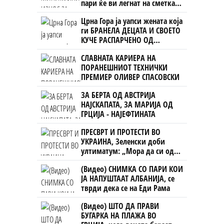
пари ќе ви легнат на сметка
годинава
Црна Гора ја уапси жената која
ги БРАНЕЛА ДЕЦАТА И СВОЕТО
КУЧЕ РАСПАРЧЕНО ОД
ШАРПЛАНИНЕЦ?!
СЛАВНАТА КАРИЕРА НА
ПОРАНЕШНИОТ ТЕХНИЧКИ
ПРЕМИЕР ОЛИВЕР СПАСОВСКИ
ЗА БЕРТА ОД АВСТРИЈА
НАЈСКАПАТА, ЗА МАРИЈА ОД
ГРЦИЈА - НАЈЕФТИНАТА
ПРЕСВРТ И ПРОТЕСТИ ВО
УКРАИНА, Зеленски доби
ултиматум: „Мора да си оди,
крајниот рок е петок!“
(Видео) СНИМКА СО ПАРИ КОИ
ЈА НАПУШТААТ АЛБАНИЈА, се
тврди дека се на Еди Рама
(Видео) ШТО ДА ПРАВИ
БУГАРКА НА ПЛАЖА ВО