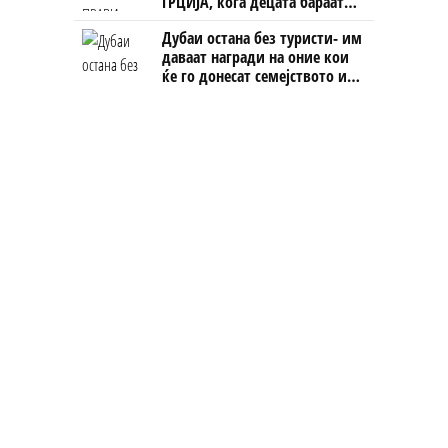
ГРЦИЈА, кога децата бараат
домашно месо
Дубаи остана без туристи- им
даваат награди на оние кои
ќе го донесат семејството или
пријателите