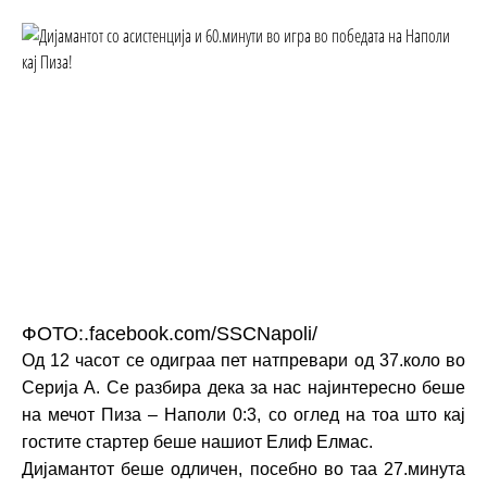
ФОТО:.facebook.com/SSCNapoli/
Од 12 часот се одиграа пет натпревари од 37.коло во
Серија А. Се разбира дека за нас најинтересно беше
на мечот Пиза – Наполи 0:3, со оглед на тоа што кај
гостите стартер беше нашиот Елиф Елмас.
Дијамантот беше одличен, посебно во таа 27.минута