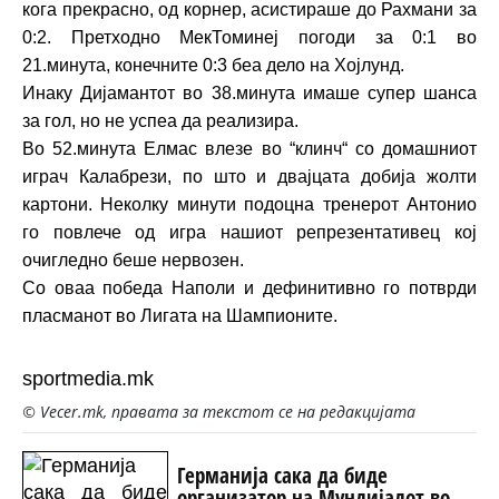
кога прекрасно, од корнер, асистираше до Рахмани за
0:2. Претходно МекТоминеј погоди за 0:1 во
21.минута, конечните 0:3 беа дело на Хојлунд.
Инаку Дијамантот во 38.минута имаше супер шанса
за гол, но не успеа да реализира.
Во 52.минута Елмас влезе во “клинч“ со домашниот
играч Калабрези, по што и двајцата добија жолти
картони. Неколку минути подоцна тренерот Антонио
го повлече од игра нашиот репрезентативец кој
очигледно беше нервозен.
Со оваа победа Наполи и дефинитивно го потврди
пласманот во Лигата на Шампионите.
sportmedia.mk
© Vecer.mk, правата за текстот се на редакцијата
Германија сака да биде
организатор на Мундијалот во