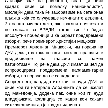
Ставајќи знак на равенство, велат „и овие
крадат, овие се помалку националисти“,
мислејќи дека така ќе заборавиме на сета онаа
пљачка која се случуваше изминатите децении.
Затоа што мислат дека, ако граѓаните излезат и
не гласаат за ВРЕДИ, тогаш тие ќе бидат
апсолутни победници и ќе бараат предвремени
избори“, рече премиерот Христијан Мицкоски.
Премиерот Христијан Мицкоски, им порача на
ДУИ дека „тоа така не оди“, кога во прашање е
придобивање на гласови со лажен
патриотизам. Тој рече дека ДУИ имаат за цел да
испровоцираат предвремени парламентарни
избори, па порача да не се надеваат.
Според него, кандидатите кои ги нуди ДУИ се
оние кои ги натерале Албанците да се иселат
од Македонија, додека пак, оние кои ги нуди
владејачката коалиција се кадри кои сакаат
сите заеднички да ја градат иднината.