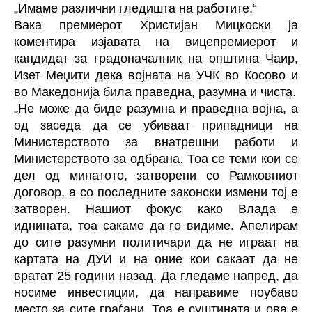
„Имаме различни гледишта на работите.“
Вака премиерот Христијан Мицкоски ја
коментира изјавата на вицепремиерот и
кандидат за градоначалник на општина Чаир,
Изет Меџити дека војната на УЧК во Косово и
во Македонија била праведна, разумна и чиста.
„Не може да биде разумна и праведна војна, а
од заседа да се убиваат припадници на
Министерството за внатрешни работи и
Министерството за одбрана. Тоа се теми кои се
дел од минатото, затворени со Рамковниот
договор, а со последните законски измени тој е
затворен. Нашиот фокус како Влада е
иднината, тоа сакаме да го видиме. Апелирам
до сите разумни политичари да не играат на
картата на ДУИ и на оние кои сакаат да не
вратат 25 години назад. Да гледаме напред, да
носиме инвестиции, да направиме поубаво
место за сите граѓани. Тоа е суштината и ова е