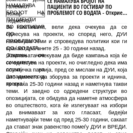
СЕ НАМАЛУВА БРОЈОТ НА
ПАЦИЕНТИ ВО ГОСТИВАР ПО
ПРОБЛЕМОТ СО ВОДАТА - Откриен
нов сомнителен случај на
Западнонилска треска
За кампањата, вели дека очекува да се
однесува на проекти, но според него, ДУИ
наметнува теми и спроведува политики кои ги
враќаат граѓаните 25 - 30 години назад.
„Кампањата очекувам да биде кампања која ќе
се однесува на проекти, но очигледно дека има
политичка партија, пред се мислам на ДУИ, која
што наместо да зборува за проекти и иднина,
не враќа 25-30 години назад и наметнува такви
теми. И заедно со одредени структури во
опозицијата, се обидува да наметне атмосфера
во општеството, кога ќе излегуваат на избори
да внимаваат за кого гласаат, бидејќи
наметнувајќи теми од пред 25-30 години, сакаат
да стават знак равенство помеѓу ДУИ и ВРЕДИ.