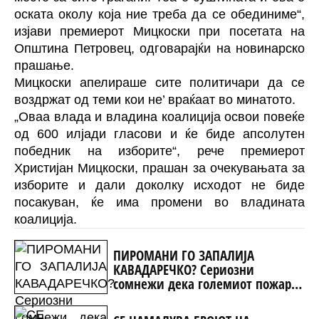
оската околу која ние треба да се обединиме“,
изјави премиерот Мицкоски при посетата на
Општина Петровец, одговарајќи на новинарско
прашање.
Мицкоски апелираше сите политичари да се
воздржат од теми кои не’ враќаат во минатото.
„Оваа влада и владина коалиција освои повеќе
од 600 илјади гласови и ќе биде апсолутен
победник на изборите“, рече премиерот
Христијан Мицкоски, прашан за очекувањата за
изборите и дали доколку исходот не биде
посакуван, ќе има промени во владината
коалиција.
ПИРОМАНИ ГО ЗАПАЛИЈА
КАВАДАРЕЧКО? Сериозни
сомнежи дека големиот пожар е
подметнат