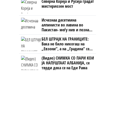
Северна Кореја и Русија градат
на бизнисменот Марковски
мистериозен мост
Исчезнаа десетмина
алпинисти во лавина во
Пакистан- меѓу нив и познат
Непалец
БЕЛ ШТРАЈК НА ГРАНИЦИТЕ:
Вака не било никогаш на
„Евзони“, а на „Градина“ се
чека и пет часа
(Видео) СНИМКА СО ПАРИ КОИ
ЈА НАПУШТААТ АЛБАНИЈА, се
тврди дека се на Еди Рама