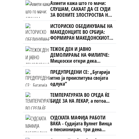
Ахмети кажа што го мачи:
СЛУШАМ, САКААТ ДА СЕ СУДИ
ЗА ВОЕНИТЕ ЗЛОСТРОСТВА НА
УЧК...
ИСТОРИСКО ОБЕДИНУВАЊЕ НА
МАКЕДОНЦИТЕ ВО СРБИЈА:
ФОРМИРАН МАКЕДОНСКИОТ
НАЦИОНАЛЕН СОЈУЗ
ТЕЖОК ДЕН И ЈАВНО
ДЕМОЛИРАЊЕ НА ФИЛИПЧЕ:
Мицкоски откри дека
човекот појма нема од
ПРЕДУПРЕДЕНИ СЕ: „Бугарија
ништо, освен за кеш
итно ја преиспитува својата
одлука“
ТЕМПЕРАТУРАТА ВО СРЕДА ЌЕ
БИДЕ ЗА НА ЛЕКАР, а потоа...
СУДСКАТА МАФИЈА РАБОТИ
ВАКА - Судијата Вулнет Винца
е пензиониран, три дена
откако му го врати пасошот