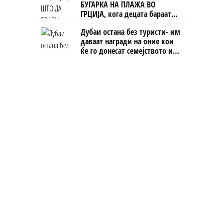
БУГАРКА НА ПЛАЖА ВО
ГРЦИЈА, кога децата бараат
домашно месо
Дубаи остана без туристи- им
даваат награди на оние кои
ќе го донесат семејството или
пријателите