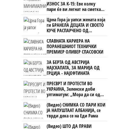
ИЗНОС ЗА К-15: Еве колку
пари ќе ви легнат на сметка
годинава
Црна Гора ја уапси жената која
ги БРАНЕЛА ДЕЦАТА И СВОЕТО
КУЧЕ РАСПАРЧЕНО ОД
ШАРПЛАНИНЕЦ?!
СЛАВНАТА КАРИЕРА НА
ПОРАНЕШНИОТ ТЕХНИЧКИ
ПРЕМИЕР ОЛИВЕР СПАСОВСКИ
ЗА БЕРТА ОД АВСТРИЈА
НАЈСКАПАТА, ЗА МАРИЈА ОД
ГРЦИЈА - НАЈЕФТИНАТА
ПРЕСВРТ И ПРОТЕСТИ ВО
УКРАИНА, Зеленски доби
ултиматум: „Мора да си оди,
крајниот рок е петок!“
(Видео) СНИМКА СО ПАРИ КОИ
ЈА НАПУШТААТ АЛБАНИЈА, се
тврди дека се на Еди Рама
(Видео) ШТО ДА ПРАВИ