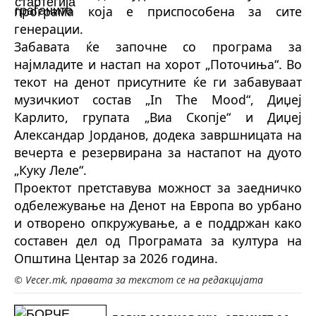
програма која е приспособена за сите
генерации.
Забавата ќе започне со програма за
најмладите и настап на хорот „Поточиња“. Во
текот на денот присутните ќе ги забавуваат
музичкиот состав „In The Mood“, Диџеј
Карлито, групата „Виа Скопје“ и Диџеј
Александар Јорданов, додека завршницата на
вечерта е резервирана за настапот на дуото
„Куку Леле“.
Проектот претставува можност за заедничко
одбележување на Денот на Европа во урбано
и отворено опкружување, а е поддржан како
составен дел од Програмата за култура на
Општина Центар за 2026 година.
© Vecer.mk, правата за текстот се на редакцијата