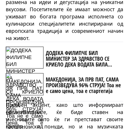
размена на идеи и дегустација на уникатни
вкусови. Посетителите ќе имаат можност да
уживаат во богата програма исполнета со
кулинарски специјалитети инспирирани од
европската традиција и современиот начин
на живот.
ДОДЕКА ФИЛИПЧЕ БИЛ
МИНИСТЕР ЗА ЗДРАВСТВО СЕ
КРИЕЛО ДЕКА ВОДАТА БИЛА
НЕИСПРАВНА и тоа се криело од
граѓаните
МАКЕДОНИЈА, ЗА ПРВ ПАТ, САМА
ПРОИЗВЕДУВА 96% СТРУЈА! Тоа не
е само цена, тоа е стартегија
Посебен акцент, како што информираат
организаторите, ќе биде ставен на
учесниците што ќе ги претстават своите
гастрономски понуди, но и на музичката