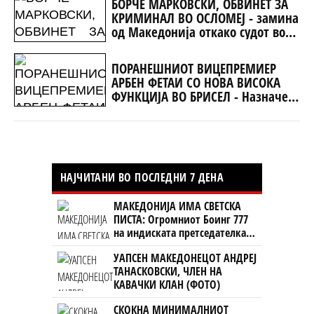
БОРЧЕ МАРКОВСКИ, ОБВИНЕТ ЗА
КРИМИНАЛ ВО ОСЛОМЕЈ - замина
од Македонија откако судот во
Струга решил така
ПОРАНЕШНИОТ ВИЦЕПРЕМИЕР
АРБЕН ФЕТАИ СО НОВА ВИСОКА
ФУНКЦИЈА ВО БРИСЕЛ - Назначен
за специјален пратеник за ЕУ
НАЈЧИТАНИ ВО ПОСЛЕДНИ 7 ДЕНА
МАКЕДОНИЈА ИМА СВЕТСКА
ПИСТА: Огромниот Боинг 777
на индиската претседателка
на Меѓународниот Аеродром
УАПСЕН МАКЕДОНЕЦОТ АНДРЕЈ
Скопје
ТАНАСКОВСКИ, ЧЛЕН НА
КАВАЧКИ КЛАН (ФОТО)
СКОКНА МИНИМАЛНИОТ