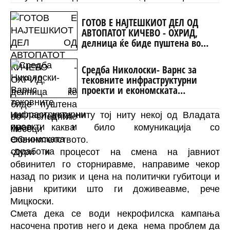
ГОТОВ Е НАЈТЕШКИОТ ДЕЛ ОД
АВТОПАТОТ КИЧЕВО - ОХРИД,
делница ќе биде пуштена во
следните месеци
Средба Николоски- Варнс за
тековните инфраструктурни
проекти и економската
соработка
Нагласи дека ниту тој ниту некој од Владата
имал каква било комуникација со
Обвинителството.
-Дури и процесот на смена на јавниот
обвинител го сторниравме, направиме чекор
назад по ризик и цена на политички губитоци и
јавни критики што ги доживеавме, рече
Мицкоски.
Смета дека се води некрофилска кампања
насочена против него и дека нема проблем да