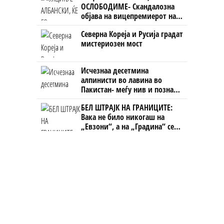
ОСЛОБОДИМЕ- Скандалозна
објава на вицепремиерот на
Црна Гора
Северна Кореја и Русија градат
мистериозен мост
Исчезнаа десетмина
алпинисти во лавина во
Пакистан- меѓу нив и познат
Непалец
БЕЛ ШТРАЈК НА ГРАНИЦИТЕ:
Вака не било никогаш на
„Евзони“, а на „Градина“ се
чека и пет часа