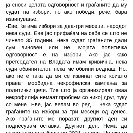
ја сноси целата одговорност и граѓаните да му
судат на избори, но ако победи, рече, бара
извинување.
-Еве, ќе има избори за два-три месеци, народот
нека суди. Еве јас прифаќам на себе се што не
чинело 35 години. Нека судат граѓаните дали
сум виновен или не. Мојата политичка
одговорност е на избори. Ако јас како
претседател на Владата имам кривична, нека
суди обвинителот, нека ме обвини веднаш. Но,
ако не е така да ми се извинат сите коишто
прават морбидна некрофилска кампања за
политички цели. Тие што ја организираат оваа
некрофилија немаат проблем со никој друг, туку
со мене. Еве, јас велам во ред – нека судат
граѓаните на избори за три месеци од денес.
Ако граѓаните ме поразат, другиот ден си
поднесувам оставка. Другиот ден. Нема да
чекам како што беше во 2021 година. Но ако ги