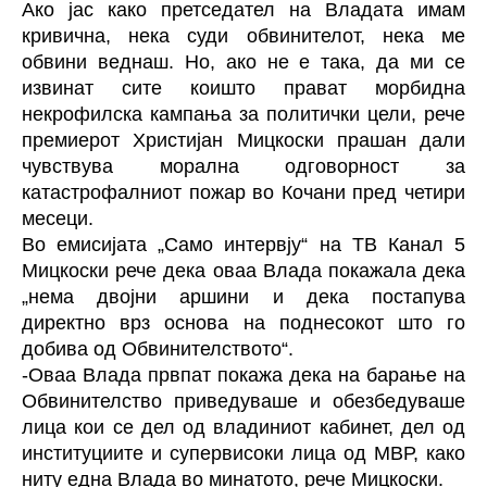
Ако јас како претседател на Владата имам
кривична, нека суди обвинителот, нека ме
обвини веднаш. Но, ако не е така, да ми се
извинат сите коишто прават морбидна
некрофилска кампања за политички цели, рече
премиерот Христијан Мицкоски прашан дали
чувствува морална одговорност за
катастрофалниот пожар во Кочани пред четири
месеци.
Во емисијата „Само интервју“ на ТВ Канал 5
Мицкоски рече дека оваа Влада покажала дека
„нема двојни аршини и дека постапува
директно врз основа на поднесокот што го
добива од Обвинителството“.
-Оваа Влада првпат покажа дека на барање на
Обвинителство приведуваше и обезбедуваше
лица кои се дел од владиниот кабинет, дел од
институциите и супервисоки лица од МВР, како
ниту една Влада во минатото, рече Мицкоски.