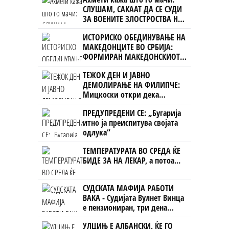
СЛУШАМ, САКААТ ДА СЕ СУДИ
ЗА ВОЕНИТЕ ЗЛОСТРОСТВА НА
УЧК...
ИСТОРИСКО ОБЕДИНУВАЊЕ НА
МАКЕДОНЦИТЕ ВО СРБИЈА:
ФОРМИРАН МАКЕДОНСКИОТ
НАЦИОНАЛЕН СОЈУЗ
ТЕЖОК ДЕН И ЈАВНО
ДЕМОЛИРАЊЕ НА ФИЛИПЧЕ:
Мицкоски откри дека
човекот појма нема од
ПРЕДУПРЕДЕНИ СЕ: „Бугарија
ништо, освен за кеш
итно ја преиспитува својата
одлука“
ТЕМПЕРАТУРАТА ВО СРЕДА ЌЕ
БИДЕ ЗА НА ЛЕКАР, а потоа...
СУДСКАТА МАФИЈА РАБОТИ
ВАКА - Судијата Вулнет Винца
е пензиониран, три дена
откако му го врати пасошот
УЛЦИЊ Е АЛБАНСКИ, ЌЕ ГО
на бизнисменот Марковски