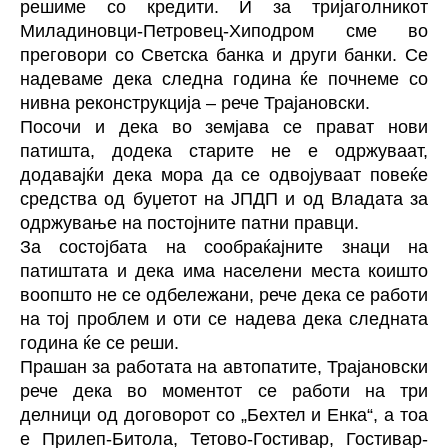
решиме со кредити. И за тријаголникот
Миладиновци-Петровец-Хиподром сме во
преговори со Светска банка и други банки. Се
надеваме дека следна година ќе почнеме со
нивна реконструкција – рече Трајановски.
Посочи и дека во земјава се прават нови
патишта, додека старите не е одржуваат,
додавајќи дека мора да се одвојуваат повеќе
средства од буџетот на ЈПДП и од Владата за
одржување на постојните патни правци.
За состојбата на сообраќајните знаци на
патиштата и дека има населени места коишто
воопшто не се одбележани, рече дека се работи
на тој проблем и оти се надева дека следната
година ќе се реши.
Прашан за работата на автопатите, Трајановски
рече дека во моментот се работи на три
делници од договорот со „Бехтел и Енка“, а тоа
е Прилеп-Битола, Тетово-Гостивар, Гостивар-