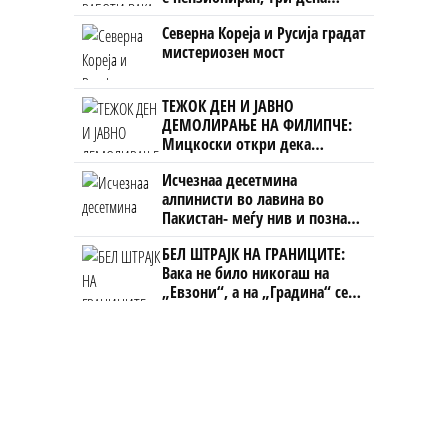
откако му го врати пасошот
Северна Кореја и Русија градат
на бизнисменот Марковски
мистериозен мост
ТЕЖОК ДЕН И ЈАВНО
ДЕМОЛИРАЊЕ НА ФИЛИПЧЕ:
Мицкоски откри дека
човекот појма нема од
Исчезнаа десетмина
ништо, освен за кеш
алпинисти во лавина во
Пакистан- меѓу нив и познат
Непалец
БЕЛ ШТРАЈК НА ГРАНИЦИТЕ:
Вака не било никогаш на
„Евзони“, а на „Градина“ се
чека и пет часа