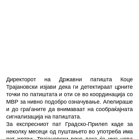
Директорот на Државни патишта Коце
Трајановски изјави дека ги детектираат црните
точки по патиштата и оти се во координација со
МВР за нивно подобро означување. Апелираше
и до граѓаните да внимаваат на сообраќајната
сигнализација на патиштата.
За експресниот пат Градско-Прилеп каде за
неколку месеци од пуштањето во употреба има