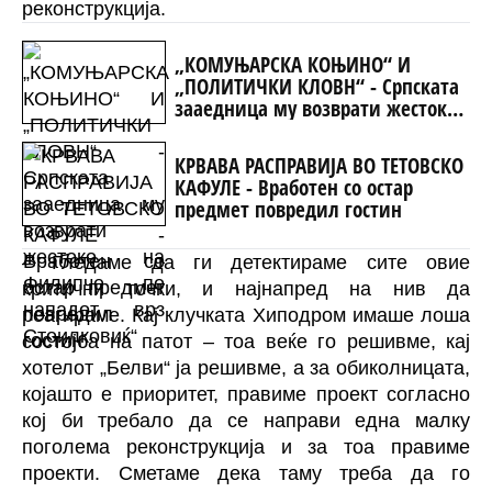
реконструкција.
„КОМУЊАРСКА КОЊИНО“ И
„ПОЛИТИЧКИ КЛОВН“ - Српската
зааедница му возврати жестоко
на Филипче по нападот врз
Стоилковиќ“
КРВАВА РАСПРАВИЈА ВО ТЕТОВСКО
КАФУЛЕ - Вработен со остар
предмет повредил гостин
– Гледаме да ги детектираме сите овие
критични точки, и најнапред на нив да
реагираме. Кај клучката Хиподром имаше лоша
состојба на патот – тоа веќе го решивме, кај
хотелот „Белви“ ја решивме, а за обиколницата,
којашто е приоритет, правиме проект согласно
кој би требало да се направи една малку
поголема реконструкција и за тоа правиме
проекти. Сметаме дека таму треба да го