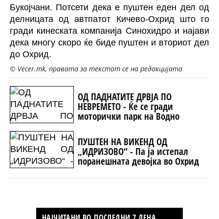
Букојчани. Потсети дека е пуштен еден дел од
делницата од автпатот Кичево-Охрид што го
гради кинеската компанија Синохидро и најави
дека многу скоро ќе биде пуштен и вториот дел
до Охрид.
© Vecer.mk, правата за текстот се на редакцијата
ОД ПАДНАТИТЕ ДРВЈА ПО
НЕВРЕМЕТО - Ќе се гради
моторички парк на Водно
ПУШТЕН НА ВИКЕНД ОД
„ИДРИЗОВО“ - Па ја истепал
поранешната девојка во Охрид
НАЈЧИТАНИ ВО ПОСЛЕДНИ 7 ДЕНА