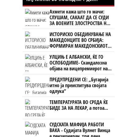
Ахмети кажа што го мачи:
СЛУШАМ, САКААТ ДА СЕ СУДИ
ЗА ВОЕНИТЕ ЗЛОСТРОСТВА НА
УЧК...
ИСТОРИСКО ОБЕДИНУВАЊЕ НА
МАКЕДОНЦИТЕ ВО СРБИЈА:
ФОРМИРАН МАКЕДОНСКИОТ
НАЦИОНАЛЕН СОЈУЗ
УЛЦИЊ Е АЛБАНСКИ, ЌЕ ГО
ОСЛОБОДИМЕ- Скандалозна
објава на вицепремиерот на
Црна Гора
ПРЕДУПРЕДЕНИ СЕ: „Бугарија
итно ја преиспитува својата
одлука“
ТЕМПЕРАТУРАТА ВО СРЕДА ЌЕ
БИДЕ ЗА НА ЛЕКАР, а потоа...
СУДСКАТА МАФИЈА РАБОТИ
ВАКА - Судијата Вулнет Винца
е пензиониран, три дена