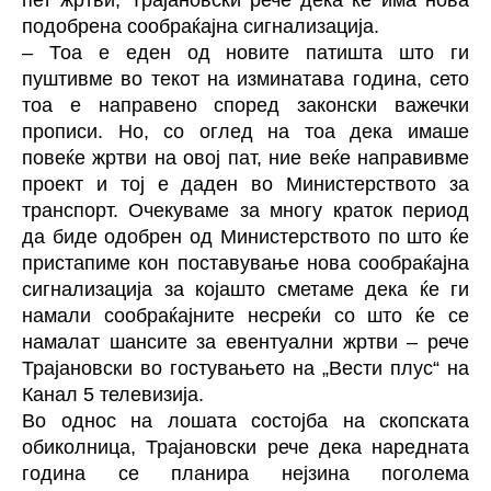
пет жртви, Трајановски рече дека ќе има нова
подобрена сообраќајна сигнализација.
– Тоа е еден од новите патишта што ги
пуштивме во текот на изминатава година, сето
тоа е направено според законски важечки
прописи. Но, со оглед на тоа дека имаше
повеќе жртви на овој пат, ние веќе направивме
проект и тој е даден во Министерството за
транспорт. Очекуваме за многу краток период
да биде одобрен од Министерството по што ќе
пристапиме кон поставување нова сообраќајна
сигнализација за којашто сметаме дека ќе ги
намали сообраќајните несреќи со што ќе се
намалат шансите за евентуални жртви – рече
Трајановски во гостувањето на „Вести плус“ на
Канал 5 телевизија.
Во однос на лошата состојба на скопската
обиколница, Трајановски рече дека наредната
година се планира нејзина поголема