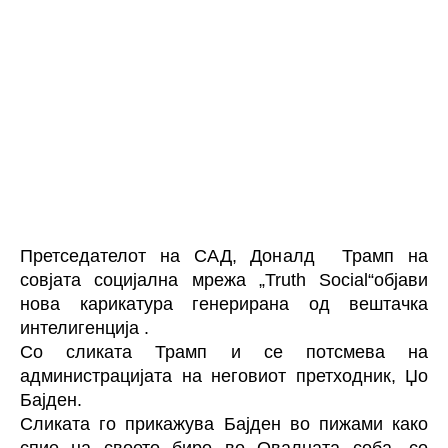
Претседателот на САД, Доналд Трамп на
совјата социјална мрежа „Truth Social“објави
нова карикатура генерирана од вештачка
интелигенција .
Со сликата Трамп и се потсмева на
администрацијата на неговиот претходник, Џо
Бајден.
Сликата го прикажува Бајден во пижами како