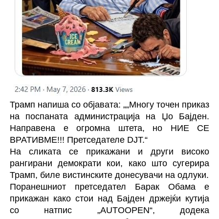
Трамп напиша со објавата: „„Многу точен приказ
на поспаната администрација на Џо Бајден.
Направена е огромна штета, но НИЕ СЕ
ВРАТИВМЕ!!! Претседателе DJT.“
На сликата се прикажани и други високо
рангирани демократи кои, како што сугерира
Трамп, биле вистинските донесувачи на одлуки.
Поранешниот претседател Барак Обама е
прикажан како стои над Бајден држејќи кутија
со натпис „AUTOOPEN“, додека