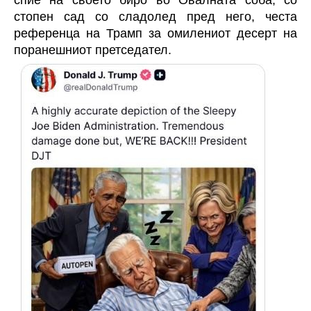
спие на своето биро во Овалната соба, со
стопен сад со сладолед пред него, честа
референца на Трамп за омилениот десерт на
поранешниот претседател.