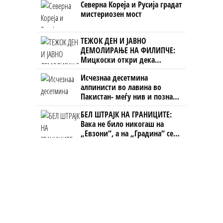
Северна Кореја и Русија градат
на бизнисменот Марковски
мистериозен мост
ТЕЖОК ДЕН И ЈАВНО
ДЕМОЛИРАЊЕ НА ФИЛИПЧЕ:
Мицкоски откри дека
човекот појма нема од
Исчезнаа десетмина
ништо, освен за кеш
алпинисти во лавина во
Пакистан- меѓу нив и познат
Непалец
БЕЛ ШТРАЈК НА ГРАНИЦИТЕ:
Вака не било никогаш на
„Евзони“, а на „Градина“ се
чека и пет часа