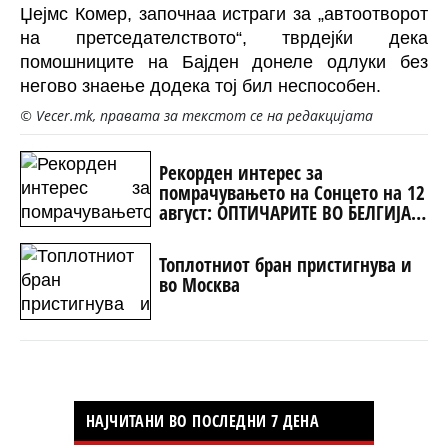
Џејмс Комер, започнаа истраги за „автоотворот
на претседателството“, тврдејќи дека
помошниците на Бајден донеле одлуки без
негово знаење додека тој бил неспособен.
© Vecer.mk, правата за текстот се на редакцијата
Рекорден интерес за
помрачувањето на Сонцето на 12
август: ОПТИЧАРИТЕ ВО БЕЛГИЈА
ОСТАНУВААТ БЕЗ ЗАЛИХИ
Топлотниот бран пристигнува и
во Москва
НАЈЧИТАНИ ВО ПОСЛЕДНИ 7 ДЕНА