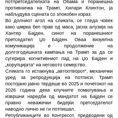
потпретседателката на Обама и поранешна
противничка на Трамп, Хилари Клинтон, ја
набљудува сцената со злокобен израз.
Во долниот агол на сликата, се гледа човек
како шмрка бел прав од маса, јасна алузија на
Хантер Бајден, синот на поранешниот
претседател Џо Бајден. Оваа визуелна
комуникација е продолжение на
долгогодишната кампања на Трамп за да се
сугерира когнитивниот пад на Џо Бајден и
„корупцијата“ на неговото семејство.
Сликата го истакнува „автоотворот“, механички
уред за репродукција на потписи. Трамп
постојано јавно тврдеше во 2025 и почетокот на
2026 година дека клучните помилувања и
извршни наредби од мандатот на Бајден се
правно неважечки бидејќи претседателот
наводно лично не ги потпишал.
Републиканците во Конгресот, предводени од