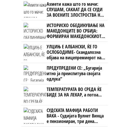
Ахмети кажа што го мачи:
СЛУШАМ, САКААТ ДА СЕ СУДИ
ЗА ВОЕНИТЕ ЗЛОСТРОСТВА НА
УЧК...
ИСТОРИСКО ОБЕДИНУВАЊЕ НА
МАКЕДОНЦИТЕ ВО СРБИЈА:
ФОРМИРАН МАКЕДОНСКИОТ
НАЦИОНАЛЕН СОЈУЗ
УЛЦИЊ Е АЛБАНСКИ, ЌЕ ГО
ОСЛОБОДИМЕ- Скандалозна
објава на вицепремиерот на
Црна Гора
ПРЕДУПРЕДЕНИ СЕ: „Бугарија
итно ја преиспитува својата
одлука“
ТЕМПЕРАТУРАТА ВО СРЕДА ЌЕ
БИДЕ ЗА НА ЛЕКАР, а потоа...
СУДСКАТА МАФИЈА РАБОТИ
ВАКА - Судијата Вулнет Винца
е пензиониран, три дена
откако му го врати пасошот