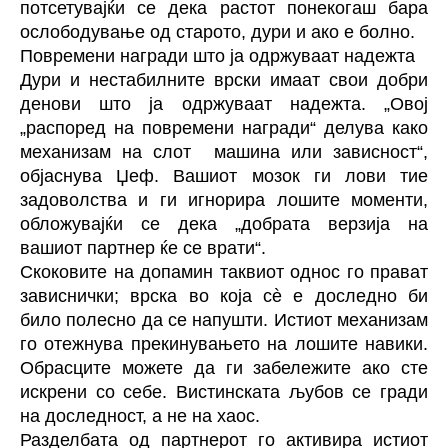
потсетувајќи се дека растот понекогаш бара
ослободување од старото, дури и ако е болно.
Повремени награди што ја одржуваат надежта
Дури и нестабилните врски имаат свои добри
денови што ја одржуваат надежта. „Овој
„распоред на повремени награди“ делува како
механизам на слот машина или зависност“,
објаснува Џеф. Вашиот мозок ги лови тие
задоволства и ги игнорира лошите моменти,
обложувајќи се дека „добрата верзија на
вашиот партнер ќе се врати“.
Скоковите на допамин таквиот однос го прават
зависнички; врска во која сè е доследно би
било полесно да се напушти. Истиот механизам
го отежнува прекинувањето на лошите навики.
Обрасците можете да ги забележите ако сте
искрени со себе. Вистинската љубов се гради
на доследност, а не на хаос.
Разделбата од партнерот го активира истиот