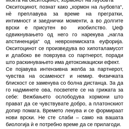
Моќта на окситоцинот, хормонот на љубовта
Окситоцинот, познат како „хормон на љубовта“,
нè преплавува за време на прегратки,
интимност и заеднички моменти, а во долгите
врски е присутен во изобилство. Џеф
одвикнувањето од него го нарекува „нагла
апстиненција“ од неврохемиската еуфорија.
Окситоцинот се произведува во хипоталамусот
и длабоко ве поврзува со партнерот, поради
што раскинувањето има детоксикациски ефект.
Се појавува интензивна желба за партнерот,
чувства на осаменост и немир. Физичката
блискост се заменува со болна дистанца. За да
го надминете ова, посветете се на грижата за
себе: Вежбањето ослободува хормони што
прават да се чувствувате добро, а платонскиот
допир помага. Времето лекува и се формираат
нови врски. Не сте слаби – само на вашата
биологија ѝ е потребно време да се прилагоди.