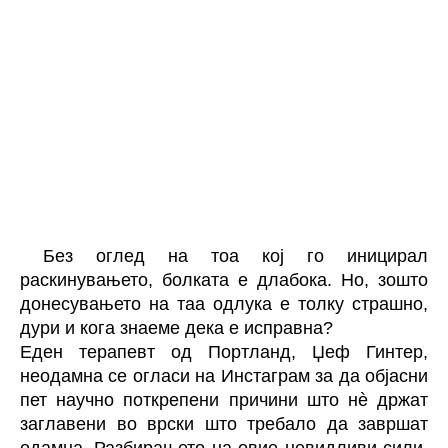
Без оглед на тоа кој го иницирал
раскинувањето, болката е длабока. Но, зошто
донесувањето на таа одлука е толку страшно,
дури и кога знаеме дека е исправна?
Еден терапевт од Портланд, Џеф Гинтер,
неодамна се огласи на Инстаграм за да објасни
пет научно поткрепени причини што нè држат
заглавени во врски што требало да завршат