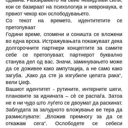
одамна. Разбирањето на овие невидливи сили,
кои се базираат на психологија и невронаука, е
првиот чекор кон ослободувањето.
Со текот на времето, идентитетите се
претопуваат
Години време, спомени и соништа се вложени
во една врска. Истражувањата покажуваат дека
долгорочните партнери концептите за самите
себе се претопуваат, партнерот буквално
станува дел од вас. Значи, заминувањето може
да се доживее како ампутација, а не само како
загуба. „Како да сте ја изгубиле целата рака“,
вели Џеф.
Вашиот идентитет - рутините, интерните шеги,
плановите за иднината – сè се распаѓа. Затоа
не е ни чудо што луѓето се двоумат да раскинат.
Заблудата за залудното вложување ве тера да
размислувате: „Вложив премногу за да се
откажам сега“. Ослободете се себеси