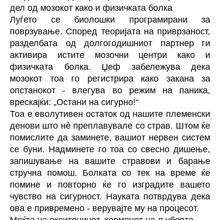
дел од мозокот како и физичката болка
Луѓето се биолошки програмирани за
поврзување. Според теоријата на приврзаност,
разделбата од долгогодишниот партнер ги
активира истите мозочни центри како и
физичката болка. Џеф забележува дека
мозокот тоа го регистрира како закана за
опстанокот - влегува во режим на паника,
врескајќи: „Остани на сигурно!“
Тоа е еволутивен остаток од нашите племенски
денови што нè преплавувале со страв. Штом ќе
помислите да заминете, вашиот нервен систем
се буни. Надминете го тоа со свесно дишење,
запишување на вашите стравови и барање
стручна помош. Болката со тек на време ќе
помине и повторно ќе го изградите вашето
чувство на сигурност. Науката потврдува дека
ова е привремено - верувајте му на процесот.