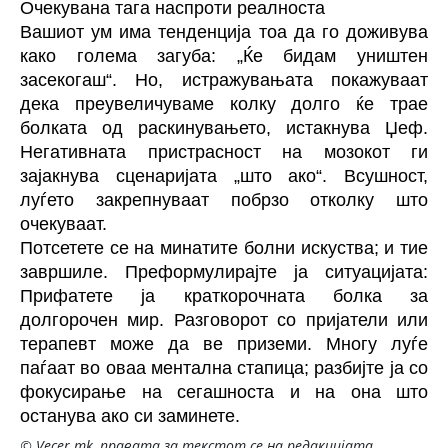
Очекувана тага наспроти реалноста
Вашиот ум има тенденција тоа да го доживува
како голема загуба: „Ќе бидам уништен
засекогаш“. Но, истражувањата покажуваат
дека преувеличуваме колку долго ќе трае
болката од раскинувањето, истакнува Џеф.
Негативната пристрасност на мозокот ги
зајакнува сценаријата „што ако“. Всушност,
луѓето закрепнуваат побрзо отколку што
очекуваат.
Потсетете се на минатите болни искуства; и тие
завршиле. Преформулирајте ја ситуацијата:
Прифатете ја краткорочната болка за
долгорочен мир. Разговорот со пријатели или
терапевт може да ве приземи. Многу луѓе
паѓаат во оваа ментална стапица; разбијте ја со
фокусирање на сегашноста и на она што
останува ако си заминете.
© Vecer.mk, правата за текстот се на редакцијата