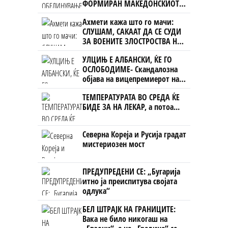
ФОРМИРАН МАКЕДОНСКИОТ
НАЦИОНАЛЕН СОЈУЗ
Ахмети кажа што го мачи:
СЛУШАМ, САКААТ ДА СЕ СУДИ
ЗА ВОЕНИТЕ ЗЛОСТРОСТВА НА
УЧК...
УЛЦИЊ Е АЛБАНСКИ, ЌЕ ГО
ОСЛОБОДИМЕ- Скандалозна
објава на вицепремиерот на
Црна Гора
ТЕМПЕРАТУРАТА ВО СРЕДА ЌЕ
БИДЕ ЗА НА ЛЕКАР, а потоа...
Северна Кореја и Русија градат
мистериозен мост
ПРЕДУПРЕДЕНИ СЕ: „Бугарија
итно ја преиспитува својата
одлука“
БЕЛ ШТРАЈК НА ГРАНИЦИТЕ:
Вака не било никогаш на