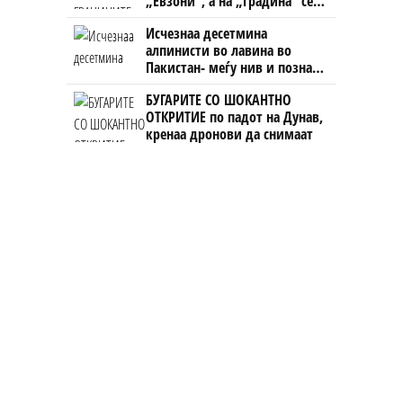
„Евзони“, а на „Градина“ се
чека и пет часа
Исчезнаа десетмина
алпинисти во лавина во
Пакистан- меѓу нив и познат
Непалец
БУГАРИТЕ СО ШОКАНТНО
ОТКРИТИЕ по падот на Дунав,
кренаа дронови да снимаат