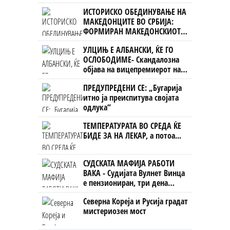
УЧК...
ИСТОРИСКО ОБЕДИНУВАЊЕ НА
МАКЕДОНЦИТЕ ВО СРБИЈА:
ФОРМИРАН МАКЕДОНСКИОТ
НАЦИОНАЛЕН СОЈУЗ
УЛЦИЊ Е АЛБАНСКИ, ЌЕ ГО
ОСЛОБОДИМЕ- Скандалозна
објава на вицепремиерот на
Црна Гора
ПРЕДУПРЕДЕНИ СЕ: „Бугарија
итно ја преиспитува својата
одлука“
ТЕМПЕРАТУРАТА ВО СРЕДА ЌЕ
БИДЕ ЗА НА ЛЕКАР, а потоа...
СУДСКАТА МАФИЈА РАБОТИ
ВАКА - Судијата Вулнет Винца
е пензиониран, три дена
откако му го врати пасошот
Северна Кореја и Русија градат
на бизнисменот Марковски
мистериозен мост