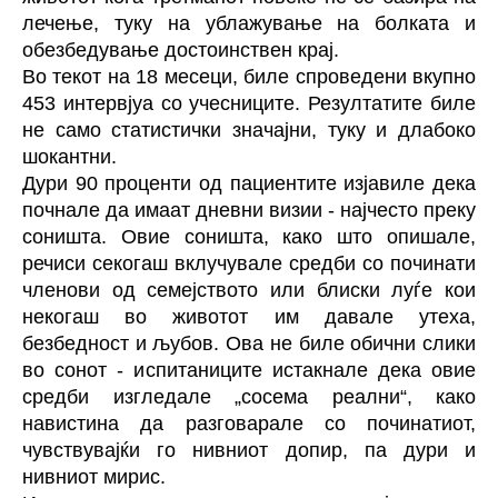
лечење, туку на ублажување на болката и
обезбедување достоинствен крај.
Во текот на 18 месеци, биле спроведени вкупно
453 интервјуа со учесниците. Резултатите биле
не само статистички значајни, туку и длабоко
шокантни.
Дури 90 проценти од пациентите изјавиле дека
почнале да имаат дневни визии - најчесто преку
соништа. Овие соништа, како што опишале,
речиси секогаш вклучувале средби со починати
членови од семејството или блиски луѓе кои
некогаш во животот им давале утеха,
безбедност и љубов. Ова не биле обични слики
во сонот - испитаниците истакнале дека овие
средби изгледале „сосема реални“, како
навистина да разговарале со починатиот,
чувствувајќи го нивниот допир, па дури и
нивниот мирис.