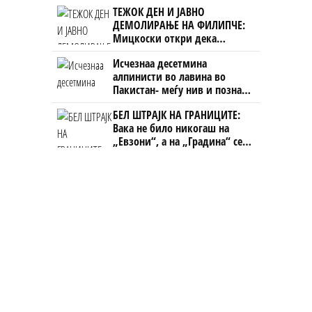
ТЕЖОК ДЕН И ЈАВНО
ДЕМОЛИРАЊЕ НА ФИЛИПЧЕ:
Мицкоски откри дека
човекот појма нема од
Исчезнаа десетмина
ништо, освен за кеш
алпинисти во лавина во
Пакистан- меѓу нив и познат
Непалец
БЕЛ ШТРАЈК НА ГРАНИЦИТЕ:
Вака не било никогаш на
„Евзони“, а на „Градина“ се
чека и пет часа