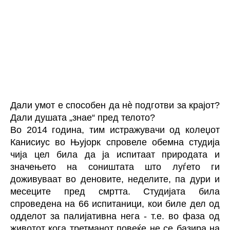
Дали умот е способен да нè подготви за крајот?
Дали душата „знае“ пред телото?
Во 2014 година, тим истражувачи од колеџот
Канисиус во Њујорк спровеле обемна студија
чија цел била да ја испитаат природата и
значењето на соништата што луѓето ги
доживуваат во деновите, неделите, па дури и
месеците пред смртта. Студијата била
спроведена на 66 испитаници, кои биле дел од
одделот за палијативна нега - т.е. во фаза од
животот кога третманот повеќе не се базира на