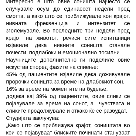
Интересно е што овие соништа најчесто се
случувале осум до единаесет недели пред
смртта, а како што се приближувале кон крајот,
нивната фреквенција и интензитет се
зголемувале. Во последните три недели пред
крајот на животот, речиси сите испитаници
изјавиле дека нивните соништа станале
почести, подлабоки и емоционално посилни.
Научниците дополнително ги поделиле овие
искуства според фазите на спиење:
45% од пациентите изјавиле дека доживувале
пророчки соништа за време на длабокиот сон,
16% за време на моментите на будење,
додека кај 39% од пациентите, овие слики се
појавувале за време на сонот, а чувствата и
сликите продолжувале и откако ќе се разбудат.
Студијата заклучува:
„Како што се приближува крајот, соништата во
кои се појавуваат блиските починати стануваат