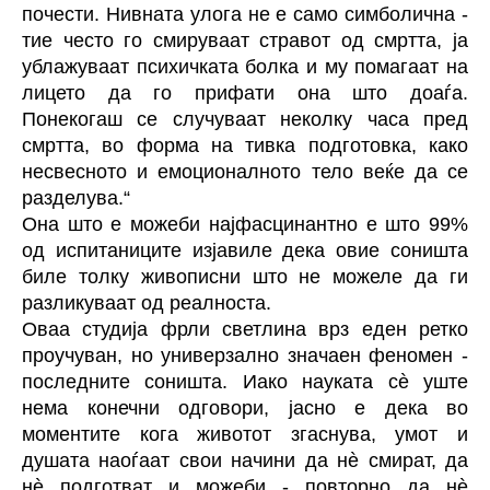
почести. Нивната улога не е само симболична -
тие често го смируваат стравот од смртта, ја
ублажуваат психичката болка и му помагаат на
лицето да го прифати она што доаѓа.
Понекогаш се случуваат неколку часа пред
смртта, во форма на тивка подготовка, како
несвесното и емоционалното тело веќе да се
разделува.“
Она што е можеби најфасцинантно е што 99%
од испитаниците изјавиле дека овие соништа
биле толку живописни што не можеле да ги
разликуваат од реалноста.
Оваа студија фрли светлина врз еден ретко
проучуван, но универзално значаен феномен -
последните соништа. Иако науката сè уште
нема конечни одговори, јасно е дека во
моментите кога животот згаснува, умот и
душата наоѓаат свои начини да нè смират, да
нè подготват и можеби - повторно да нè