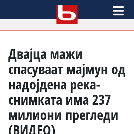
Двајца мажи
спасуваат мајмун од
надојдена река-
снимката има 237
милиони прегледи
(ВИДЕО)