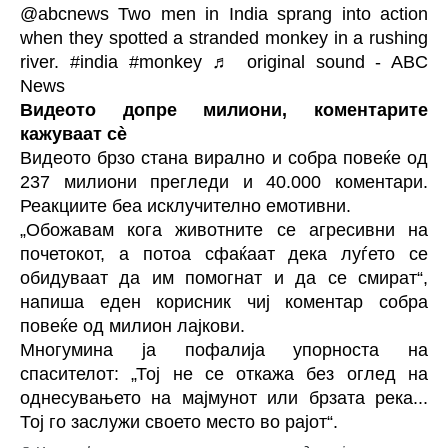
@abcnews
Two men in India sprang into action
when they spotted a stranded monkey in a rushing
river.
#india
#monkey
♬ original sound - ABC
News
Видеото допре милиони, коментарите
кажуваат сè
Видеото брзо стана вирално и собра повеќе од
237 милиони прегледи и 40.000 коментари.
Реакциите беа исклучително емотивни.
„Обожавам кога животните се агресивни на
почетокот, а потоа сфаќаат дека луѓето се
обидуваат да им помогнат и да се смират“,
напиша еден корисник чиј коментар собра
повеќе од милион лајкови.
Многумина ја пофалија упорноста на
спасителот: „Тој не се откажа без оглед на
однесувањето на мајмунот или брзата
река
...
Тој го заслужи своето место во рајот“.