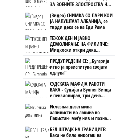
ЗА ВОЕНИТЕ ЗЛОСТРОСТВА НА
УЧК...
(Видео) СНИМКА СО ПАРИ КОИ
ЈА НАПУШТААТ АЛБАНИЈА, се
тврди дека се на Еди Рама
ТЕЖОК ДЕН И ЈАВНО
ДЕМОЛИРАЊЕ НА ФИЛИПЧЕ:
Мицкоски откри дека
човекот појма нема од
ПРЕДУПРЕДЕНИ СЕ: „Бугарија
ништо, освен за кеш
итно ја преиспитува својата
одлука“
СУДСКАТА МАФИЈА РАБОТИ
ВАКА - Судијата Вулнет Винца
е пензиониран, три дена
откако му го врати пасошот
Исчезнаа десетмина
на бизнисменот Марковски
алпинисти во лавина во
Пакистан- меѓу нив и познат
Непалец
БЕЛ ШТРАЈК НА ГРАНИЦИТЕ:
Вака не било никогаш на