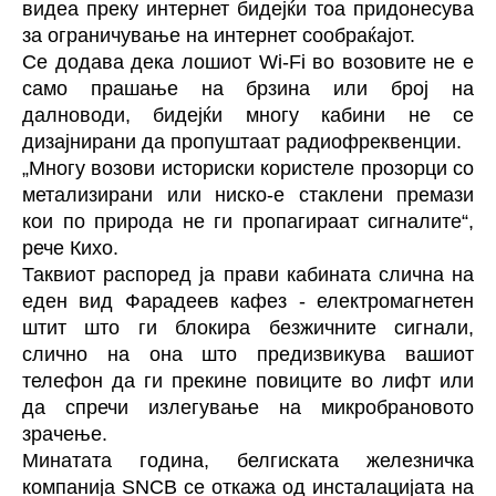
видеа преку интернет бидејќи тоа придонесува
за ограничување на интернет сообраќајот.
Се додава дека лошиот Wi-Fi во возовите не е
само прашање на брзина или број на
далноводи, бидејќи многу кабини не се
дизајнирани да пропуштаат радиофреквенции.
„Многу возови историски користеле прозорци со
метализирани или ниско-e стаклени премази
кои по природа не ги пропагираат сигналите“,
рече Кихо.
Таквиот распоред ја прави кабината слична на
еден вид Фарадеев кафез - електромагнетен
штит што ги блокира безжичните сигнали,
слично на она што предизвикува вашиот
телефон да ги прекине повиците во лифт или
да спречи излегување на микробрановото
зрачење.
Минатата година, белгиската железничка
компанија SNCB се откажа од инсталацијата на