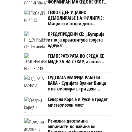
ФОРМИРАН МАКЕДОНСКИОТ
НАЦИОНАЛЕН СОЈУЗ
ТЕЖОК ДЕН И ЈАВНО
ДЕМОЛИРАЊЕ НА ФИЛИПЧЕ:
Мицкоски откри дека
човекот појма нема од
ПРЕДУПРЕДЕНИ СЕ: „Бугарија
ништо, освен за кеш
итно ја преиспитува својата
одлука“
ТЕМПЕРАТУРАТА ВО СРЕДА ЌЕ
БИДЕ ЗА НА ЛЕКАР, а потоа...
СУДСКАТА МАФИЈА РАБОТИ
ВАКА - Судијата Вулнет Винца
е пензиониран, три дена
откако му го врати пасошот
Северна Кореја и Русија градат
на бизнисменот Марковски
мистериозен мост
Исчезнаа десетмина
алпинисти во лавина во