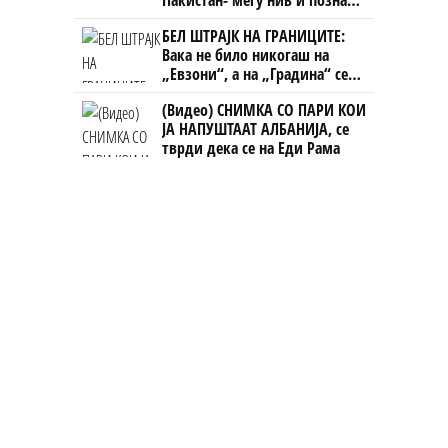
Пакистан- меѓу нив и познат
Непалец
БЕЛ ШТРАЈК НА ГРАНИЦИТЕ:
Вака не било никогаш на
„Евзони“, а на „Градина“ се
чека и пет часа
(Видео) СНИМКА СО ПАРИ КОИ
ЈА НАПУШТААТ АЛБАНИЈА, се
тврди дека се на Еди Рама