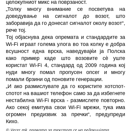
целокупниот микс на поврзаност.
„Толку многу внимание се посветува на
доведување на сигналот до возот, што
заборавија да го донесат сигналот околу возот“,
рече тој.
Тој објаснува дека опремата и стандардите за
Wi-Fi играат голема улога во тоа колку е добра
всушност една врска, наведувајќи ја Полска
како пример каде што возовите сè уште
користат Wi-Fi 4, стандард од 2009 година кој
нуди многу помал пропусен опсег и многу
помали брзини од поновите генерации.
„И ако размислувате да го користите хотспот-
спотот на вашиот телефон само за да избегнете
нестабилна Wi-Fi врска - размислете повторно.
Ако секој емитува свои Wi-Fi мрежи, тука има
огромен предизвик за пречки“, предупреди
Кихо.
© Vecer.mk, правата за текстот се на редакцијата