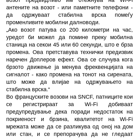
возот предвидливо им отежнува на Wi-Fi
антените на возот - или паметните телефони -
да одржуваат стабилна врска помеѓу
променливите мобилни далноводи.
„Ако возот патува со 200 километри на час,
уредот би можел да помине преку мобилна
станица на секои 45 или 60 секунди, што е брза
промена. Ова претставува технички предизвик
наречен Доплеров ефект. Ова се случува кога
брзото движење ја менува фреквенцијата на
сигналот - како промена на тонот на сирената,
што може да влијае на одржувањето на
стабилна врска.“
Во француските возови на SNCF, патниците кои
се регистрираат за Wi-Fi добиваат
предупредување дека поради недостаток на
покриеност и брзина, квалитетот на Wi-Fi
мрежата може да се разликува од оној на дом
или стан, и се препорачува да не гледаат