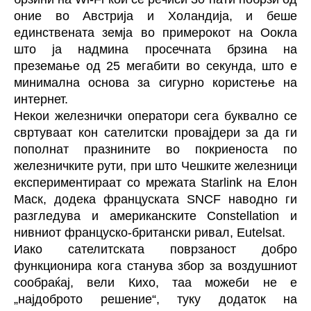
оние во Австрија и Холандија, и беше
единствената земја во примерокот на Оокла
што ја надмина просечната брзина на
преземање од 25 мегабити во секунда, што е
минимална основа за сигурно користење на
интернет.
Некои железнички оператори сега буквално се
свртуваат кон сателитски провајдери за да ги
пополнат празнините во покриеноста по
железничките рути, при што Чешките железници
експериментираат со мрежата Starlink на Елон
Маск, додека француската SNCF наводно ги
разгледува и американските Constellation и
нивниот француско-британски ривал, Eutelsat.
Иако сателитската поврзаност добро
функционира кога станува збор за воздушниот
сообраќај, вели Кихо, таа можеби не е
„најдоброто решение“, туку додаток на