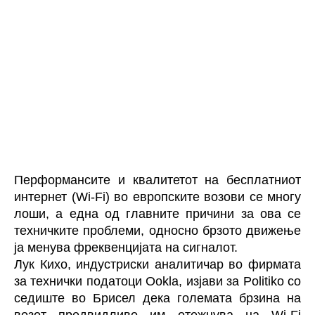
Перформансите и квалитетот на бесплатниот
интернет (Wi-Fi) во европските возови се многу
лоши, а една од главните причини за ова се
техничките проблеми, односно брзото движење
ја менува фреквенцијата на сигналот.
Лук Кихо, индустриски аналитичар во фирмата
за технички податоци Ookla, изјави за Politiko со
седиште во Брисел дека големата брзина на