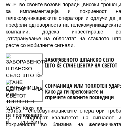
Wi-Fi во своите возови поради „високи трошоци
за имплементација и покриеност на
телекомуникациските оператори и одлучи да ја
префрли одговорноста на телекомуникациските
компании, додека инвестираше во
„отстранување на облогата“ на стаклото што
расте со мобилните сигнали.
ЗАБОРАВЕНОТО ШПАНСКО СЕЛО
ШТО ЌЕ СТАНЕ ЦЕНТАР НА СВЕТОТ
СОНЧАНИЦА ИЛИ ТОПЛОТЕН УДАР:
Како да ги препознаете и
спречите опасните последици
„Затоа, телекомуникациските оператори треба
да го подобрат квалитетот на сигналот и
покриеноста во близина на железничката