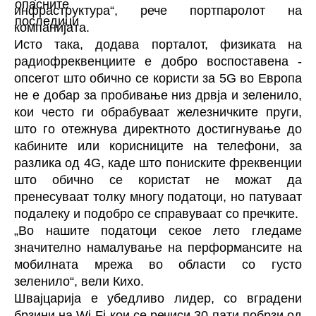
инфраструктура“, рече портпаролот на
компанијата.
Исто така, додава порталот, физиката на
радиофреквенциите е добро воспоставена -
опсегот што обично се користи за 5G во Европа
не е добар за пробивање низ дрвја и зеленило,
кои често ги обрабуваат железничките пруги,
што го отежнува директното достигнување до
кабините или корисниците на телефони, за
разлика од 4G, каде што пониските фреквенции
што обично се користат не можат да
пренесуваат толку многу податоци, но патуваат
подалеку и подобро се справуваат со пречките.
„Во нашите податоци секое лето гледаме
значително намалување на перформансите на
мобилната мрежа во области со густо
зеленило“, вели Кихо.
Швајцарија е убедливо лидер, со вградени
брзини на Wi-Fi кои се речиси 30 пати побрзи од