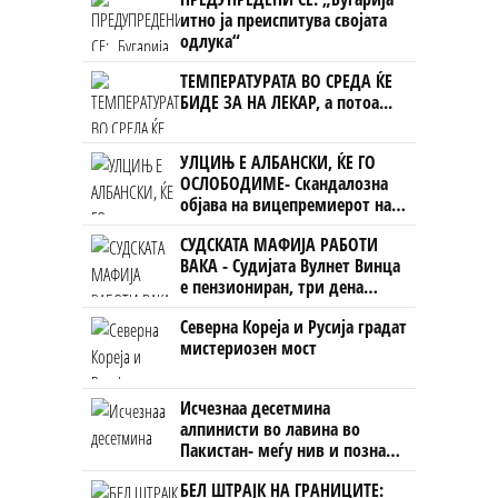
ништо, освен за кеш
итно ја преиспитува својата
одлука“
ТЕМПЕРАТУРАТА ВО СРЕДА ЌЕ
БИДЕ ЗА НА ЛЕКАР, а потоа...
УЛЦИЊ Е АЛБАНСКИ, ЌЕ ГО
ОСЛОБОДИМЕ- Скандалозна
објава на вицепремиерот на
Црна Гора
СУДСКАТА МАФИЈА РАБОТИ
ВАКА - Судијата Вулнет Винца
е пензиониран, три дена
откако му го врати пасошот
Северна Кореја и Русија градат
на бизнисменот Марковски
мистериозен мост
Исчезнаа десетмина
алпинисти во лавина во
Пакистан- меѓу нив и познат
Непалец
БЕЛ ШТРАЈК НА ГРАНИЦИТЕ: