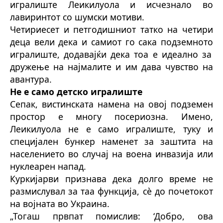
игралиште Леикилуола и исчезнало во
лавиринтот со шумски мотиви.
Четириесет и петгодишниот татко на четири
деца вели дека и самиот
го
сака подземн
о
т
о
игра
лиште
, додавајќи дека т
о
а е идеалн
о
за
дружење на најмалите и им дава чувство на
авантура.
Не е само детск
о
игра
лиште
Сепак, вистинската намена на овој подземен
простор е многу посериозна. Имено,
Леикилуола не е само игра
лиште
, туку и
специјален бункер наменет за заштита на
населението во случај на воена инвазија или
нуклеарен напад.
Куркијарви признава дека долго време не
размислувал за таа функција, сè до почетокот
на војната во Украина.
„Тогаш првпат помислив: ‘Добро, ова