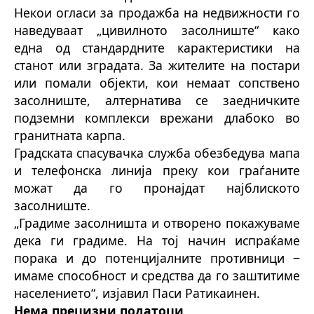
Некои огласи за продажба на недвижности го
наведуваат „цивилното засолниште“ како
една од стандардните карактеристики на
станот или зградата. За жителите на постари
или помали објекти, кои немаат сопствено
засолниште, алтернатива се заедничките
подземни комплекси врежани длабоко во
гранитната карпа.
Градската спасувачка служба обезбедува мапа
и телефонска линија преку кои граѓаните
можат да го пронајдат најблиското
засолниште.
„Градиме засолништа и отворено покажуваме
дека ги градиме. На тој начин испраќаме
порака и до потенцијалните противници ‒
имаме способност и средства да го заштитиме
населението“, изјавил Паси Ратикаинен.
Нема прецизни податоци