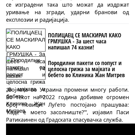
се изградени така што можат да издржат
уривање на згради, ударни бранови од
експлозии и радијација.
ПОЛИЦАЕЦ СЕ МАСКИРАЛ КАКО
ГРМУШКА - За шест часа
напишал 74 казни!
Породилни пакети со попуст и
целосна грижа за мајката и
бебето во Клиника Жан Митрев
„Војната во Украина промени многу работи.
Во текот на 2022 година добивме огромен
број повици. Луѓето постојано прашуваа:
‘Каде е моето засолниште?’“, изјавил Паси
Ратикаинен од Градската спасувачка служба.