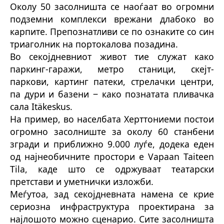
Околу 50 засолништа се наоѓаат во огромни
подземни комплекси врежани длабоко во
карпите. Препознатливи се по ознаките со син
триаголник на портокалова позадина.
Во секојдневниот живот тие служат како
паркинг-гаражи, метро станици, скејт-
паркови, картинг патеки, стрелачки центри,
па дури и базени ‒ како познатата пливачка
сала Itäkeskus.
На пример, во населбата Херттониеми постои
огромно засолниште за околу 60 станбени
згради и приближно 9.000 луѓе, додека еден
од најнеобичните простори е Vapaan Taiteen
Tila, каде што се одржуваат театарски
претстави и уметнички изложби.
Меѓутоа, зад секојдневната намена се крие
сериозна инфраструктура проектирана за
најлошото можно сценарио. Сите засолништа