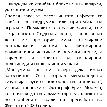
‒ вклучувајќи станбени блокови, канцеларии,
училишта и музеи.
Според законот, засолништата најчесто се
наоѓаат во подрумите или приземјата на
зградите. Помладите генерации Финци, кои
не ја паметат Студената војна, главно знаат
дека тие простории имаат специјални
вентилациски системи за филтрирање
радиоактивни честички и хемиски агенси, а
најчесто ги користат за складирање
велосипеди и новогодишни украси.
„Многумина не ни знаеја дека имаат
засолниште. Сега, поради меѓународната
ситуација, луѓето повторно ги откриваат“,
изјавил шпанскиот фотограф Ериз Морено,
кој почнал да ги документира засолништата
во станбените згради по преселбата во
Финска во 2020 година.