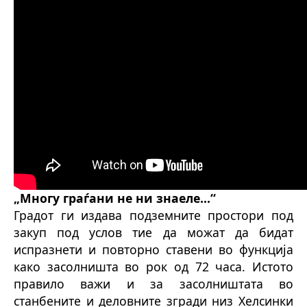
„Многу граѓани не ни знаеле...“
Градот ги издава подземните простори под
закуп под услов тие да можат да бидат
испразнети и повторно ставени во функција
како засолништа во рок од 72 часа. Истото
правило важи и за засолништата во
станбените и деловните згради низ Хелсинки