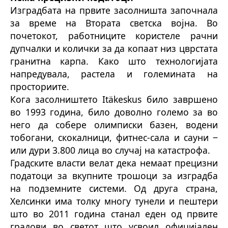
Изградбата на првите засолништа започнала
за време на Втората светска војна. Во
почетокот, работниците користеле рачни
дупчалки и колички за да копаат низ цврстата
гранитна карпа. Како што технологијата
напредувала, растела и големината на
просториите.
Кога засолништето Itäkeskus било завршено
во 1993 година, било доволно големо за во
него да собере олимписки базен, водени
тобогани, скокалници, фитнес-сала и сауни ‒
или дури 3.800 лица во случај на катастрофа.
Градските власти велат дека немаат прецизни
податоци за вкупните трошоци за изградба
на подземните системи. Од друга страна,
Хелсинки има толку многу тунели и пештери
што во 2011 година станал еден од првите
градови во светот што усвоил официјален