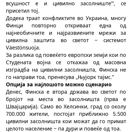
всушност е и цивилно засолниште’“, се
присетил тој.
Додека траат конфликтите во Украина, многу
Финци повторно откриваат една од
најнеобичните и најразвиените мрежи за
цивилна заштита во светот ‒ системот
Väestönsuoja.
За разлика од повеќето европски земји кои по
Студената војна се откажаа од масовна
изградба на цивилни засолништа, Финска не
го направи тоа, пренесува
„Њујорк тајмс
.
“
Опција за најлошото можно сценарио
Денес, Финска е втора држава во светот по
бројот на места во засолништа (прва е
Швајцарија). Само во Хелсинки, град со околу
700.000 жители, постојат приближно 5.500
цивилни засолништа кои можат да го примат
целото население ‒ па дури и повеќе од тоа.