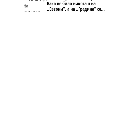
Вака не било никогаш на
„Евзони“, а на „Градина“ се
чека и пет часа