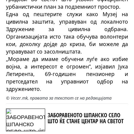
урбанистички план за подземниот простор.
Една од пештерите служи како Музеј на
цивилна заштита, управуван од локалното
Здружение за цивилна одбрана.
Организацијата исто така обучува волонтери
кои, доколку дојде до криза, би можеле да
управуваат со засолништата.
„Мораме да имаме обучени луѓе ако избие
војна, а интересот е огромен“, изјавил Јука
Летирента, 69-годишен пензионер и
претседател на управниот одбор на
здружението.
© Vecer.mk, правата за текстот се на редакцијата
ЗАБОРАВЕНОТО ШПАНСКО СЕЛО
ШТО ЌЕ СТАНЕ ЦЕНТАР НА СВЕТОТ