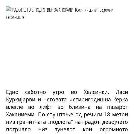
Едно саботно утро во Хелсинки, Ласи
Куркијарви и неговата четиригодишна ќерка
влегле во лифт во близина на пазарот
Хаканиеми. По спуштање од речиси 18 метри
низ гранитната „подлога“ на градот, девојчето
потрчало низ тунелот кон огромното