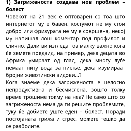
1) Загриженоста создава нов проблем –
болест
Човекот на 21 век е оптоварен со тоа што
интернетот му е бавен, костумот не му стои
добро или фризурата не му е совршена, некој
му напишал лош коментар под профилот и
слично. Дали ви изгледа тоа малку важно кога
ќе земете предвид, на пример, дека децата во
Африка умираат од глад, дека многу луѓе
немаат ниту вода за пиење, дека изумираат
бројни животински видови...?
Кога знаеме дека загриженоста е целосно
непродуктивна и бесмислена, зошто толку
време трошиме токму на неа? Не само што со
загриженоста нема да ги решите проблемите,
туку ќе добиете уште еден – болест. Поради
постојаната грижа и стрес, можете тешко да
се разболите.