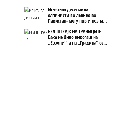
Исчезнаа десетмина
алпинисти во лавина во
Пакистан- меѓу нив и познат
Непалец
БЕЛ ШТРАЈК НА ГРАНИЦИТЕ:
Вака не било никогаш на
„Евзони“, а на „Градина“ се
чека и пет часа