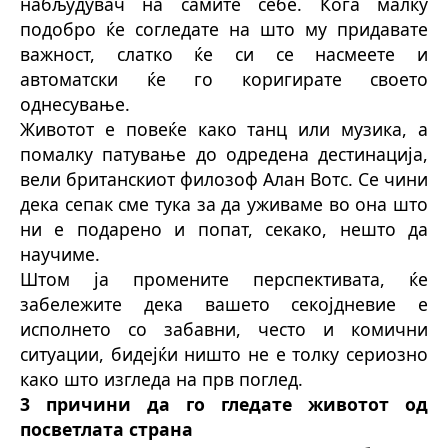
набљудувач на самите себе. Кога малку
подобро ќе согледате на што му придавате
важност, слатко ќе си се насмеете и
автоматски ќе го коригирате своето
однесување.
Животот е повеќе како танц или музика, а
помалку патување до одредена дестинација,
вели британскиот филозоф Алан Вотс. Се чини
дека сепак сме тука за да уживаме во она што
ни е подарено и попат, секако, нешто да
научиме.
Штом ја промените перспективата, ќе
забележите дека вашето секојдневие е
исполнето со забавни, често и комични
ситуации, бидејќи ништо не е толку сериозно
како што изгледа на прв поглед.
3 причини да го гледате животот од
посветлата страна