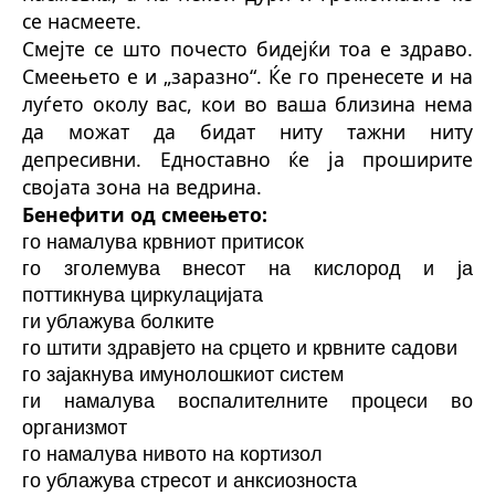
се насмеете.
Смејте се што почесто бидејќи тоа е здраво.
Смеењето е и „заразно“. Ќе го пренесете и на
луѓето околу вас, кои во ваша близина нема
да можат да бидат ниту тажни ниту
депресивни. Едноставно ќе ја проширите
својата зона на ведрина.
Бенефити од смеењето:
го намалува крвниот притисок
го зголемува внесот на кислород и ја
поттикнува циркулацијата
ги ублажува болките
го штити здравјето на срцето и крвните садови
го зајакнува имунолошкиот систем
ги намалува воспалителните процеси во
организмот
го намалува нивото на кортизол
го ублажува стресот и анксиозноста