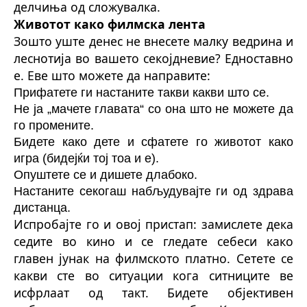
делчиња од сложувалка.
Животот како филмска лента
Зошто уште денес не внесете малку ведрина и
леснотија во вашето секојдневие? Едноставно
е. Еве што можете да направите:
Прифатете ги настаните такви какви што се.
Не ја „мачете главата“ со она што не можете да
го промените.
Бидете како дете и сфатете го животот како
игра (бидејќи тој тоа и е).
Опуштете се и дишете длабоко.
Настаните секогаш набљудувајте ги од здрава
дистанца.
Испробајте го и овој пристап: замислете дека
седите во кино и се гледате себеси како
главен јунак на филмското платно. Сетете се
какви сте во ситуации кога ситниците ве
исфрлаат од такт. Бидете објективен