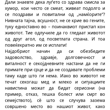
Дали знаевте дека луѓето со здрава смисла за
хумор, кои често се смеат, живеат подолго и
се поздрави и повитални од „намќорите“?
Нивната тајна, всушност, не се крие во гените,
туку едноставно во – поинаквиот пристап кон
животот. Тие одлучиле да го гледаат животот
од друг агол, од посветлата страна. И тоа
повеќекратно им се исплати!
Најдобриот начин да си обезбедите
задоволство, здравје, долговечност и
виталност е секојдневните настани да не ги
примате при срце и да не создавате проблеми
таму каде што ги нема. Иако во животот не
течат секогаш мед и млеко и ситуациите
навистина можат да бидат сериозни (на
пример, отказ, тешка болест или смрт во
семејството), сè што се случува зазема
совршено место во нашиот живот, како