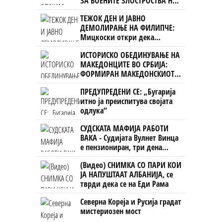
ЗА ВОЕНИТЕ ЗЛОСТРОСТВА НА
УЧК...
ТЕЖОК ДЕН И ЈАВНО
ДЕМОЛИРАЊЕ НА ФИЛИПЧЕ:
Мицкоски откри дека
човекот појма нема од
ИСТОРИСКО ОБЕДИНУВАЊЕ НА
ништо, освен за кеш
МАКЕДОНЦИТЕ ВО СРБИЈА:
ФОРМИРАН МАКЕДОНСКИОТ
НАЦИОНАЛЕН СОЈУЗ
ПРЕДУПРЕДЕНИ СЕ: „Бугарија
итно ја преиспитува својата
одлука“
СУДСКАТА МАФИЈА РАБОТИ
ВАКА - Судијата Вулнет Винца
е пензиониран, три дена
откако му го врати пасошот
(Видео) СНИМКА СО ПАРИ КОИ
на бизнисменот Марковски
ЈА НАПУШТААТ АЛБАНИЈА, се
тврди дека се на Еди Рама
Северна Кореја и Русија градат
мистериозен мост