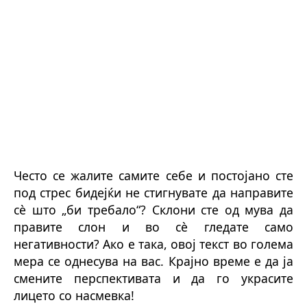
Често се жалите самите себе и постојано сте
под стрес бидејќи не стигнувате да направите
сè што „би требало“? Склони сте од мува да
правите слон и во сè гледате само
негативности? Ако е така, овој текст во голема
мера се однесува на вас. Крајно време е да ја
смените перспективата и да
го украсите
лицето со
насмевка!