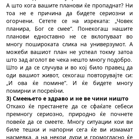
А што кога вашите планови ќе пропаднат? Ни
тоа не е причина да бидете сериозни и
огорчени. Сетете се на изреката: „Човек
планира, Бог се смее“. Понекогаш нашите
планови едноставно не се вклопуваат во
многу пошироката слика на универзумот. А
можеби вашиот план не успеал токму затоа
што зад аголот ве чека нешто многу подобро.
Што и да се случува и во кој било правец да
оди вашиот живот, секогаш повторувајте си:
„И ова ќе помине“. И ќе бидете многу
помирни и посреќни.
3) Смеењето е здраво и не ве чини ништо
Откако ќе престанете да се сфаќате себеси
премногу сериозно, природно ќе почнете
повеќе да се смеете. Многу ситуации кои ви
биле тешки и напорни сега ќе ви измамат
насмевка, а на некои дури и громогласно ќе