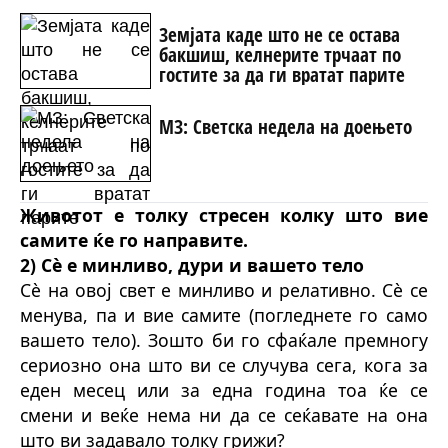
Земјата каде што не се остава
бакшиш, келнерите трчаат по
гостите за да ги вратат парите
МЗ: Светска недела на доењето
Животот е толку стресен колку што вие
самите ќе го направите.
2) Сè е минливо, дури и вашето тело
Сè на овој свет е минливо и релативно. Сè се
менува, па и вие самите (погледнете го само
вашето тело). Зошто би го сфаќале премногу
сериозно она што ви се случува сега, кога за
еден месец или за една година тоа ќе се
смени и веќе нема ни да се сеќавате на она
што ви задавало толку грижи?