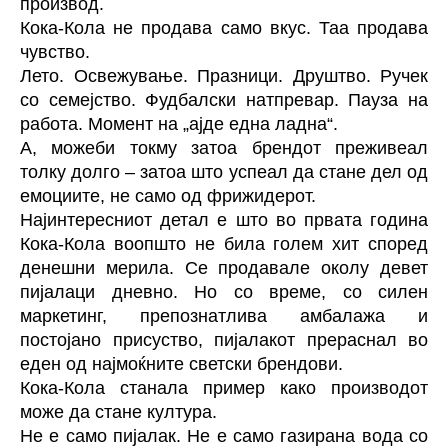
производ.
Кока-Кола не продава само вкус. Таа продава
чувство.
Лето. Освежување. Празници. Друштво. Ручек
со семејство. Фудбалски натпревар. Пауза на
работа. Момент на „ајде една ладна“.
А, можеби токму затоа брендот преживеал
толку долго – затоа што успеал да стане дел од
емоциите, не само од фрижидерот.
Најинтересниот детал е што во првата година
Кока-Кола воопшто не била голем хит според
денешни мерила. Се продавале околу девет
пијалаци дневно. Но со време, со силен
маркетинг, препознатлива амбалажа и
постојано присуство, пијалакот прераснал во
еден од најмоќните светски брендови.
Кока-Кола станала пример како производот
може да стане култура.
Не е само пијалак. Не е само газирана вода со