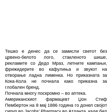
Тешко е денес да се замисли светот без
црвено-белото лого, стакленото шише,
рекламите со Дедо Мраз, летните кампањи,
фрижидерите во кафулиња и звукот на
отворање ладна лименка. Но приказната за
Кока-Кола не почнала како приказна за
глобален бренд.
Почнала многу поскромно – во аптека.
Американскиот фармацевт Џон Стиф
Пембертон на 8 мај 1886 година го донел својот
сируп во Jacobs’ Pharmacy во Атланта, каде бил