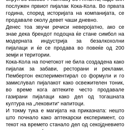
послужен првиот пијалак Кока-Кола. Во првата
година, според историјата на компанијата, се
продавале околу девет чаши дневно.
Денес тоа звучи речиси неверојатно, ако се
знае дека брендот подоцна ќе стане симбол на
модерната индустрија за безалкохолни
пијалаци и ќе се продава во повеќе од 200
земји и територии.
Кока-Кола на почетокот не била создадена како
пијалак за забави, ресторани и реклами.
Пембертон експериментирал со формули и го
замислувал пијалакот како освежителен тоник,
во време кога аптеките често продавале
газирани пијалаци како дел од тогашната
култура на „лековити“ напитoци.
И токму тука е магијата на приказната: нешто
што почнало како аптекарски експеримент, со
текот на времето станало дел од секојдневието