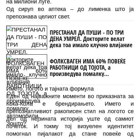
на милиони луѓе.
Од сируп во аптека – до лименка што ја
препознава целиот свет.
ПРЕСТАНАЛ ДА ПУШИ - ПО ТРИ
ДЕНА УМРЕЛ. Докторите велат
дека тоа имало клучно влијание
ФОЛКСВАГЕН ИМА 60% ПОВЕЌЕ
РАБОТНИЦИ ОД ТОЈОТА, а
произведува помалку
автомобили. Зошто?
Името, логото и тајната формула
Еден од најважните моменти во приказната за
Кока-Кола е брендирањето. Името и
препознатливиот ракописен стил на логото се
дел од нејзината историја уште од самиот
почеток. И токму тој визуелен идентитет
помогнал пијалакот да стане повеќе од