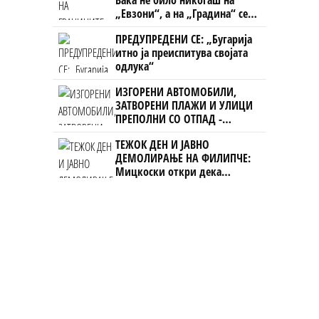
Вака не било никогаш на
„Евзони“, а на „Градина“ се
чека и пет часа
ПРЕДУПРЕДЕНИ СЕ: „Бугарија
итно ја преиспитува својата
одлука“
ИЗГОРЕНИ АВТОМОБИЛИ,
ЗАТВОРЕНИ ПЛАЖИ И УЛИЦИ
ПРЕПОЛНИ СО ОТПАД -
Фнидек во хаос по
ТЕЖОК ДЕН И ЈАВНО
мигрантскиот бран кон Сеута
ДЕМОЛИРАЊЕ НА ФИЛИПЧЕ:
Мицкоски откри дека
човекот појма нема од
ништо, освен за кеш