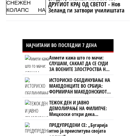
ДРУГИОТ КРАЈ ОД СВЕТОТ - Нов
Зеланд ги затвори училиштата
НАЈЧИТАНИ ВО ПОСЛЕДНИ 7 ДЕНА
Ахмети кажа што го мачи:
СЛУШАМ, САКААТ ДА СЕ СУДИ
ЗА ВОЕНИТЕ ЗЛОСТРОСТВА НА
УЧК...
ИСТОРИСКО ОБЕДИНУВАЊЕ НА
МАКЕДОНЦИТЕ ВО СРБИЈА:
ФОРМИРАН МАКЕДОНСКИОТ
НАЦИОНАЛЕН СОЈУЗ
ТЕЖОК ДЕН И ЈАВНО
ДЕМОЛИРАЊЕ НА ФИЛИПЧЕ:
Мицкоски откри дека
човекот појма нема од
ПРЕДУПРЕДЕНИ СЕ: „Бугарија
ништо, освен за кеш
итно ја преиспитува својата