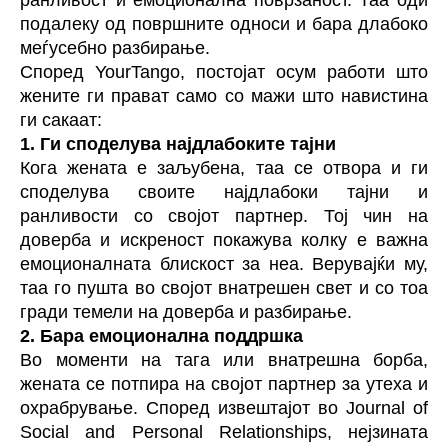
ранливост и емоционална поврзаност. Таа оди
подалеку од површните односи и бара длабоко
меѓусебно разбирање.
Според YourTango, постојат осум работи што
жените ги прават само со мажи што навистина
ги сакаат:
1. Ги споделува најдлабоките тајни
Кога жената е заљубена, таа се отвора и ги
споделува своите најдлабоки тајни и
ранливости со својот партнер. Тој чин на
доверба и искреност покажува колку е важна
емоционалната блискост за неа. Верувајќи му,
таа го пушта во својот внатрешен свет и со тоа
гради темели на доверба и разбирање.
2. Бара емоционална поддршка
Во моменти на тага или внатрешна борба,
жената се потпира на својот партнер за утеха и
охрабрување. Според извештајот во Journal of
Social and Personal Relationships, нејзината