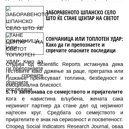
ЗАБОРАВЕНОТО ШПАНСКО СЕЛО
ШТО ЌЕ СТАНЕ ЦЕНТАР НА СВЕТОТ
СОНЧАНИЦА ИЛИ ТОПЛОТЕН УДАР:
Како да ги препознаете и
спречите опасните последици
Студија од Scientific Reports истакнува дека
гестовите како држење за раце, прегратка или
гушкање пренесуваат топлина, безбедност и
емоционална блискост.
5. Го запознава со семејството и пријателите
Кога е навистина вљубена, жената сака
нејзиниот партнер да стане дел од нејзиниот
најтесен круг. Средбата со семејството и
пријателите е знак на сериозност и посветеност.
Според Social Indicators Research Journal, оваа