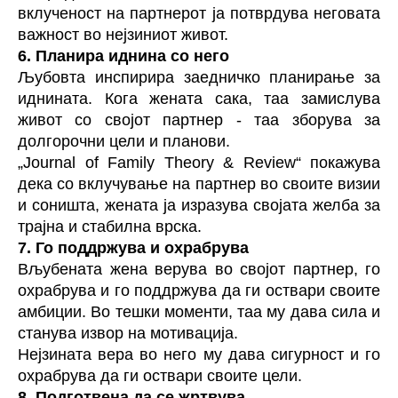
вклученост на партнерот ја потврдува неговата
важност во нејзиниот живот.
6. Планира иднина со него
Љубовта инспирира заедничко планирање за
иднината. Кога жената сака, таа замислува
живот со својот партнер - таа зборува за
долгорочни цели и планови.
„Journal of Family Theory & Review“ покажува
дека со вклучување на партнер во своите визии
и соништа, жената ја изразува својата желба за
трајна и стабилна врска.
7. Го поддржува и охрабрува
Вљубената жена верува во својот партнер, го
охрабрува и го поддржува да ги оствари своите
амбиции. Во тешки моменти, таа му дава сила и
станува извор на мотивација.
Нејзината вера во него му дава сигурност и го
охрабрува да ги оствари своите цели.
8. Подготвена да се жртвува