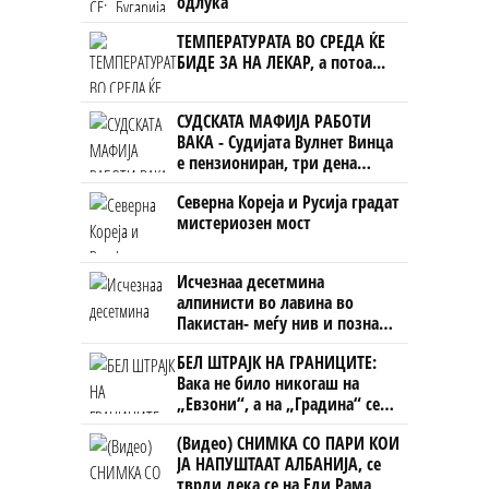
одлука“
ТЕМПЕРАТУРАТА ВО СРЕДА ЌЕ
БИДЕ ЗА НА ЛЕКАР, а потоа...
СУДСКАТА МАФИЈА РАБОТИ
ВАКА - Судијата Вулнет Винца
е пензиониран, три дена
откако му го врати пасошот
Северна Кореја и Русија градат
на бизнисменот Марковски
мистериозен мост
Исчезнаа десетмина
алпинисти во лавина во
Пакистан- меѓу нив и познат
Непалец
БЕЛ ШТРАЈК НА ГРАНИЦИТЕ:
Вака не било никогаш на
„Евзони“, а на „Градина“ се
чека и пет часа
(Видео) СНИМКА СО ПАРИ КОИ
ЈА НАПУШТААТ АЛБАНИЈА, се
тврди дека се на Еди Рама