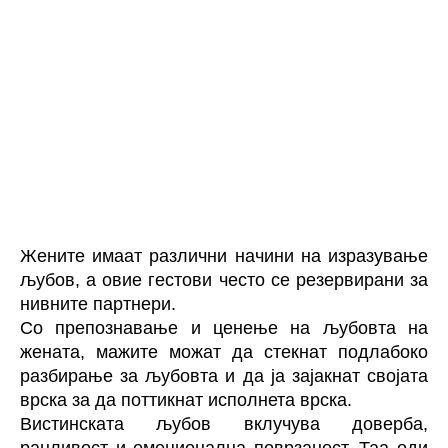
Жените имаат различни начини на изразување
љубов, а овие гестови често се резервирани за
нивните партнери.
Со препознавање и ценење на љубовта на
жената, мажите можат да стекнат подлабоко
разбирање за љубовта и да ја зајакнат својата
врска за да поттикнат исполнета врска.
Вистинската љубов вклучува доверба,