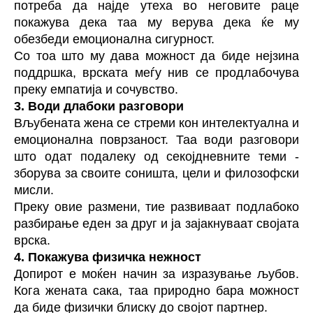
потреба да најде утеха во неговите раце
покажува дека таа му верува дека ќе му
обезбеди емоционална сигурност.
Со тоа што му дава можност да биде нејзина
поддршка, врската меѓу нив се продлабочува
преку емпатија и сочувство.
3. Води длабоки разговори
Вљубената жена се стреми кон интелектуална и
емоционална поврзаност. Таа води разговори
што одат подалеку од секојдневните теми -
зборува за своите соништа, цели и филозофски
мисли.
Преку овие размени, тие развиваат подлабоко
разбирање еден за друг и ја зајакнуваат својата
врска.
4. Покажува физичка нежност
Допирот е моќен начин за изразување љубов.
Кога жената сака, таа природно бара можност
да биде физички блиску до својот партнер.