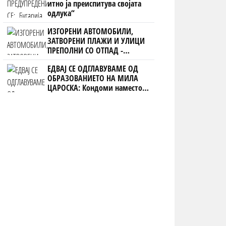
итно ја преиспитува својата
одлука“
ИЗГОРЕНИ АВТОМОБИЛИ,
ЗАТВОРЕНИ ПЛАЖИ И УЛИЦИ
ПРЕПОЛНИ СО ОТПАД -
Фнидек во хаос по
ЕДВАЈ СЕ ОДГЛАВУВАМЕ ОД
мигрантскиот бран кон Сеута
ОБРАЗОВАНИЕТО НА МИЛА
ЦАРОСКА: Кондоми наместо
книги