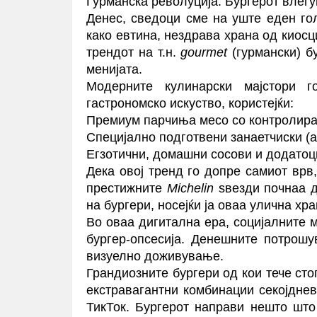
Гурманска револуција: Бургерот влегу
Денес, сведоци сме на уште еден го
како евтина, нездрава храна од киосц
трендот на т.н.
gourmet
(гурмански) б
менијата.
Модерните кулинарски мајстори 
гастрономско искуство, користејќи:
Премиум парчиња месо со контролиран
Специјално подготвени занаетчиски (a
Егзотични, домашни сосови и додатоц
Дека овој тренд го допре самиот врв
престижните
Michelin
ѕвезди почнаа д
на бургери, носејќи ја оваа улична хр
Во оваа дигитална ера, социјалните 
бургер-опсесија. Денешните потрошу
визуелно доживување.
Грандиозните бургери од кои тече сто
екстравагантни комбинации секојдне
ТикТок. Бургерот направи нешто што