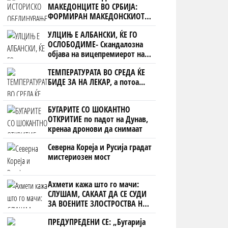
МАКЕДОНЦИТЕ ВО СРБИЈА:
ФОРМИРАН МАКЕДОНСКИОТ
НАЦИОНАЛЕН СОЈУЗ
УЛЦИЊ Е АЛБАНСКИ, ЌЕ ГО
ОСЛОБОДИМЕ- Скандалозна
објава на вицепремиерот на
Црна Гора
ТЕМПЕРАТУРАТА ВО СРЕДА ЌЕ
БИДЕ ЗА НА ЛЕКАР, а потоа...
БУГАРИТЕ СО ШОКАНТНО
ОТКРИТИЕ по падот на Дунав,
кренаа дронови да снимаат
Северна Кореја и Русија градат
мистериозен мост
Ахмети кажа што го мачи:
СЛУШАМ, САКААТ ДА СЕ СУДИ
ЗА ВОЕНИТЕ ЗЛОСТРОСТВА НА
УЧК...
ПРЕДУПРЕДЕНИ СЕ: „Бугарија