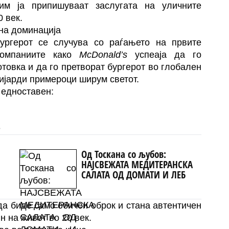
им ја припишуваат заслугата на уличните
 век.
лна доминација
ургерот се случува со раѓањето на првите
Компаниите како
McDonald’s
успеаја да го
товка и да го претворат бургерот во глобален
лијарди примероци ширум светот.
 едноставен:
е
Од Тоскана со љубов:
НАЈСВЕЖАТА МЕДИТЕРАНСКА
САЛАТА ОД ДОМАТИ И ЛЕБ
да биде само обичен оброк и стана автентичен
 на живот во 20 век.