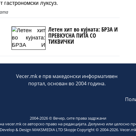
т гастрономски луксуз.
јата
Летен хит во кујната: БРЗА И
ПРЕВКУСНА ПИТА СО
ТИКВИЧКИ
ери
Vecer.mk е прв македонски информативен
портал, основан во 2004 година.
Поли
2004-
2026
© Вечер, сите права задржани
на vecer.mk се авторско право на редакцијата. Делумно или целосно п
Develop & Design MAKSMEDIA LTD Skopje Copyright © 2004-
2026
. Vecer.m