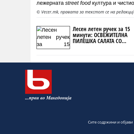
лежерната
street food
култура и чистио
© Vecer.mk, правата за текстот се на редакци
Лесен летен ручек за 15
минути: ОСВЕЖИТЕЛНА
ПИЛЕШКА САЛАТА СО
АВОКАДО по рецепт на М
Бери
Сите содржини и објави 