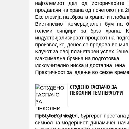
најголемиот дел од историчарите 
продавачи на храна од почетокот на 20
Експлозија на „брзата храна“ и глоба
Вистинскиот комерцијален бум на б
големи синџири за брза храна. 
индустријализираат процесот на подго
производ кој денес се продава во ми
Клучот за овој планетарен успех беше
Максимална брзина на подготовка
Исклучително ниска и достапна цена
Практичност за јадење во секое врем
СТУДЕНО ГАСПАЧО ЗА
ПЕКОЛНИ ТЕМПЕРАТУРИ
Преку овој модел, бургерот престана 
симбол на модерниот, динамичен начин