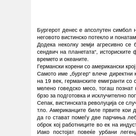
Бургерот денес е апсолутен симбол н
неговото вистинско потекло и поната
Додека неколку земји агресивно се б
сендвич на планетата“, историските
времето и океаните.
Германски корени со американски крој
Самото име „бургер“ влече директни 
на 19 век, германските емигранти со 
мелено говедско месо, тогаш познат
брзо за подготовка и исклучително по
Сепак, вистинската револуција се слу
тло. Американците биле првите кои д
да го стават помеѓу две парчиња леб
оброк кој работниците во ек на инду
Иако постојат повеќе урбани леген