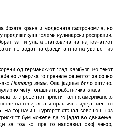
а брзата храна и модерната гастрономија, но
му предизвикува големи кулинарски расправии.
орат за титулата „татковина на најпознатиот
 факти нè водат на фасцинантно патување низ
корени од германскиот град Хамбург. Во текот
себе во Америка го пренеле рецептот за сочно
 како
Hamburg steak
. Ова јадење било евтино,
пуларно меѓу тогашната работничка класа.
чила кога рецептот пристигнал на американско
ошле на генијална и практична идеја, месото
. На тој начин, бургерот станал совршен, брз
стрискиот бум можеле да го јадат во движење.
ди за тоа кој прв го направил овој чекор,