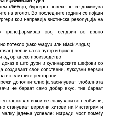
ва во високата кујна
лем пресврт, бургерот повеќе не се доживува
ите на аголот. Во последните години се појави
ургери кои направија вистинска револуција на
го трансформираа овој сендвич во врвно
о потекло (како Wagyu или Black Angus)
rtisan) лепчиња со путер и бриош
и од органско производство
, доказ е што дури и кулинарските шефови со
а создаваат свои сопствени, луксузни верзии
ана во елитните ресторани.
мрежи дополнително ја засилуваат глобалната
вачи не бараат само добар вкус, тие бараат
пен кашкавал и кои се спакувани во необични,
вно стануваат вирални хитови на Инстаграм и
 малку јадења успеале: изгради мост помеѓу