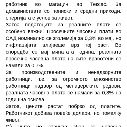
работник во магацин во Тексас. За
домаќинствата со пониски и средни приходи,
енергијата е услов за живот.
Затоа податоците за реалните плати се
особено важни. Просечните часовни плати во
САД номинално се зголемија за 0,3% во мај, но
инфлацијата влијаеше врз тој раст. Во
споредба со мај минатата година, реалната
просечна часовна плата на сите вработени се
намали за 0,7%.
За производствените и ненадзорните
работници, т.е. за огромното мнозинство
работници надвор од менаџерските редови,
реалната часовна плата се намали за 0,8% на
годишна основа.
Затоа, цените растат побрзо од платите.
Работникот добива повеќе долари, но помалку
живот.
Сè уште не станува збор за целосна