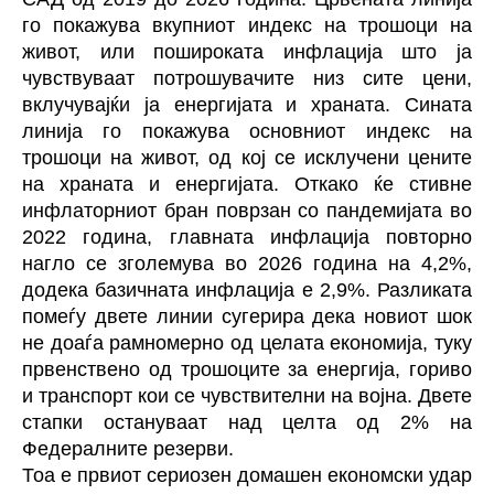
го покажува вкупниот индекс на трошоци на
живот, или пошироката инфлација што ја
чувствуваат потрошувачите низ сите цени,
вклучувајќи ја енергијата и храната. Сината
линија го покажува основниот индекс на
трошоци на живот, од кој се исклучени цените
на храната и енергијата. Откако ќе стивне
инфлаторниот бран поврзан со пандемијата во
2022 година, главната инфлација повторно
нагло се зголемува во 2026 година на 4,2%,
додека базичната инфлација е 2,9%. Разликата
помеѓу двете линии сугерира дека новиот шок
не доаѓа рамномерно од целата економија, туку
првенствено од трошоците за енергија, гориво
и транспорт кои се чувствителни на војна. Двете
стапки остануваат над целта од 2% на
Федералните резерви.
Тоа е првиот сериозен домашен економски удар