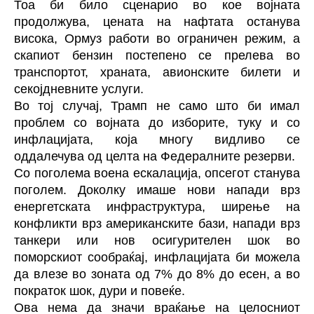
Тоа би било сценарио во кое војната
продолжува, цената на нафтата останува
висока, Ормуз работи во ограничен режим, а
скапиот бензин постепено се прелева во
транспортот, храната, авионските билети и
секојдневните услуги.
Во тој случај, Трамп не само што би имал
проблем со војната до изборите, туку и со
инфлацијата, која многу видливо се
оддалечува од целта на Федералните резерви.
Со поголема воена ескалација, опсегот станува
поголем. Доколку имаше нови напади врз
енергетската инфраструктура, ширење на
конфликти врз американските бази, напади врз
танкери или нов осигурителен шок во
поморскиот сообраќај, инфлацијата би можела
да влезе во зоната од 7% до 8% до есен, а во
пократок шок, дури и повеќе.
Ова нема да значи враќање на целосниот