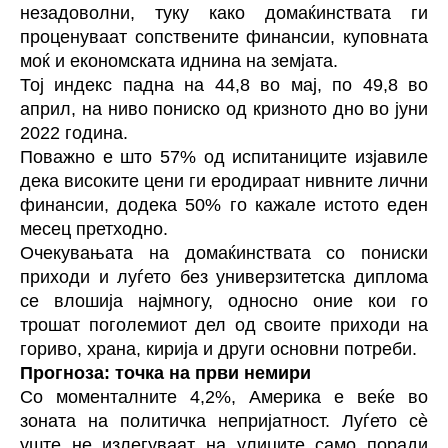
незадоволни, туку како домаќинствата ги
проценуваат сопствените финансии, куповната
моќ и економската иднина на земјата.
Тој индекс падна на 44,8 во мај, по 49,8 во
април, на ниво пониско од кризното дно во јуни
2022 година.
Поважно е што 57% од испитаниците изјавиле
дека високите цени ги еродираат нивните лични
финансии, додека 50% го кажале истото еден
месец претходно.
Очекувањата на домаќинствата со пониски
приходи и луѓето без универзитетска диплома
се влошија најмногу, односно оние кои го
трошат поголемиот дел од своите приходи на
гориво, храна, кирија и други основни потреби.
Прогноза: точка на први немири
Со моменталните 4,2%, Америка е веќе во
зоната на политичка непријатност. Луѓето сè
уште не излегуваат на улиците само поради