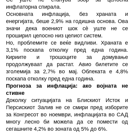
инфлаторна спирала.
Основната инфлација, без храната и
енергијата, беше 2,9% на годишна основа. Ова
значи дека воениот шок сè уште не се
проширил целосно низ целиот систем.
Но, проблемите се веќе видливи. Храната е
3,1% поскапа отколку пред една година.
Кириите и трошоците за домување
продолжуваат да растат. Авио билетите се
зголемија за 2,7% во мај. Облеката е 4,8%
поскапа отколку пред една година.
Прогноза за инфлација: ако војната не
стивне
Доколку ситуацијата на Блискиот Исток и
Персискиот Залив не се смири пред изборите
за Конгресот во ноември, инфлацијата во САД
многу лесно би можела да се помести од
сегашните 4,2% во зоната од 5% до 6%.