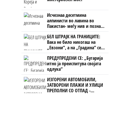
Исчезнаа десетмина
алпинисти во лавина во
Пакистан- меѓу нив и познат
Непалец
БЕЛ ШТРАЈК НА ГРАНИЦИТЕ:
Вака не било никогаш на
„Евзони“, а на „Градина“ се
чека и пет часа
ПРЕДУПРЕДЕНИ СЕ: „Бугарија
итно ја преиспитува својата
одлука“
ИЗГОРЕНИ АВТОМОБИЛИ,
ЗАТВОРЕНИ ПЛАЖИ И УЛИЦИ
ПРЕПОЛНИ СО ОТПАД -
Фнидек во хаос по
мигрантскиот бран кон Сеута