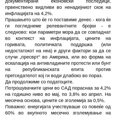
документирани економски последици,
првенствено видливи во ненадејниот скок на
инфлацијата на 4,2%.
Прашањето што ќе го поставиме денес - кога ќе
ги погледнеме релевантните бројки - е
следново: кои параметри мора да се совпаднат
во контекст на инфлацијата, цените на
горивата, политичката поддршка (или
недостатокот на неа) и други фактори за да се
случи „пресврт“ во Америка, или во форма на
ескалација на антивладините протести или бунт
на републиканската елита против
претседателот кој ги води длабоко во пораз.
Да продолжиме со податоците.
Потрошувачките цени во САД пораснаа за 4,2%
на годишно ниво во мај, по 3,8% во април. На
месечна основа, цените се зголемија за 0,5%.
Поважно: енергијата учествуваше со повеќе од
60% во вкупното месечно зголемување на