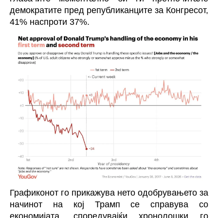
демократите пред републиканците за Конгресот,
41% наспроти 37%.
Графиконот го прикажува нето одобрувањето за
начинот на кој Трамп се справува со
економијата, споредувајќи хронолошки го