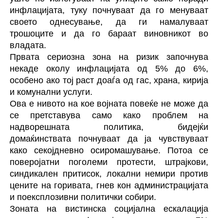
инфлацијата, туку почнуваат да го менуваат
своето однесување, да ги намалуваат
трошоците и да го бараат виновникот во
владата.
Првата сериозна зона на ризик започнува
некаде околу инфлацијата од 5% до 6%,
особено ако тој раст доаѓа од гас, храна, кирија
и комунални услуги.
Ова е нивото на кое војната повеќе не може да
се претставува само како проблем на
надворешната политика, бидејќи
домаќинствата почнуваат да ја чувствуваат
како секојдневно осиромашување. Потоа се
поверојатни поголеми протести, штрајкови,
синдикален притисок, локални немири против
цените на горивата, гнев кон администрацијата
и поексплозивни политички собири.
Зоната на вистинска социјална ескалација