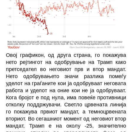
Овој графикон, од друга страна, го покажува
нето рејтингот на одобрување на Трамп како
претседател во неговиот прв и втор мандат.
Нето одобрувањето значи разлика помеѓу
уделот на граѓаните кои ја одобруваат неговата
работа и уделот на оние кои не ја одобруваат.
Кога бројот е под нула, има повеќе противници
отколку поддржувачи. Светло црвената линија
го покажува првиот мандат, а темноцрвената
вториот. Во сегашниот момент од неговиот втор
мандат, Трамп е на околу -25, значително