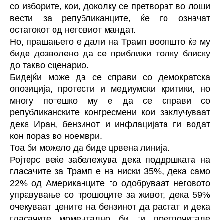
со изборите, кои, доколку се претворат во лоши
вести за републиканците, ќе го означат
остатокот од неговиот мандат.
Но, прашањето е дали на Трамп воопшто ќе му
биде дозволено да се приближи толку блиску
до такво сценарио.
Бидејќи може да се справи со демократска
опозиција, протести и медиумски критики, но
многу потешко му е да се справи со
републиканските конгресмени кои заклучуваат
дека Иран, бензинот и инфлацијата ги водат
кон пораз во ноември.
Тоа би можело да биде црвена линија.
Ројтерс веќе забележува дека поддршката на
гласачите за Трамп е на ниски 35%, дека само
22% од Американците го одобруваат неговото
управување со трошоците за живот, дека 59%
очекуваат цените на бензинот да растат и дека
гласачите моментално би ги претпочитале