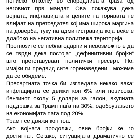
пониско отколку во споредливата фаза од
неговиот прв мандат. Ова покажува дека
војната, инфлацијата и цените на горивата не
влијаат на претседател кој има широка маргина
на доверба, туку на администрација која веќе е
длабоко на негативна политичка територија.
Прогнозите се неблагодарни и невозможно е да
се тврди дека постојат „дефинитивни бројки“
што претставуваат политички пресврт. Но,
имајќи ги предвид сите горенаведени - можеме
да се обидеме.
Пресвртната точка би изгледала некако вака:
инфлацијата се движи кон 6% или повисока,
бензинот околу 5 долари за галон, вкупната
поддршка за Трамп паѓа на 30%, одобрувањето
на економијата паѓа под 20%.
Трамп се движи кон тоа.
Ако војната продолжи, овие бројки ќе го
достигнат. Секако, ситуацијата драматично се