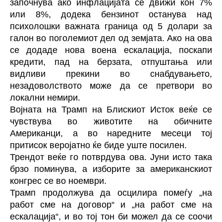
започнува ако инфлацијата се движи кон 7%
или 8%, додека бензинот останува над
психолошки важната граница од 5 долари за
галон во поголемиот дел од земјата. Ако на ова
се додаде нова воена ескалација, поскапи
кредити, пад на берзата, отпуштања или
видливи прекини во снабдувањето,
незадоволството може да се претвори во
локални немири.
Војната на Трамп на Блискиот Исток веќе се
чувствува во животите на обичните
Американци, а во наредните месеци тој
притисок веројатно ќе биде уште посилен.
Трендот веќе го потврдува ова. Јуни исто така
брзо поминува, а изборите за американскиот
конгрес се во ноември.
Трамп продолжува да осцилира помеѓу „на
работ сме на договор“ и „на работ сме на
ескалација“, и во тој тон би можел да се соочи