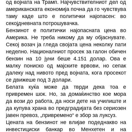
од војната на Трамп. Најчувствителниот дел од
американската економија почна да го чувствува
таму каде што е политички најопасен: во
секојдневната потрошувачка.
Бензинот е политички најопасната цена во
Америка. Не треба никому да му објаснувате.
Секој возач ја гледа својата цена неколку пати
неделно. Националниот просек за галон обичен
бензин на 10 јуни беше 4.151 долар. Ова е
малку пониско од мајските врвови, но сепак
далеку над нивото пред војната, кога просекот
се движеше под 3 долари.
Белата куќа може да тврди дека тоа е
привремен шок. Но, за домаќинство кое мора
да вози до работа, да носи дете на училиште и
да купува храна во предградијата без сериозен
јавен превоз, „привремено“ е збор за луксуз.
Цената на бензинот не влијае подеднакво на
инвестициски банкар во Менхетен и на