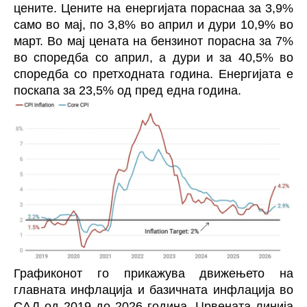
цените. Цените на енергијата пораснаа за 3,9%
само во мај, по 3,8% во април и дури 10,9% во
март. Во мај цената на бензинот порасна за 7%
во споредба со април, а дури и за 40,5% во
споредба со претходната година. Енергијата е
поскапа за 23,5% од пред една година.
Графиконот го прикажува движењето на
главната инфлација и базичната инфлација во
САД од 2019 до 2026 година. Црвената линија