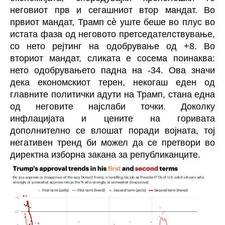
неговиот прв и сегашниот втор мандат. Во
првиот мандат, Трамп сè уште беше во плус во
истата фаза од неговото претседателствување,
со нето рејтинг на одобрување од +8. Во
вториот мандат, сликата е сосема поинаква:
нето одобрувањето падна на -34. Ова значи
дека економскиот терен, некогаш еден од
главните политички адути на Трамп, стана една
од неговите најслаби точки. Доколку
инфлацијата и цените на горивата
дополнително се влошат поради војната, тој
негативен тренд би можел да се претвори во
директна изборна закана за републиканците.