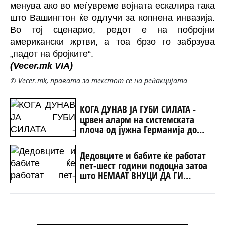
менува ако во меѓувреме војната ескалира така
што Вашингтон ќе одлучи за копнена инвазија.
Во тој сценарио, редот е на побројни
американски жртви, а тоа брзо го забрзува
„падот на бројките“.
(Vecer.mk
VIA)
© Vecer.mk, правата за текстот се на редакцијата
КОГА ДУНАВ ЈА ГУБИ СИЛАТА -
црвен аларм на системската
плоча од јужна Германија до
Црното Море...
Дедовците и бабите ќе работат
пет-шест години подоцна затоа
што НЕМААТ ВНУЦИ ДА ГИ
ЗАМЕНАТ