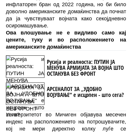
инфлаторен бран од 2022 година, но би било
доволно американските домаќинства да почнат
да ја чувствуваат војната како секојдневно
осиромашување.
Ова влошување не е видливо само кај
цените, туку и во расположението на
американските домаќинства
Русија и реалноста: ПУТИН ЈА
МЕНУВА АРМИЈАТА ЗА ВОЈНА ШТО
ОСТАНУВА БЕЗ ФРОНТ
АРСЕНАЛОТ ЗА „УДОБНО
ВОЈУВАЊЕ“ е исцрпен - што сега?
Универзитетот во Мичиген објавува месечен
индекс на расположението на потрошувачите,
кој не мери директно колку луѓе се